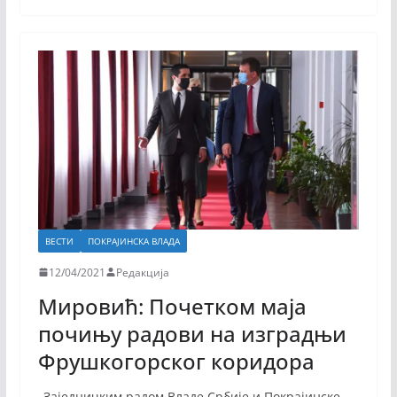
ВЕСТИ
ПОКРАЈИНСКА ВЛАДА
12/04/2021
Редакција
Мировић: Почетком маја
почињу радови на изградњи
Фрушкогорског коридора
„Заједничким радом Владе Србије и Покрајинске