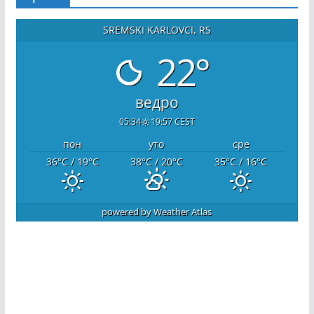
SREMSKI KARLOVCI, RS
22°
ведро
05:34
19:57 CEST
пон
уто
сре
36
°C
/ 19
°C
38
°C
/ 20
°C
35
°C
/ 16
°C
powered by
Weather Atlas