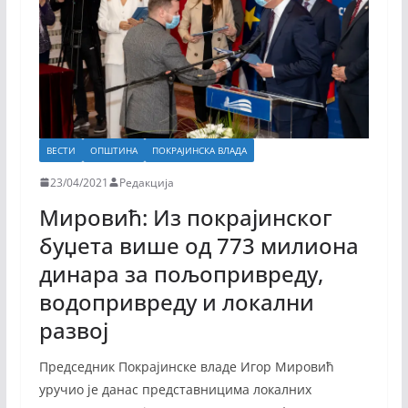
ВЕСТИ
ОПШТИНА
ПОКРАЈИНСКА ВЛАДА
23/04/2021
Редакција
Мировић: Из покрајинског
буџета више од 773 милиона
динара за пољопривреду,
водопривреду и локални
развој
Председник Покрајинске владе Игор Мировић
уручио је данас представницима локалних