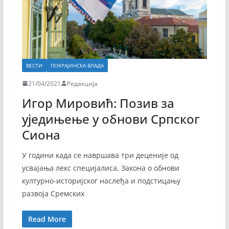
ВЕСТИ
ПОКРАЈИНСКА ВЛАДА
21/04/2021
Редакција
Игор Мировић: Позив за
уједињење у обнови Српског
Сиона
У години када се навршава три деценије од
усвајања лекс специјалиса, Закона о обнови
културно-историјског наслеђа и подстицању
развоја Сремских
Read More