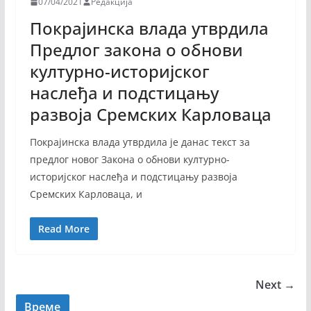
07/04/2021
Редакција
Покрајинска влада утврдила
Предлог закона о обнови
културно-историјског
наслеђа и подстицању
развоја Сремских Карловаца
Покрајинска влада утврдила је данас текст за
предлог новог Закона о обнови културно-
историјског наслеђа и подстицању развоја
Сремских Карловаца, и
Read More
Next →
Време