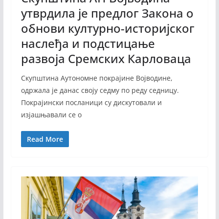
утврдила је предлог Закона о
обнови културно-историјског
наслеђа и подстицање
развоја Сремских Карловаца
Скупштина Аутономне покрајине Војводине,
одржала је данас своју седму по реду седницу.
Покрајински посланици су дискутовали и
изјашњавали се о
Read More