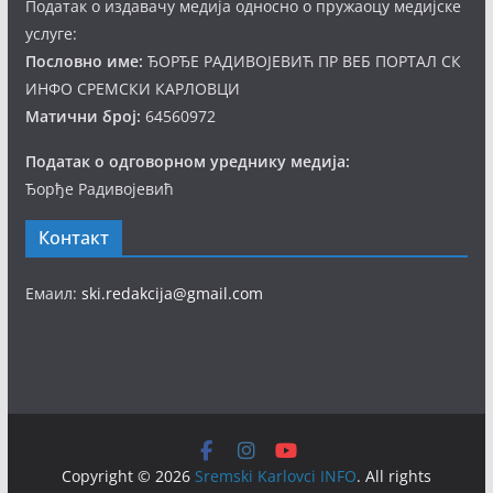
Податак о издавачу медија односно о пружаоцу медијске
услуге:
Пословно име:
ЂОРЂЕ РАДИВОЈЕВИЋ ПР ВЕБ ПОРТАЛ СК
ИНФО СРЕМСКИ КАРЛОВЦИ
Матични број:
64560972
Податак о одговорном уреднику медија:
Ђорђе Радивојевић
Контакт
Емаил:
ski.redakcija@gmail.com
Copyright © 2026
Sremski Karlovci INFO
. All rights