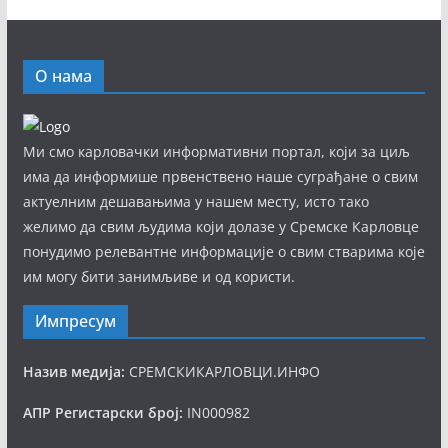
О нама
Ми смо карловачки информативни портал, који за циљ
има да информише првенствено наше суграђане о свим
актуелним дешавањима у нашем месту, исто тако
желимо да свим људима који долазе у Сремске Карловце
понудимо релевантне информације о свим стварима које
им могу бити занимљиве и од користи.
Импресум
Назив медија:
СРЕМСКИКАРЛОВЦИ.ИНФО
АПР Регистарски број:
IN000982