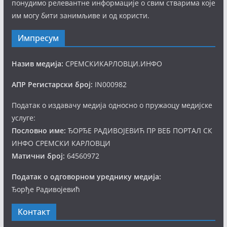
понудимо релевантне информације о свим стварима које
им могу бити занимљиве и од користи.
Импресум
Назив медија:
СРЕМСКИКАРЛОВЦИ.ИНФО
АПР Регистарски број:
IN000982
Податак о издавачу медија односно о пружаоцу медијске
услуге:
Пословно име:
ЂОРЂЕ РАДИВОЈЕВИЋ ПР ВЕБ ПОРТАЛ СК
ИНФО СРЕМСКИ КАРЛОВЦИ
Матични број:
64560972
Податак о одговорном уреднику медија:
Ђорђе Радивојевић
Контакт