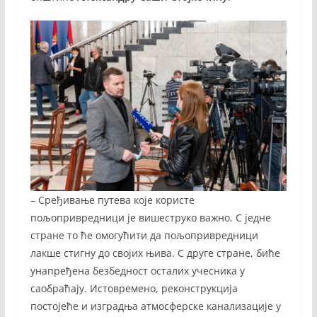
– Сређивање путева које користе
пољопривредници је вишеструко важно. С једне
стране то ће омогућити да пољопривредници
лакше стигну до својих њива. С друге стране, биће
унапређена безбедност осталих учесника у
саобраћају. Истовремено, реконструкција
постојеће и изградња атмосферске канализације у