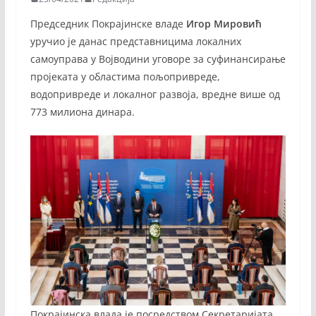
Председник Покрајинске владе
Игор Мировић
уручио је данас представницима локалних
самоуправа у Војводини уговоре за суфинансирање
пројеката у областима пољопривреде,
водопривреде и локалног развоја, вредне више од
773 милиона динара.
Покрајинска влада је посредством Секретаријата