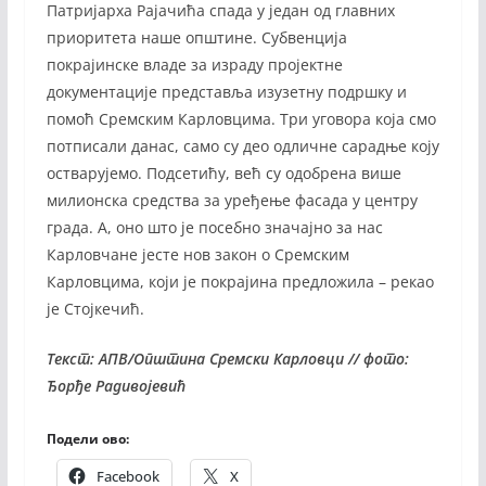
Патријарха Рајачића спада у један од главних
приоритета наше општине. Субвенција
покрајинске владе за израду пројектне
документације представља изузетну подршку и
помоћ Сремским Карловцима. Три уговора која смо
потписали данас, само су део одличне сарадње коју
остварујемо. Подсетићу, већ су одобрена више
милионска средства за уређење фасада у центру
града. А, оно што је посебно значајно за нас
Карловчане јесте нов закон о Сремским
Карловцима, који је покрајина предложила – рекао
је Стојкечић.
Текст: АПВ/Општина Сремски Карловци // фото:
Ђорђе Радивојевић
Подели ово:
Facebook
X