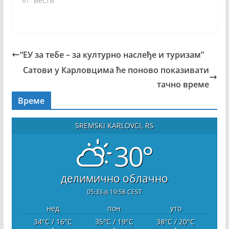
In "Вести"
“ЕУ за тебе – за културно наслеђе и туризам”
Сатови у Карловцима ће поново показивати
тачно време
Време
SREMSKI KARLOVCI, RS
30°
делимично облачно
05:33
19:58 CEST
нед
пон
уто
34
°C
/ 16
°C
35
°C
/ 19
°C
38
°C
/ 20
°C