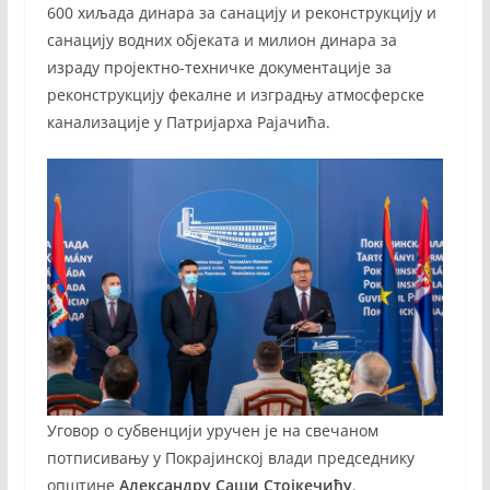
600 хиљада динара за санацију и реконструкцију и
санацију водних објеката и милион динара за
израду пројектно-техничке документације за
реконструкцију фекалне и изградњу атмосферске
канализације у Патријарха Рајачића.
Уговор о субвенцији уручен је на свечаном
потписивању у Покрајинској влади председнику
општине
Александру Саши Стојкечићу
.