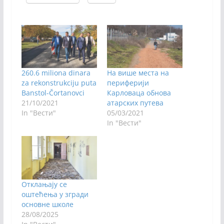
260.6 miliona dinara
На више места на
za rekonstrukciju puta
периферији
Banstol-Čortanovci
Карловаца обнова
21/10/2021
атарских путева
In "Вести"
05/03/2021
In "Вести"
Отклањају се
оштећења у згради
основне школе
28/08/2025