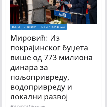
ВЕСТИ
ОПШТИНА
ПОКРАЈИНСКА ВЛАДА
Мировић: Из
покрајинског буџета
више од 773 милиона
динара за
пољопривреду,
водопривреду и
локални развој
23/04/2021
Редакција