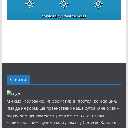
powered by
Weather Atlas
О нама
Ми смо карловачки информативни портал, који за циљ
има да информише првенствено наше суграђане о свим
актуелним дешавањима у нашем месту, исто тако
желимо да свим људима који долазе у Сремске Карловце