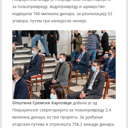
за пољопривреду, водопривреду и шумарство
издвојила 740 милиона динара, за реализацију 53
уговора, путем три конкурсне линије.
Општина Сремски Карловци
добила је од
Покрајинског секретаријата за пољопривреду 2,4
милиона динара за три пројекта. За уређење
атарских путева и отресишта 758,2 хиљаде динара,