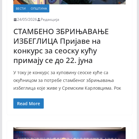
ВЕСТИ
ОПШТИНА
24/05/2026
Редакција
СТАМБЕНО ЗБРИЊАВАЊЕ
ИЗБЕГЛИЦА Пријаве на
конкурс за сеоску кућу
примају се до 22. јуна
У току је конкурс за куповину сеоске куће са
окућницом за потребе стамбеног збрињавања
избеглица које живе у Сремским Карловцима. Рок
Read More