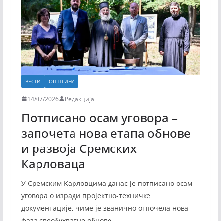
ВЕСТИ
ОПШТИНА
14/07/2026
Редакција
Потписано осам уговора –
започета нова етапа обнове
и развоја Сремских
Карловаца
У Сремским Карловцима данас је потписано осам
уговора о изради пројектно-техничке
документације, чиме је званично отпочела нова
фаза свеобухватне обнове