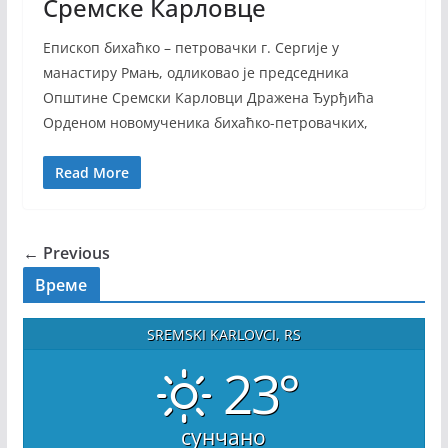
Сремске Карловце
Епископ бихаћко – петровачки г. Сергије у
манастиру Рмањ, одликовао је председника
Општине Сремски Карловци Дражена Ђурђића
Орденом новомученика бихаћко-петровачких,
Read More
← Previous
Време
SREMSKI KARLOVCI, RS
23°
сунчано