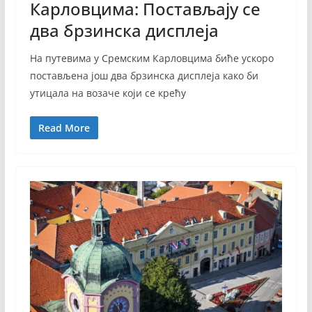
Карловцима: Постављају се
два брзинска дисплеја
На путевима у Сремским Карловцима биће ускоро
постављена још два брзинска дисплеја како би
утицала на возаче који се крећу
Read More