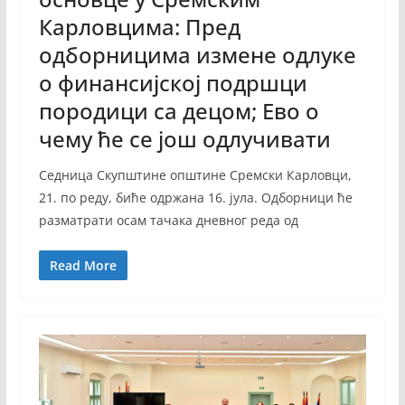
Карловцима: Пред
одборницима измене одлуке
о финансијској подршци
породици са децом; Ево о
чему ће се још одлучивати
Седница Скупштине општине Сремски Карловци,
21. по реду, биће одржана 16. јула. Одборници ће
разматрати осам тачака дневног реда од
Read More