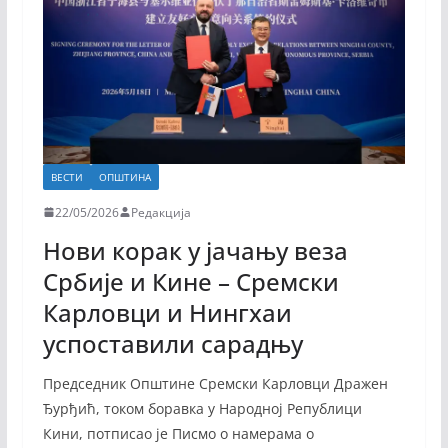
ВЕСТИ
ОПШТИНА
22/05/2026
Редакција
Нови корак у јачању веза
Србије и Кине – Сремски
Карловци и Нингхаи
успоставили сарадњу
Председник Општине Сремски Карловци Дражен
Ђурђић, током боравка у Народној Републици
Кини, потписао је Писмо о намерама о