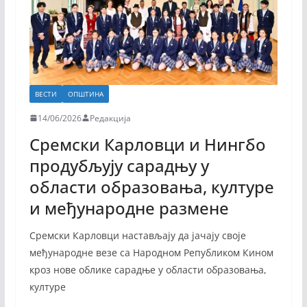
ВЕСТИ
ОПШТИНА
14/06/2026
Редакција
Сремски Карловци и Нингбо
продубљују сарадњу у
области образовања, културе
и међународне размене
Сремски Карловци настављају да јачају своје
међународне везе са Народном Републиком Кином
кроз нове облике сарадње у области образовања,
културе