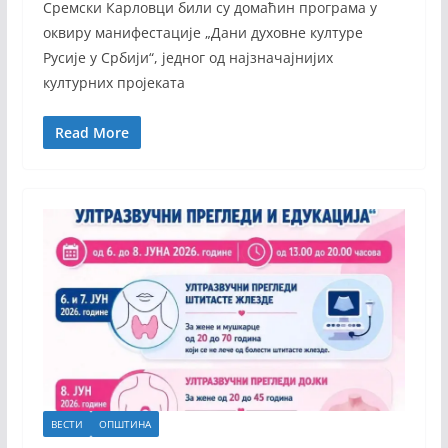
Сремски Карловци били су домаћин програма у
оквиру манифестације „Дани духовне културе
Русије у Србији“, једног од најзначајнијих
културних пројеката
Read More
ВЕСТИ
ОПШТИНА