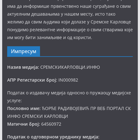
има да информише првенствено наше суграђане о свим
актуелним дешавањима у нашем месту, исто тако
желимо да свим људима који долазе у Сремске Карловце
понудимо релевантне информације о свим стварима које
им могу бити занимљиве и од користи.
Импресум
Назив медија:
СРЕМСКИКАРЛОВЦИ.ИНФО
АПР Регистарски број:
IN000982
Податак о издавачу медија односно о пружаоцу медијске
услуге:
Пословно име:
ЂОРЂЕ РАДИВОЈЕВИЋ ПР ВЕБ ПОРТАЛ СК
ИНФО СРЕМСКИ КАРЛОВЦИ
Матични број:
64560972
Податак о одговорном уреднику медија: