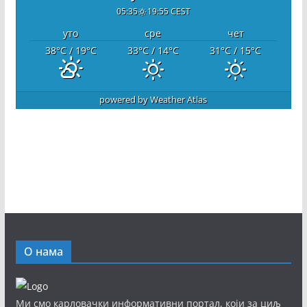
05:35
19:55 CEST
уто
сре
чет
38
°C
/ 19
°C
33
°C
/ 14
°C
31
°C
/ 15
°C
powered by
Weather Atlas
О нама
Ми смо карловачки информативни портал, који за циљ