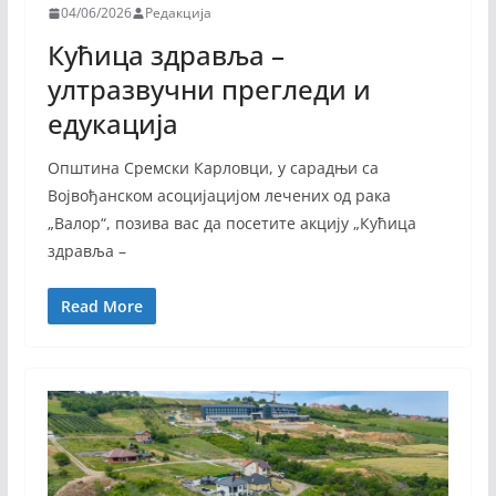
04/06/2026
Редакција
Кућица здравља –
ултразвучни прегледи и
едукација
Општина Сремски Карловци, у сарадњи са
Војвођанском асоцијацијом лечених од рака
„Валор“, позива вас да посетите акцију „Кућица
здравља –
Read More