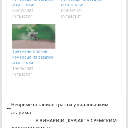
и са земље
и са земље
04/07/2024
04/06/2021
In "Вести"
In "Вести"
Третмани против
комараца из ваздуха
и са земље
19/06/2024
In "Вести"
Невреме оставило трага и у карловачким
атарима
У ВИНАРИЈИ „КУРЈАК” У СРЕМСКИМ