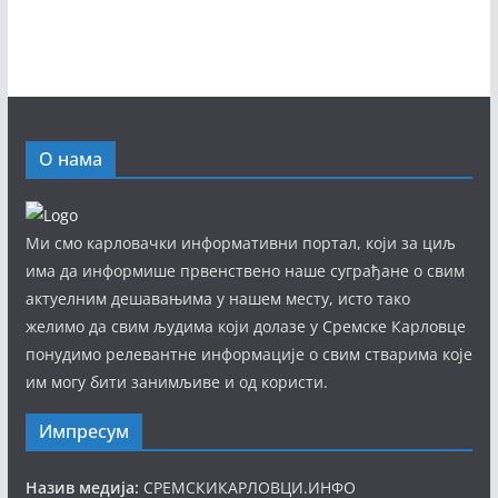
О нама
Ми смо карловачки информативни портал, који за циљ
има да информише првенствено наше суграђане о свим
актуелним дешавањима у нашем месту, исто тако
желимо да свим људима који долазе у Сремске Карловце
понудимо релевантне информације о свим стварима које
им могу бити занимљиве и од користи.
Импресум
Назив медија:
СРЕМСКИКАРЛОВЦИ.ИНФО