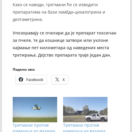
Како се наводи, третмани ће се изводити
препаратима на бази ламбда-цихалотрина и
делтаметрина.
Упозоравају се пчелари да је препарат токсичан
за пчеле, те да кошнице затворе или уклоне
најмање пет километара од наведених места
третирања. Дејство препарата траје један дан.
Подели ово:
Facebook
X
Третмани против
Третмани против
комараца из ваздуха
комараца из ваздуха