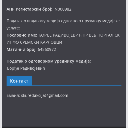
АПР Регистарски број:
IN000982
Податак о издавачу медија односно о пружаоцу медијске
услуге:
Пословно име:
ЂОРЂЕ РАДИВОЈЕВИЋ ПР ВЕБ ПОРТАЛ СК
ИНФО СРЕМСКИ КАРЛОВЦИ
Матични број:
64560972
Податак о одговорном уреднику медија:
Ђорђе Радивојевић
Контакт
Емаил:
ski.redakcija@gmail.com