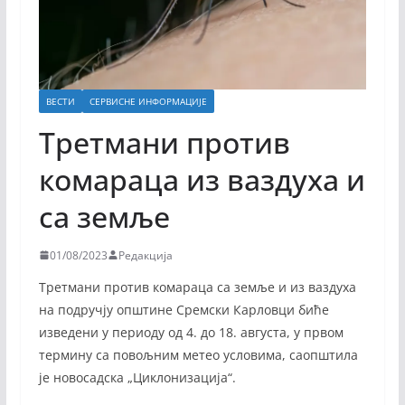
ВЕСТИ
СЕРВИСНЕ ИНФОРМАЦИЈЕ
Третмани против
комараца из ваздуха и
са земље
01/08/2023
Редакција
Третмани против комараца са земље и из ваздуха
на подручју општине Сремски Карловци биће
изведени у периоду од 4. до 18. августа, у првом
термину са повољним метео условима, саопштила
је новосадска „Циклонизација“.