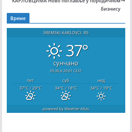
КАРЛОВЦИМА Ново поглавље у породичном
бизнису
Време
SREMSKI KARLOVCI, RS
37°
сунчано
05:30
20:01 CEST
пет
суб
нед
37
°C
/ 20
°C
34
°C
/ 18
°C
34
°C
/ 19
°C
powered by
Weather Atlas