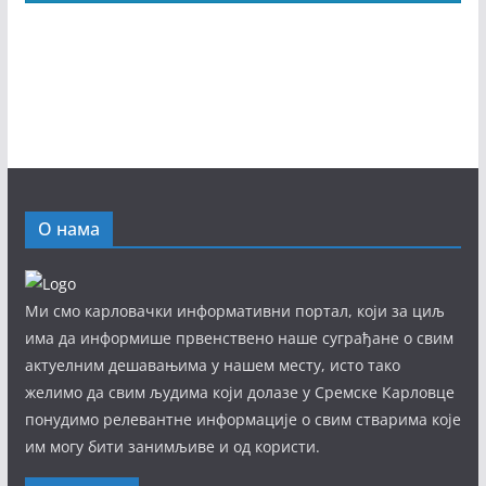
О нама
Ми смо карловачки информативни портал, који за циљ
има да информише првенствено наше суграђане о свим
актуелним дешавањима у нашем месту, исто тако
желимо да свим људима који долазе у Сремске Карловце
понудимо релевантне информације о свим стварима које
им могу бити занимљиве и од користи.