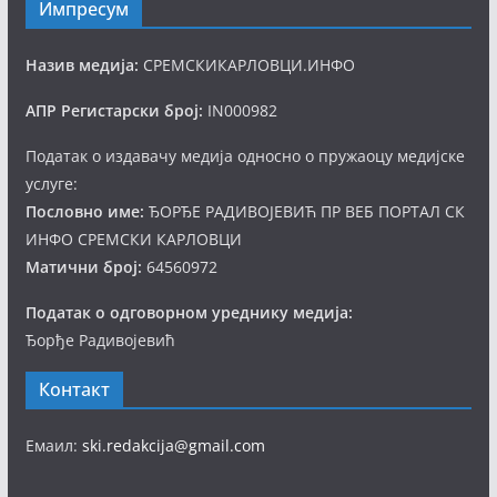
Импресум
Назив медија:
СРЕМСКИКАРЛОВЦИ.ИНФО
АПР Регистарски број:
IN000982
Податак о издавачу медија односно о пружаоцу медијске
услуге:
Пословно име:
ЂОРЂЕ РАДИВОЈЕВИЋ ПР ВЕБ ПОРТАЛ СК
ИНФО СРЕМСКИ КАРЛОВЦИ
Матични број:
64560972
Податак о одговорном уреднику медија:
Ђорђе Радивојевић
Контакт
Емаил:
ski.redakcija@gmail.com