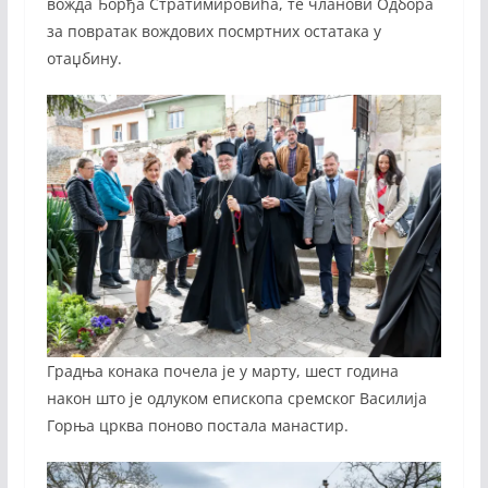
вожда Ђорђа Стратимировића, те чланови Одбора
за повратак вождових посмртних остатака у
отаџбину.
Градња конака почела је у марту, шест година
након што је одлуком епископа сремског Василија
Горња црква поново постала манастир.