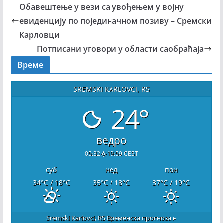
Обавештење у вези са увођењем у војну
евиденцију по појединачном позиву – Сремски
Карловци
Потписани уговори у области саобраћаја
Време
SREMSKI KARLOVCI, RS
24°
ведро
05:32
19:59 CEST
суб
нед
пон
34
°C
/ 18
°C
35
°C
/ 18
°C
37
°C
/ 19
°C
Sremski Karlovci, RS
Временска прогноза ▸