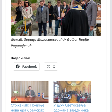
текст: Зорица Милосављевић // фото: Ђорђе
Радивојевић
Подели ово:
Facebook
X
Стојкечић: Почиње
У духу Светосавља
нова ера Сремских
одржана заједничка