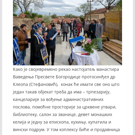
Како је својевремено рекао настојатељ манастира
Ваведења Пресвете Богородице протосинђел др
Клеопа (Стефановић), конак ће имати све оно што
један такав објекат треба да има – трпезарију,
канцеларије за вођење административних
послова, помоћне просторије за црквене утвари,
библиотеку, салон за званице, девет монашких
келија и једну за епископа, кухињу, купатила и
вински подрум. У том коплексу биће и продавница