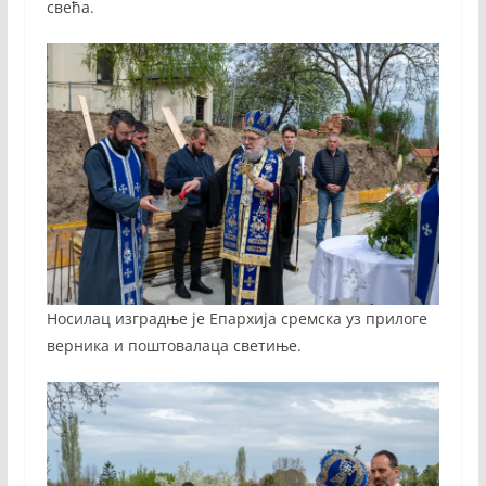
свећа.
Носилац изградње је Епархија сремска уз прилоге
верника и поштовалаца светиње.