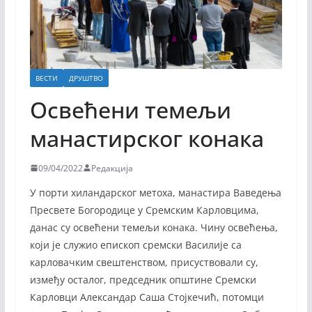
ВЕСТИ
ДРУШТВО
Освећени темељи
манастирског конака
09/04/2022
Редакција
У порти хиландарског метоха, манастира Ваведења
Пресвете Богородице у Сремским Карловцима,
данас су освећени темељи конака. Чину освећења,
који је служио епископ сремски Василије са
карловачким свештенством, присуствовали су,
између осталог, председник општине Сремски
Карловци Александар Саша Стојкечић, потомци