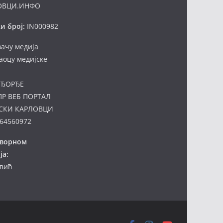
ОВЦИ.ИНФО
и број:
IN000982
вачу медија
аоцу медијске
ЂОРЂЕ
ПР ВЕБ ПОРТАЛ
СКИ КАРЛОВЦИ
64560972
оворном
ја:
евић