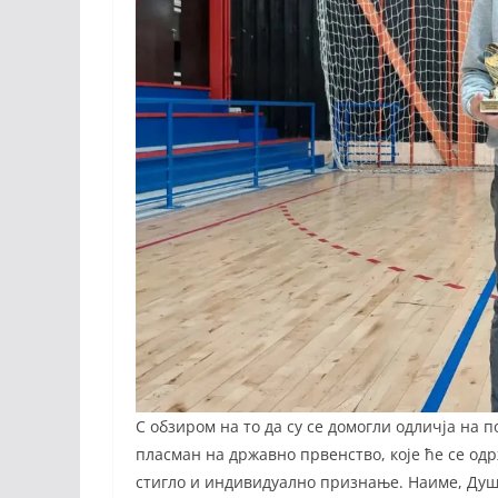
С обзиром на то да су се домогли одличја на
пласман на државно првенство, које ће се одр
стигло и индивидуално признање. Наиме, Ду