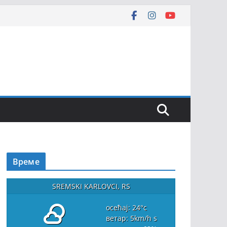
Време
SREMSKI KARLOVCI, RS
осећај: 24
°c
ветар: 5
km/h
s