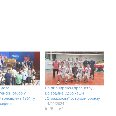
 дело
На пионирском првенству
енски сабор у
Војводине Одбојкаши
Карловцима 1861“ у
„Стражилова” освојили бронзу
јводине
14/02/2024
In "Вести"