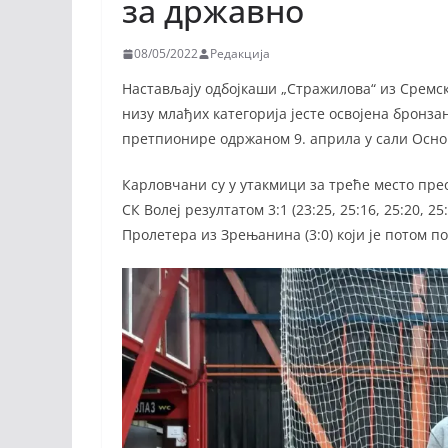
за државно
08/05/2022
Редакција
Настављају одбојкаши „Стражилова“ из Сремск
низу млађих категорија јесте освојена бронз
претпионире одржаном 9. априла у сали Основ
Карловчани су у утакмици за треће место прео
СК Волеј резултатом 3:1 (23:25, 25:16, 25:20, 
Пролетера из Зрењанина (3:0) који је потом п