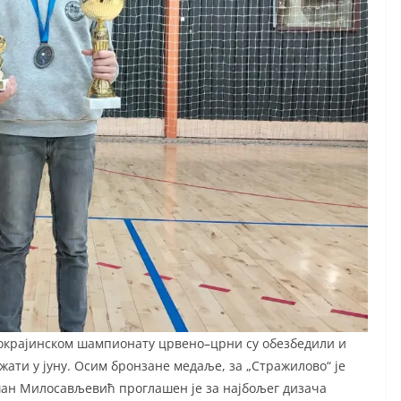
 покрајинском шампионату црвено–црни су обезбедили и
жати у јуну. Осим бронзане медаље, за „Стражилово“ је
шан Милосављевић проглашен је за најбољег дизача