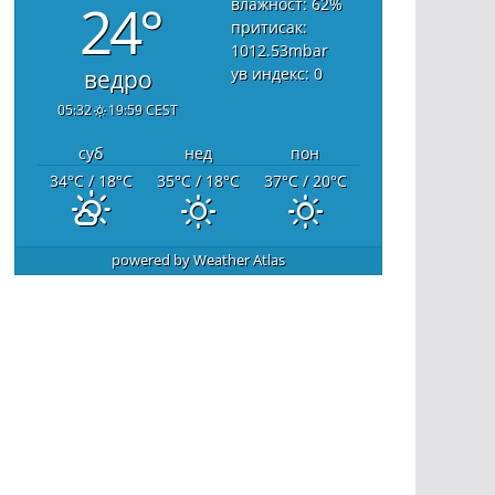
24°
влажност: 62
%
притисак:
1012.53
mbar
ув индекс: 0
ведро
05:32
19:59 CEST
суб
нед
пон
34
°C
/ 18
°C
35
°C
/ 18
°C
37
°C
/ 20
°C
powered by
Weather Atlas