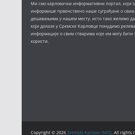
Ми смо карловачки информативни портал, који з
информише првенствено наше суграђане о свим
дешавањима у нашем месту, исто тако желимо д
који долазе у Сремске Карловце понудимо релев
информације о свим стварима које им могу бити
користи.
Copyright © 2026
Sremski Karlovci INFO
. All rights