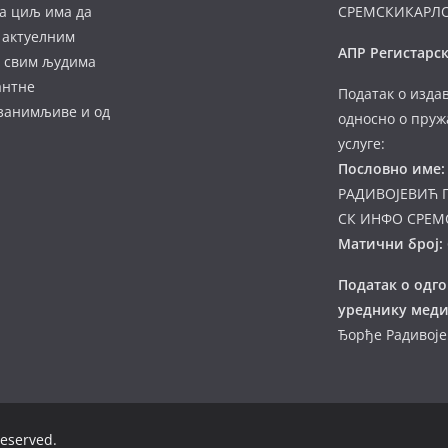
а циљ има да
СРЕМСКИКАРЛ
 актуелним
АПР Регистарск
а свим људима
антне
Податак о изда
 занимљиве и од
односно о пруж
услуге:
Пословно име:
РАДИВОЈЕВИЋ 
СК ИНФО СРЕМ
Матични број:
Податак о одг
уреднику меди
Ђорђе Радивој
 reserved.