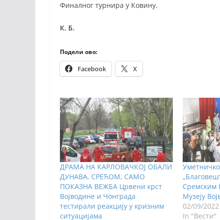
Финалног турнира у Ковину.
К. Б.
Подели ово:
Facebook
X
ДРАМА НА КАРЛОВАЧКОЈ ОБАЛИ
Уметничко
ДУНАВА, СРЕЋОМ, САМО
„Благовешт
ПОКАЗНА ВЕЖБА Црвени крст
Сремским 
Војводине и Чонграда
Музеју Во
тестирали реакцију у кризним
02/09/2022
ситуацијама
In "Вести"