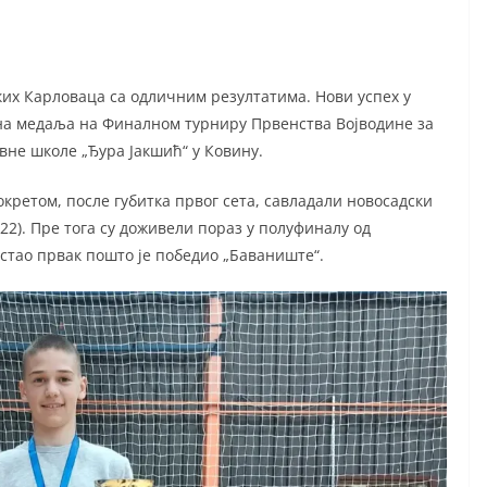
их Карловаца са одличним резултатима. Нови успех у
ана медаља на Финалном турниру Првенства Војводине за
не школе „Ђура Јакшић“ у Ковину.
кретом, после губитка првог сета, савладали новосадски
25:22). Пре тога су доживели пораз у полуфиналу од
остао првак пошто је победио „Баваниште“.