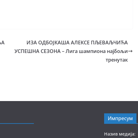
ЊА
ИЗА ОДБОЈКАША АЛЕКСЕ ПЉЕВАЉЧИЋА
УСПЕШНА СЕЗОНА – Лига шампиона најбољи
тренутак
Импресум
Назив медија: