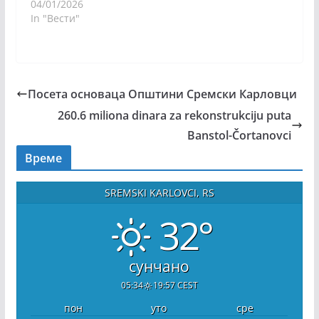
04/01/2026
In "Вести"
Посета основаца Општини Сремски Карловци
260.6 miliona dinara za rekonstrukciju puta
Banstol-Čortanovci
Време
SREMSKI KARLOVCI, RS
32°
сунчано
05:34
19:57 CEST
пон
уто
сре