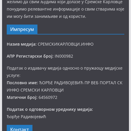
желимо да свим људима који долазе у Сремске Карловце
понудимо релевантне информације о свим стварима које
им могу бити занимљиве и од користи.
Импресум
Назив медија:
СРЕМСКИКАРЛОВЦИ.ИНФО
АПР Регистарски број:
IN000982
Податак о издавачу медија односно о пружаоцу медијске
услуге:
Пословно име:
ЂОРЂЕ РАДИВОЈЕВИЋ ПР ВЕБ ПОРТАЛ СК
ИНФО СРЕМСКИ КАРЛОВЦИ
Матични број:
64560972
Податак о одговорном уреднику медија:
Ђорђе Радивојевић
Контакт