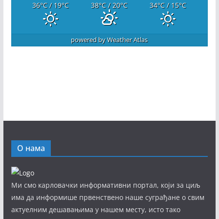
36
°C
/ 19
°C
38
°C
/ 20
°C
34
°C
/ 15
°C
powered by
Weather Atlas
О нама
Ми смо карловачки информативни портал, који за циљ
има да информише првенствено наше суграђане о свим
актуелним дешавањима у нашем месту, исто тако