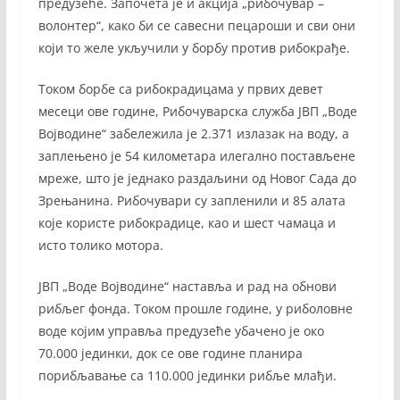
предузеће. Започета је и акција „рибочувар –
волонтер“, како би се савесни пецароши и сви они
који то желе укључили у борбу против рибокрађе.
Током борбе са рибокрадицама у првих девет
месеци ове године, Рибочуварска служба ЈВП „Воде
Војводине“ забележила је 2.371 излазак на воду, а
заплењено је 54 километара илегално постављене
мреже, што је једнако раздаљини од Новог Сада до
Зрењанина. Рибочувари су запленили и 85 алата
које користе рибокрадице, као и шест чамаца и
исто толико мотора.
ЈВП „Воде Војводине“ наставља и рад на обнови
рибљег фонда. Током прошле године, у риболовне
воде којим управља предузеће убачено је око
70.000 јединки, док се ове године планира
порибљавање са 110.000 јединки рибље млађи.