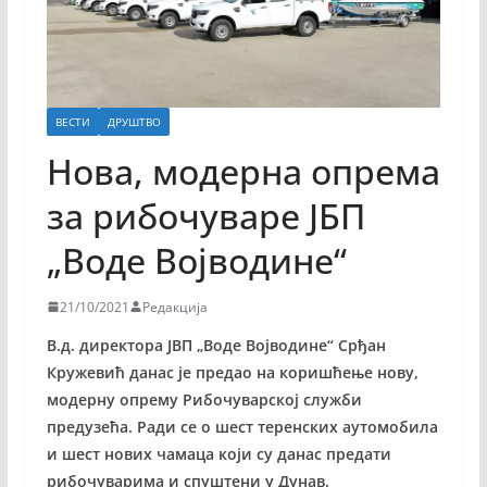
ВЕСТИ
ДРУШТВО
Нова, модерна опрема
за рибочуваре ЈБП
„Воде Војводине“
21/10/2021
Редакција
В.д. директора ЈВП „Воде Војводине“ Срђан
Кружевић данас је предао на коришћење нову,
модерну опрему Рибочуварској служби
предузећа. Ради се о шест теренских аутомобила
и шест нових чамаца који су данас предати
рибочуварима и спуштени у Дунав.