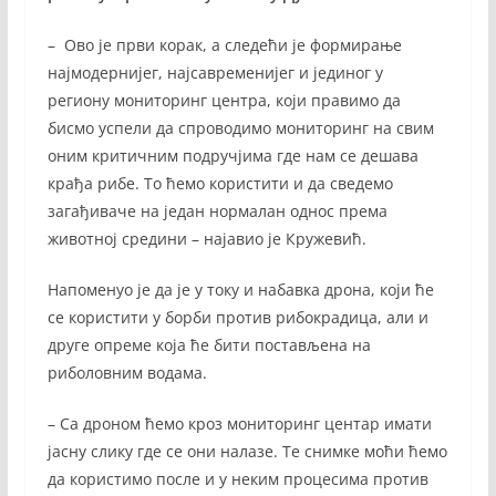
– Ово је први корак, а следећи је формирање
најмодернијег, најсавременијег и јединог у
региону мониторинг центра, који правимо да
бисмо успели да спроводимо мониторинг на свим
оним критичним подручјима где нам се дешава
крађа рибе. То ћемо користити и да сведемо
загађиваче на један нормалан однос према
животној средини – најавио је Кружевић.
Напоменуо је да је у току и набавка дрона, који ће
се користити у борби против рибокрадица, али и
друге опреме која ће бити постављена на
риболовним водама.
– Са дроном ћемо кроз мониторинг центар имати
јасну слику где се они налазе. Те снимке моћи ћемо
да користимо после и у неким процесима против