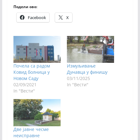
Подели ово:
Facebook
X
Почела са радом
Измуљивање
Ковид болница у
Дунавца у финишу
Новом Саду
03/11/2025
02/09/2021
In "Вести"
In "Вести"
Две јавне чесме
неисправне