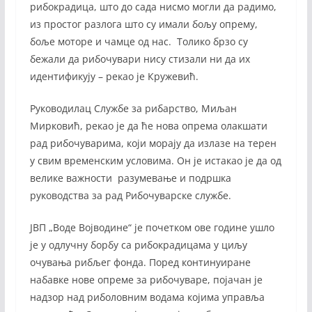
рибокрадица, што до сада нисмо могли да радимо,
из простог разлога што су имали бољу опрему,
боље моторе и чамце од нас. Толико брзо су
бежали да рибочувари нису стизали ни да их
идентификују – рекао је Кружевић.
Руководилац Службе за рибарство, Миљан
Мирковић, рекао је да ће нова опрема олакшати
рад рибочуварима, који морају да излазе на терен
у свим временским условима. Он је истакао је да од
велике важности разумевање и подршка
руководства за рад Рибочуварске службе.
ЈВП „Воде Војводине“ је почетком ове године ушло
је у одлучну борбу са рибокрадицама у циљу
очувања рибљег фонда. Поред континуиране
набавке нове опреме за рибочуваре, појачан је
надзор над риболовним водама којима управља