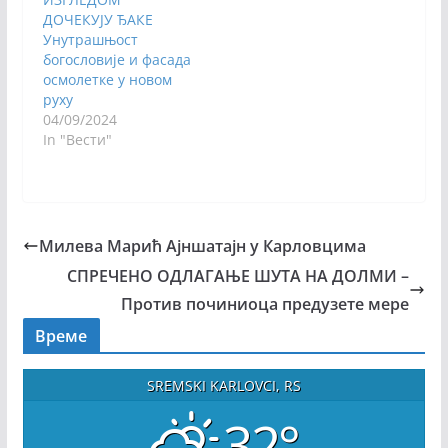
ДОЧЕКУЈУ ЂАКЕ
Унутрашњост
богословије и фасада
осмолетке у новом
руху
04/09/2024
In "Вести"
Милева Марић Ајншатајн у Карловцима
СПРЕЧЕНО ОДЛАГАЊЕ ШУТА НА ДОЛМИ –
Против починиоца предузете мере
Време
SREMSKI KARLOVCI, RS
32°