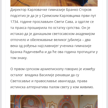
Директор Карловачке гимназије Бранко Стојков
подсетио је да је у Сремским Карловцима први пут
1734. године прослављен Свети Сава, а одатле се
та пракса проширила по остатку српства. Он је
истакао да је данашњом светосавском академијом
отпочело и обележавање великог јубилеја – два
века од рођења најславнијег ученика гимназије
Бранка Радичевића и да ће ова година протицати у
том знаку.
О првом српском архиепископу говорио је између
осталог владика Василије рекавши да су
Светосавље и православље авангарда, права
истинска алтернатива палом свету у ком живимо.