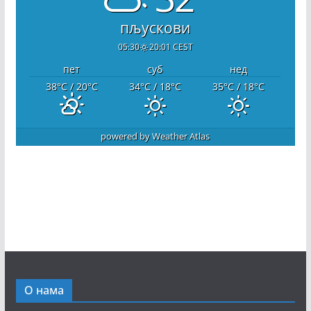
пљускови
05:30
20:01 CEST
пет
суб
нед
38
°C
/ 20
°C
34
°C
/ 18
°C
35
°C
/ 18
°C
powered by
Weather Atlas
О нама