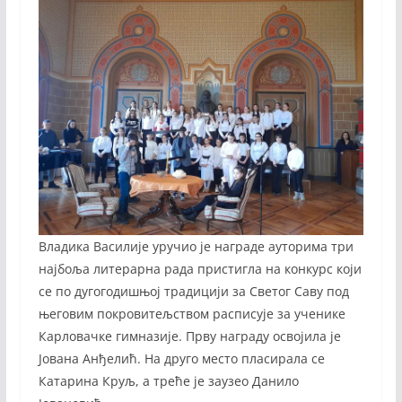
Владика Василије уручио је награде ауторима три
најбоља литерарна рада пристигла на конкурс који
се по дугогодишњој традицији за Светог Саву под
његовим покровитељством расписује за ученике
Карловачке гимназије. Прву награду освојила је
Јована Анђелић. На друго место пласирала се
Катарина Круљ, а треће је заузео Данило