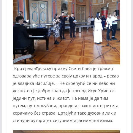
-Кроз јеванђељску призму Свети Сава је тражио
одговарајуће путеве за своју цркву и народ – рекао
је владика Василије. – Не окрећући се ни лево ни
десно, он је добро знао да је господ Исус Христос
једини пут, истина и живот. На нама је да тим
путем, путем љубави, правде и сваког интегритета
корачамо без страха, цртајући тако духовни лик и
стичући ауторитет сигурним и јасним потезима.