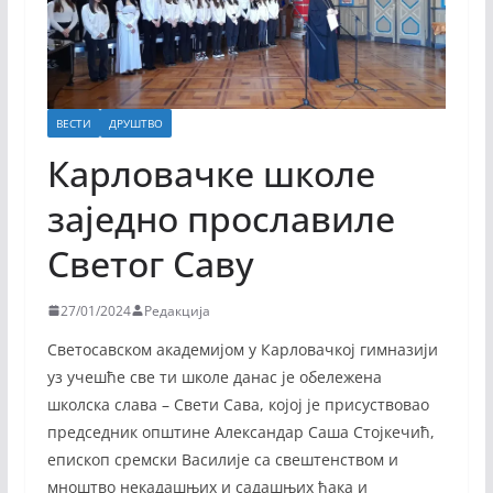
ВЕСТИ
ДРУШТВО
Карловачке школе
заједно прославиле
Светог Саву
27/01/2024
Редакција
Светосавском академијом у Карловачкој гимназији
уз учешће све ти школе данас је обележена
школска слава – Свети Сава, којој је присуствовао
председник општине Александар Саша Стојкечић,
епископ сремски Василије са свештенством и
мноштво некадашњих и садашњих ђака и