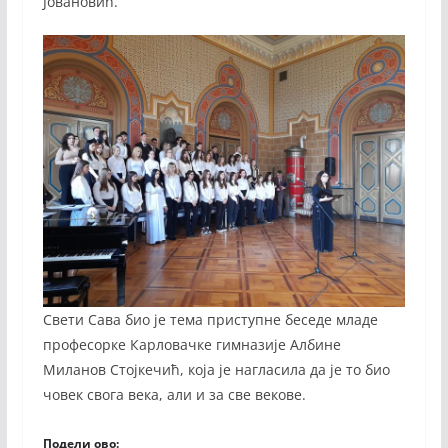
Јовановић.
Свети Сава био је тема приступне беседе младе
професорке Карловачке гимназије Албине
Миланов Стојкечић, која је нагласила да је то био
човек свога века, али и за све векове.
Подели ово: