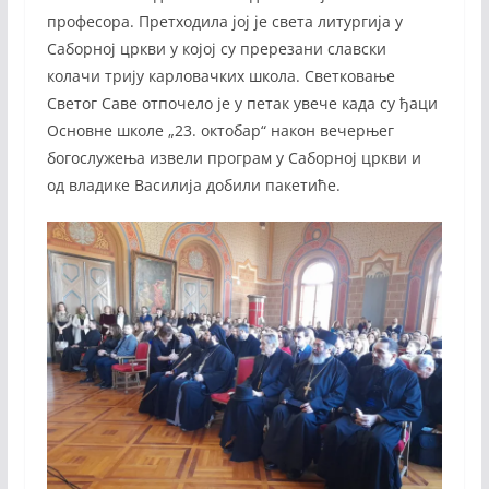
професора. Претходила јој је света литургија у
Саборној цркви у којој су пререзани славски
колачи трију карловачких школа. Светковање
Светог Саве отпочело је у петак увече када су ђаци
Основне школе „23. октобар“ након вечерњег
богослужења извели програм у Саборној цркви и
од владике Василија добили пакетиће.