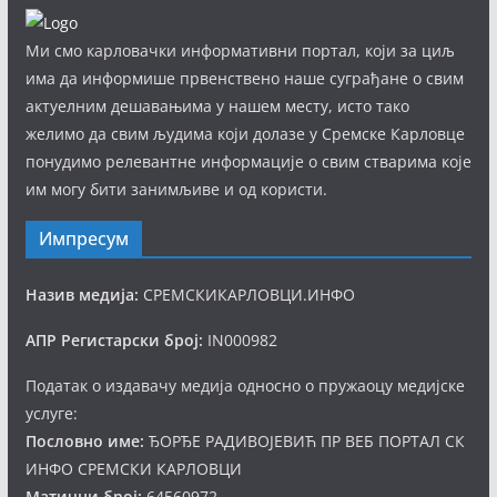
Ми смо карловачки информативни портал, који за циљ
има да информише првенствено наше суграђане о свим
актуелним дешавањима у нашем месту, исто тако
желимо да свим људима који долазе у Сремске Карловце
понудимо релевантне информације о свим стварима које
им могу бити занимљиве и од користи.
Импресум
Назив медија:
СРЕМСКИКАРЛОВЦИ.ИНФО
АПР Регистарски број:
IN000982
Податак о издавачу медија односно о пружаоцу медијске
услуге:
Пословно име:
ЂОРЂЕ РАДИВОЈЕВИЋ ПР ВЕБ ПОРТАЛ СК
ИНФО СРЕМСКИ КАРЛОВЦИ
Матични број:
64560972