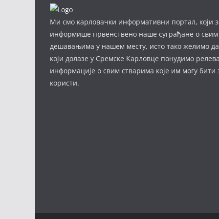
Ми смо карловачки информативни портал, који з
информише првенствено наше суграђане о свим
дешавањима у нашем месту, исто тако желимо д
који долазе у Сремске Карловце понудимо релев
информације о свим стварима које им могу бити
користи.