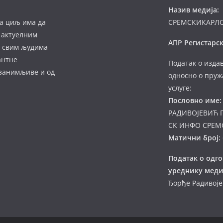
Назив медија:
а циљ има да
СРЕМСКИКАРЛ
 актуелним
АПР Регистарск
а свим људима
антне
Податак о изда
 занимљиве и од
односно о пруж
услуге:
Пословно име:
РАДИВОЈЕВИЋ 
СК ИНФО СРЕМ
Матични број:
Податак о одг
уреднику меди
Ђорђе Радивој