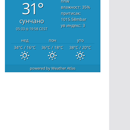
31°
nnw
влажност: 35
%
притисак:
1015.58
mbar
сунчано
ув индекс: 3
05:33
19:58 CEST
нед
пон
уто
34
°C
/ 16
°C
36
°C
/ 18
°C
38
°C
/ 20
°C
powered by
Weather Atlas