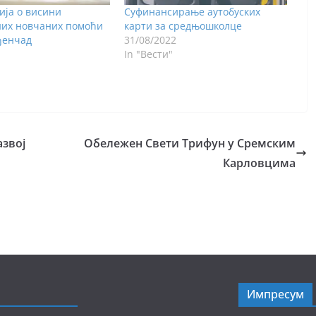
ја о висини
Суфинансирање аутобуских
них новчаних помоћи
карти за средњошколце
ђенчад
31/08/2022
In "Вести"
азвој
Обележен Свети Трифун у Сремским
Карловцима
Импресум