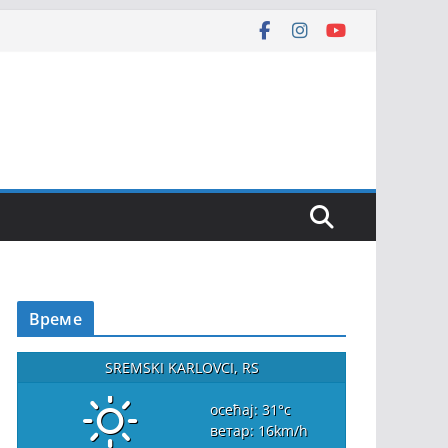
Време
SREMSKI KARLOVCI, RS
осећај: 31
°c
ветар: 16
km/h