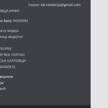
Емаил:
ski.redakcija@gmail.com
ОВЦИ.ИНФО
и број:
IN000982
вачу медија
аоцу медијске
ЂОРЂЕ
ПР ВЕБ ПОРТАЛ
СКИ КАРЛОВЦИ
64560972
оворном
ја:
евић