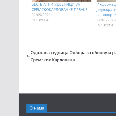
БЕСПЛАТНИ УЏБЕНИЦИ ЗА
Информаци
СРЕМСКОКАРЛОВАЧКЕ ПРВАКЕ
једнократ
01/09/2021
за новоро
In "Вести"
12/01/2023
In "Вести"
Одржана седница Одбора за обнову и р
Сремских Карловаца
О нама