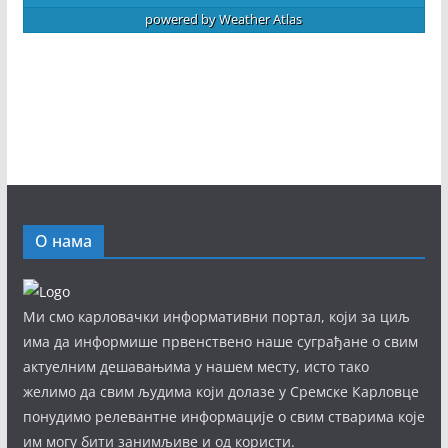
powered by
Weather Atlas
О нама
Ми смо карловачки информативни портал, који за циљ
има да информише првенствено наше суграђане о свим
актуелним дешавањима у нашем месту, исто тако
желимо да свим људима који долазе у Сремске Карловце
понудимо релевантне информације о свим стварима које
им могу бити занимљиве и од користи.