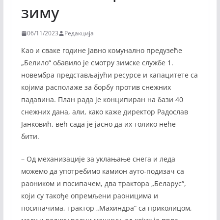
зиму
06/11/2023
Редакција
Као и сваке године Јавно комунално предузеће
„Белило“ обавило је смотру зимске службе 1.
новембра представљајући ресурсе и капацитете са
којима располаже за борбу против снежних
падавина. План рада је конципиран на бази 40
снежних дана, али, како каже директор Радослав
Јанковић, већ сада је јасно да их толико неће
бити.
– Од механизације за уклањање снега и леда
можемо да употребимо камион ауто-подизач са
раоником и посипачем, два трактора „Беларус“,
који су такође опремљени раоницима и
посипачима, трактор „Махиндра“ са приколицом,