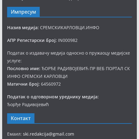
Импресум
Назив медија:
СРЕМСКИКАРЛОВЦИ.ИНФО
АПР Регистарски број:
IN000982
Податак о издавачу медија односно о пружаоцу медијске
услуге:
Пословно име:
ЂОРЂЕ РАДИВОЈЕВИЋ ПР ВЕБ ПОРТАЛ СК
ИНФО СРЕМСКИ КАРЛОВЦИ
Матични број:
64560972
Податак о одговорном уреднику медија:
Ђорђе Радивојевић
Контакт
Емаил:
ski.redakcija@gmail.com