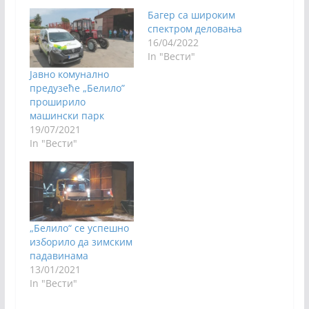
Багер са широким
спектром деловања
16/04/2022
In "Вести"
Јавно комунално
предузеће „Белило”
проширило
машински парк
19/07/2021
In "Вести"
„Белило“ се успешно
изборило да зимским
падавинама
13/01/2021
In "Вести"