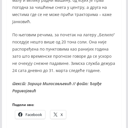
малу и велику радни машину, од којих је прва
погодна за чишћење снега у центру, а друга на
местима где се не може прићи тракторима – каже
Јанковић.
По његовим речима, за почетак на лагеру „Белило“
поседује нешто више од 20 тона соли. Она није
распоређена по пунктовима као ранијих година
зато што временске прогнозе говоре да се ускоро
не очекују снежне падавине. Зимска служба дежура
24 сата дневно до 31. марта следеће године.
текст: Зорица Милосављевић // фото: Ђорђе
Радивојевић
Подели ово:
Facebook
X