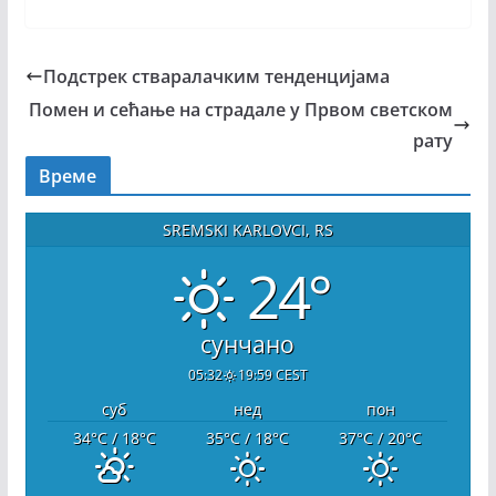
Подстрек стваралачким тенденцијама
Помен и сећање на страдале у Првом светском
рату
Време
SREMSKI KARLOVCI, RS
24°
сунчано
05:32
19:59 CEST
суб
нед
пон
34
°C
/ 18
°C
35
°C
/ 18
°C
37
°C
/ 20
°C