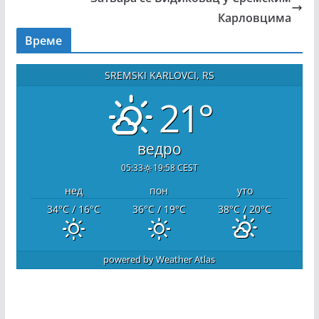
Карловцима
Време
SREMSKI KARLOVCI, RS
21°
ведро
05:33
19:58 CEST
нед
пон
уто
34
°C
/ 16
°C
36
°C
/ 19
°C
38
°C
/ 20
°C
powered by
Weather Atlas