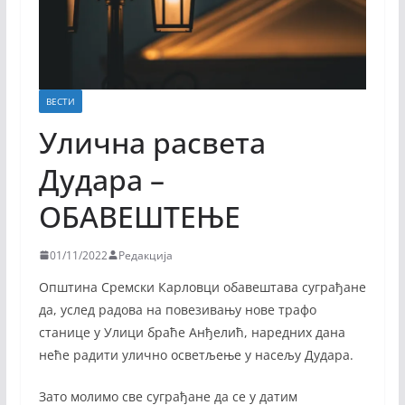
ВЕСТИ
Улична расвета
Дудара –
ОБАВЕШТЕЊЕ
01/11/2022
Редакција
Општина Сремски Карловци обавештава суграђане
да, услед радова на повезивању нове трафо
станице у Улици браће Анђелић, наредних дана
неће радити улично осветљење у насељу Дудара.
Зато молимо све суграђане да се у датим