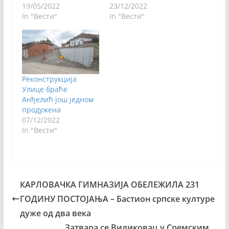
19/05/2022
23/12/2022
In "Вести"
In "Вести"
Реконструкција
Улице браће
Анђелић још једном
продужена
07/12/2022
In "Вести"
КАРЛОВАЧКА ГИМНАЗИЈА ОБЕЛЕЖИЛА 231
ГОДИНУ ПОСТОЈАЊА – Бастион српске културе
дуже од два века
Затвара се Видиковац у Сремским