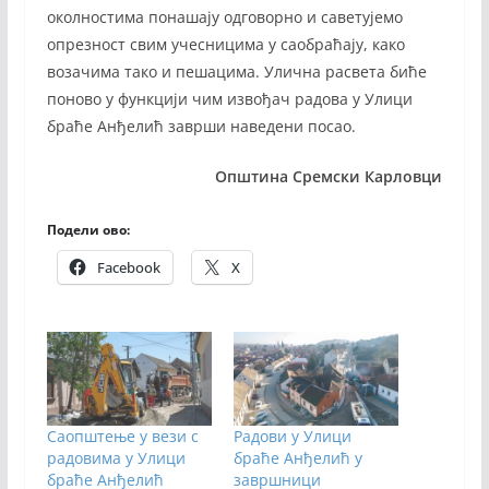
околностима понашају одговорно и саветујемо
опрезност свим учесницима у саобраћају, како
возачима тако и пешацима. Улична расвета биће
поново у функцији чим извођач радова у Улици
браће Анђелић заврши наведени посао.
Општина Сремски Карловци
Подели ово:
Facebook
X
Саопштење у вези с
Радови у Улици
радовима у Улици
браће Анђелић у
браће Анђелић
завршници