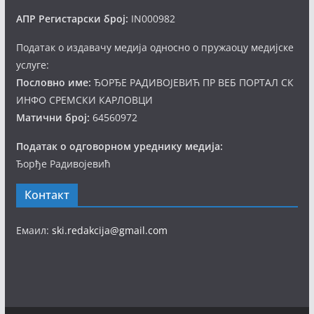
АПР Регистарски број:
IN000982
Податак о издавачу медија односно о пружаоцу медијске
услуге:
Пословно име:
ЂОРЂЕ РАДИВОЈЕВИЋ ПР ВЕБ ПОРТАЛ СК
ИНФО СРЕМСКИ КАРЛОВЦИ
Матични број:
64560972
Податак о одговорном уреднику медија:
Ђорђе Радивојевић
Контакт
Емаил:
ski.redakcija@gmail.com