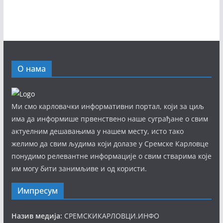
О нама
Ми смо карловачки информативни портал, који за циљ
има да информише првенствено наше суграђане о свим
актуелним дешавањима у нашем месту, исто тако
желимо да свим људима који долазе у Сремске Карловце
понудимо релевантне информације о свим стварима које
им могу бити занимљиве и од користи.
Импресум
Назив медија:
СРЕМСКИКАРЛОВЦИ.ИНФО