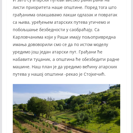
листи приоритета наше општине. Поред тога што
грађанима олакшавамо лакши одлазак и повратак
са њива, уређењем атарских путева утичемо и
побољшање безбедности у саобраћају. Са
Карловчанима који у Раши имају пољопривредна
имања дововорили смо се да по истом моделу
уредимо још један атарски пут. Грађани ће
набавити туцаник, а општина ће обезбедити радне
машине. Наш план је да уредимо већину атарских
путева у нашој општини -рекао је Стојкечић.