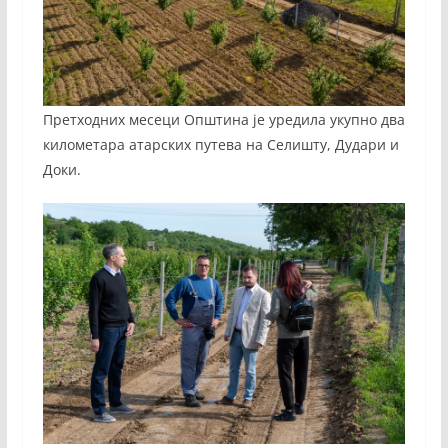
Претходних месеци Општина је уредила укупно два
километара атарских путева на Селишту, Дудари и
Доки.