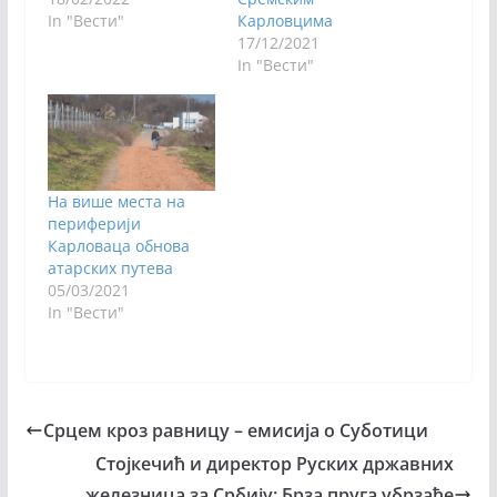
In "Вести"
Карловцима
17/12/2021
In "Вести"
На више места на
периферији
Карловаца обнова
атарских путева
05/03/2021
In "Вести"
Срцем кроз равницу – емисија о Суботици
Стојкечић и директор Руских државних
железница за Србију: Брза пруга убрзаће