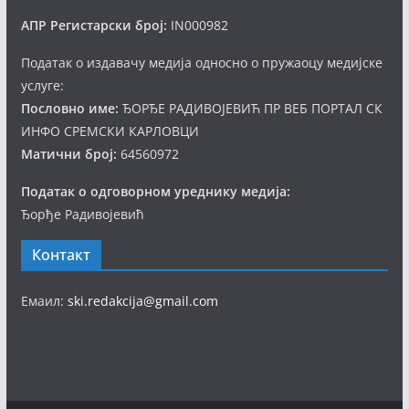
АПР Регистарски број:
IN000982
Податак о издавачу медија односно о пружаоцу медијске
услуге:
Пословно име:
ЂОРЂЕ РАДИВОЈЕВИЋ ПР ВЕБ ПОРТАЛ СК
ИНФО СРЕМСКИ КАРЛОВЦИ
Матични број:
64560972
Податак о одговорном уреднику медија:
Ђорђе Радивојевић
Контакт
Емаил:
ski.redakcija@gmail.com