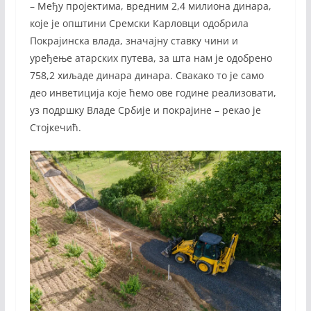
– Међу пројектима, вредним 2,4 милиона динара,
које је општини Сремски Карловци одобрила
Покрајинска влада, значајну ставку чини и
уређење атарских путева, за шта нам је одобрено
758,2 хиљаде динара динара. Свакако то је само
део инветиција које ћемо ове године реализовати,
уз подршку Владе Србије и покрајине – рекао је
Стојкечић.