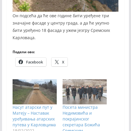
Он подсећа да ће ове године бити уређене три
значајне фасаде у центру града, а да ће укупно
бити уређено 18 фасада у ужем језгру Сремских
Карловаца.
Подели ово:
Facebook
X
Насут атарски пут у
Посета министра
Матеју – Наставак
Недимовића и
уређивања атарских
покрајинског
путева у Карловцима
секретара Божића
18/02/2022
Сремским