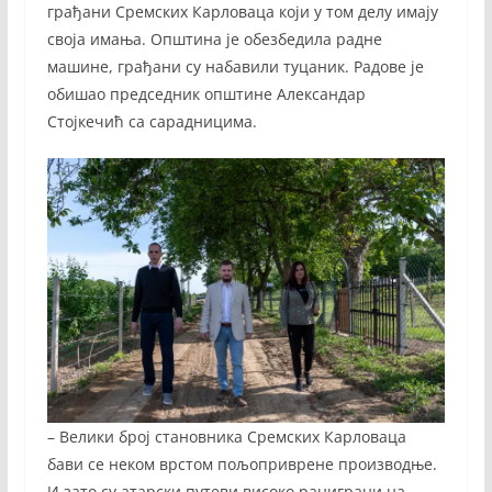
грађани Сремских Карловаца који у том делу имају
своја имања. Општина је обезбедила радне
машине, грађани су набавили туцаник. Радове је
обишао председник општине Александар
Стојкечић са сарадницима.
– Велики број становника Сремских Карловаца
бави се неком врстом пољоприврене производње.
И зато су атарски путеви високо раниграни на