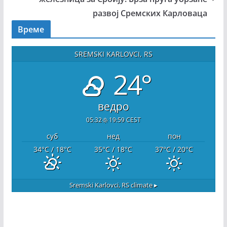
развој Сремских Карловаца
Време
SREMSKI KARLOVCI, RS
24°
ведро
05:32
19:59 CEST
суб
нед
пон
34
°C
/ 18
°C
35
°C
/ 18
°C
37
°C
/ 20
°C
Sremski Karlovci, RS
climate ▸