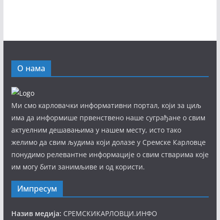
О нама
Ми смо карловачки информативни портал, који за циљ
има да информише првенствено наше суграђане о свим
актуелним дешавањима у нашем месту, исто тако
желимо да свим људима који долазе у Сремске Карловце
понудимо релевантне информације о свим стварима које
им могу бити занимљиве и од користи.
Импресум
Назив медија:
СРЕМСКИКАРЛОВЦИ.ИНФО