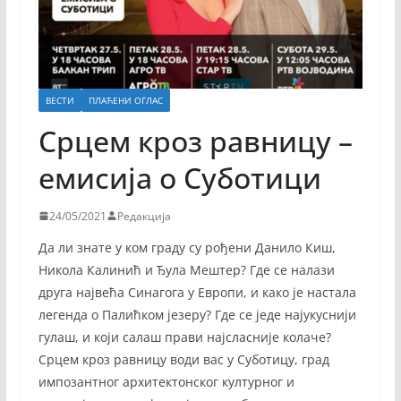
ВЕСТИ
ПЛАЋЕНИ ОГЛАС
Срцем кроз равницу –
емисија о Суботици
24/05/2021
Редакција
Да ли знате у ком граду су рођени Данило Киш,
Никола Калинић и Ђула Мештер? Где се налази
друга највећа Синагога у Европи, и како је настала
легенда о Палићком језеру? Где се једе најукуснији
гулаш, и који салаш прави најсласније колаче?
Срцем кроз равницу води вас у Суботицу, град
импозантног архитектонског културног и