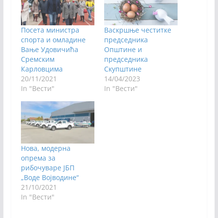
Посета министра
Васкршње честитке
спорта и омладине
председника
Вање Удовичића
Општине и
Сремским
председника
Карловцима
Скупштине
20/11/2021
14/04/2023
In "Вести"
In "Вести"
Нова, модерна
опрема за
рибочуваре ЈБП
„Воде Војводине“
21/10/2021
In "Вести"