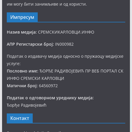
им могу бити занимљиве и од користи.
Импресум
Назив медија:
СРЕМСКИКАРЛОВЦИ.ИНФО
АПР Регистарски број:
IN000982
Податак о издавачу медија односно о пружаоцу медијске
услуге:
Пословно име:
ЂОРЂЕ РАДИВОЈЕВИЋ ПР ВЕБ ПОРТАЛ СК
ИНФО СРЕМСКИ КАРЛОВЦИ
Матични број:
64560972
Податак о одговорном уреднику медија:
Ђорђе Радивојевић
Контакт