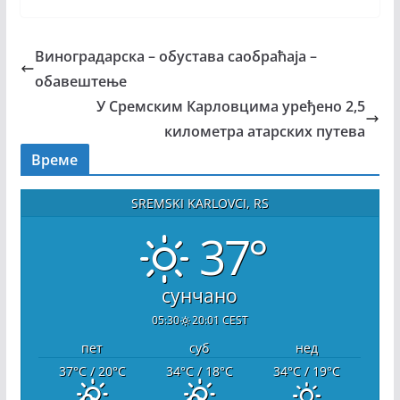
Виноградарска – обустава саобраћаја –
обавештење
У Сремским Карловцима уређено 2,5
километра атарских путева
Време
SREMSKI KARLOVCI, RS
37°
сунчано
05:30
20:01 CEST
пет
суб
нед
37
°C
/ 20
°C
34
°C
/ 18
°C
34
°C
/ 19
°C