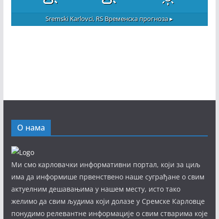
Sremski Karlovci, RS
Временска прогноза ▸
О нама
Ми смо карловачки информативни портал, који за циљ
има да информише првенствено наше суграђане о свим
актуелним дешавањима у нашем месту, исто тако
желимо да свим људима који долазе у Сремске Карловце
понудимо релевантне информације о свим стварима које