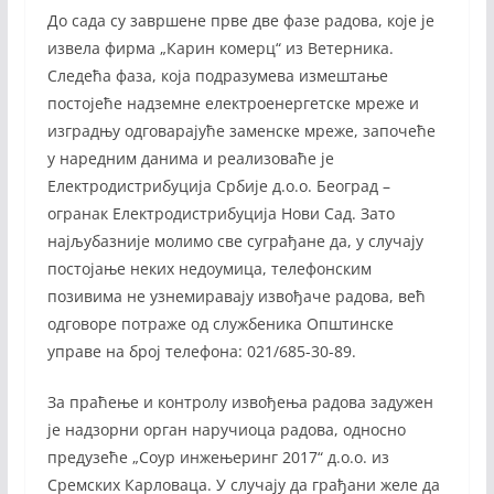
До сада су завршене прве две фазе радова, које је
извела фирма „Карин комерц“ из Ветерника.
Следећа фаза, која подразумева измештање
постојеће надземне електроенергетске мреже и
изградњу одговарајуће заменске мреже, започеће
у наредним данима и реализоваће је
Електродистрибуција Србије д.о.о. Београд –
огранак Електродистрибуција Нови Сад. Зато
најљубазније молимо све суграђане да, у случају
постојање неких недоумица, телефонским
позивима не узнемиравају извођаче радова, већ
одговоре потраже од службеника Општинске
управе на број телефона: 021/685-30-89.
За праћење и контролу извођења радова задужен
је надзорни орган наручиоца радова, односно
предузеће „Соур инжењеринг 2017“ д.о.о. из
Сремских Карловаца. У случају да грађани желе да