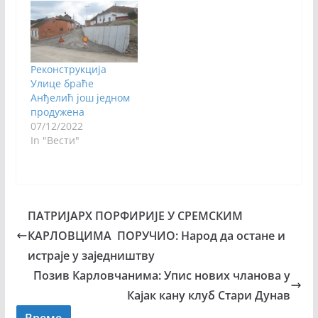
Реконструкција
Улице браће
Анђелић још једном
продужена
07/12/2022
In "Вести"
ПАТРИЈАРХ ПОРФИРИЈЕ У СРЕМСКИМ
КАРЛОВЦИМА ПОРУЧИО: Народ да остане и
истраје у заједништву
Позив Карловчанима: Упис нових чланова у
Кајак кану клуб Стари Дунав
Време