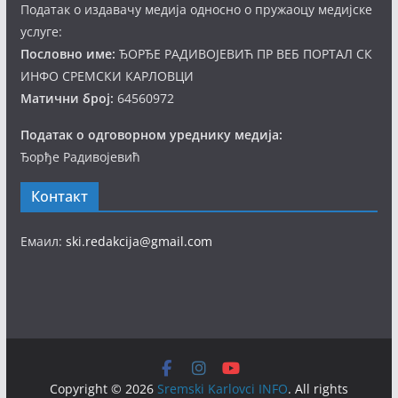
Податак о издавачу медија односно о пружаоцу медијске
услуге:
Пословно име:
ЂОРЂЕ РАДИВОЈЕВИЋ ПР ВЕБ ПОРТАЛ СК
ИНФО СРЕМСКИ КАРЛОВЦИ
Матични број:
64560972
Податак о одговорном уреднику медија:
Ђорђе Радивојевић
Контакт
Емаил:
ski.redakcija@gmail.com
Copyright © 2026
Sremski Karlovci INFO
. All rights