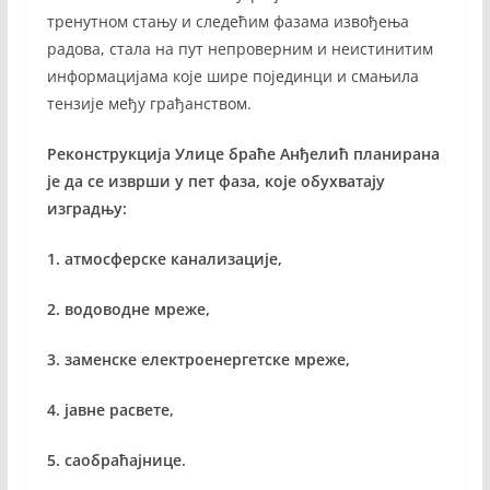
тренутном стању и следећим фазама извођења
радова, стала на пут непроверним и неистинитим
информацијама које шире појединци и смањила
тензије међу грађанством.
Реконструкција Улице браће Анђелић планирана
је да се изврши у пет фаза, које обухватају
изградњу:
1. атмосферске канализације,
2. водоводне мреже,
3. заменске електроенергетске мреже,
4. јавне расвете,
5. саобраћајнице.