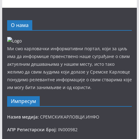
О нама
Ми смо карловачки информативни портал, који за циљ
има да информише првенствено наше суграђане о свим
актуелним дешавањима у нашем месту, исто тако
желимо да свим људима који долазе у Сремске Карловце
понудимо релевантне информације о свим стварима које
им могу бити занимљиве и од користи.
Импресум
Назив медија:
СРЕМСКИКАРЛОВЦИ.ИНФО
АПР Регистарски број:
IN000982