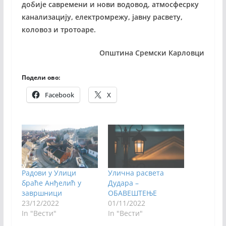
добије савремени и нови водовод, атмосфесрку
канализацију, електромрежу, јавну расвету,
коловоз и тротоаре.
Општина Сремски Карловци
Подели ово:
Facebook
X
Радови у Улици
Улична расвета
браће Анђелић у
Дудара –
завршници
ОБАВЕШТЕЊЕ
23/12/2022
01/11/2022
In "Вести"
In "Вести"