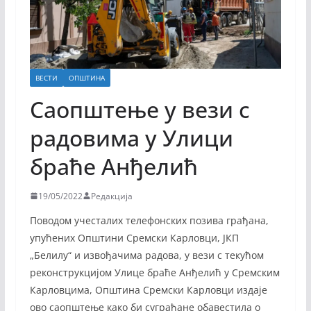
ВЕСТИ
ОПШТИНА
Саопштење у вези с
радовима у Улици
браће Анђелић
19/05/2022
Редакција
Поводом учесталих телефонских позива грађана,
упућених Општини Сремски Карловци, ЈКП
„Белилу“ и извођачима радова, у вези с текућом
реконструкцијом Улице браће Анђелић у Сремским
Карловцима, Општина Сремски Карловци издаје
ово саопштење како би суграђане обавестила о