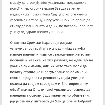
морају да страхују због указивања медицинске
помоћи, јер стручне екипе Завода за хитну
медицинску помоћ Нови Сад, упркос отежаним
условима на терену, могу успешно и на време да
стигну до пацијената и да их, по потреби, пренесу
у неку од здравствених установа.
Општина Сремски Карловци разуме
узнемиреност грађана испред чијих се кућа
изводе радови и чији се свакодневни животни
послови и навике, из тих
разлога, не одвијају на
уобичајени начин, али их исто тако моли да
покажу стрпљење и разумевање за обимне и
сложене радове на реконструкцији улице и
позива да својом сарадњом и благовременим
обраћањима Општинској управи допринесу да
наведени послови буду квалитетно обављени,
јер је свима у интересу да Улица браће Анђелић