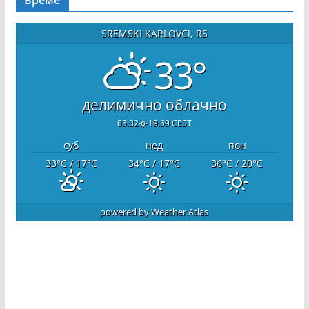
SREMSKI KARLOVCI, RS
33°
делимично облачно
05:32
19:59 CEST
суб
нед
пон
33
°C
/ 17
°C
34
°C
/ 17
°C
36
°C
/ 20
°C
powered by
Weather Atlas