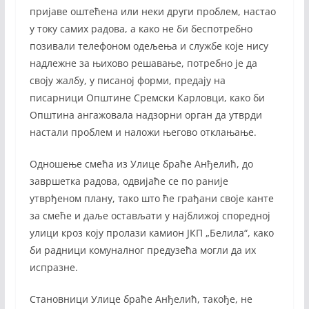
пријаве оштећена или неки други проблем, настао
у току самих радова, а како не би беспотребно
позивали телефоном одељења и службе које нису
надлежне за њихово решавање, потребно је да
своју жалбу, у писаној форми, предају на
писарници Општине Сремски Карловци, како би
Општина ангажовала надзорни орган да утврди
настали проблем и наложи његово отклањање.
Одношење смећа из Улице браће Анђелић, до
завршетка радова, одвијаће се по раније
утврђеном плану, тако што ће грађани своје канте
за смеће и даље остављати у најближој споредној
улици кроз коју пролази камион ЈКП „Белила“, како
би радници комуналног предузећа могли да их
испразне.
Становници Улице браће Анђелић, такође, не