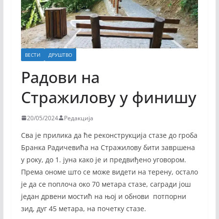
ВЕСТИ
ДРУШТВО
Радови на
Стражилову у финишу
20/05/2024
Редакција
Сва је прилика да ће реконструкција стазе до гроба
Бранка Радичевића на Стражилову бити завршена
у року, до 1. јуна како је и предвиђено уговором.
Према ономе што се може видети на терену, остало
је да се поплоча око 70 метара стазе, сагради још
један дрвени мостић на њој и обнови потпорни
зид, дуг 45 метара, на почетку стазе.