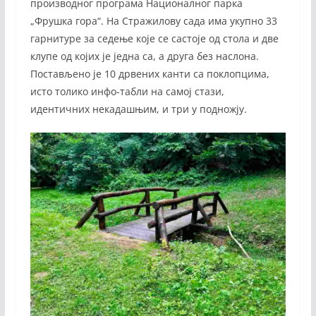
производног програма Националног парка
„Фрушка гора“. На Стражилову сада има укупно 33
гарнитуре за седење које се састоје од стола и две
клупе од којих је једна са, а друга без наслона.
Постављено је 10 дрвених канти са поклопцима,
исто толико инфо-табли на самој стази,
идентичних некадашњим, и три у подножју.