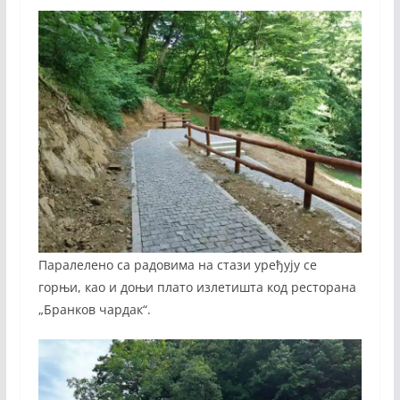
Паралелено са радовима на стази уређују се
горњи, као и доњи плато излетишта код ресторана
„Бранков чардак“.