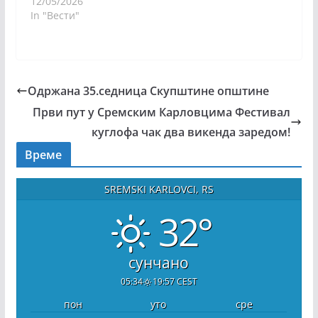
12/05/2026
In "Вести"
Одржана 35.седница Скупштине општине
Први пут у Сремским Карловцима Фестивал
куглофа чак два викенда заредом!
Време
SREMSKI KARLOVCI, RS
32°
сунчано
05:34
19:57 CEST
пон
уто
сре