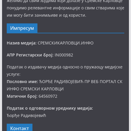
желимо да свим људима који долазе у Сремске Карловце
понудимо релевантне информације о свим стварима које
им могу бити занимљиве и од користи.
Импресум
Назив медија:
СРЕМСКИКАРЛОВЦИ.ИНФО
АПР Регистарски број:
IN000982
Податак о издавачу медија односно о пружаоцу медијске
услуге:
Пословно име:
ЂОРЂЕ РАДИВОЈЕВИЋ ПР ВЕБ ПОРТАЛ СК
ИНФО СРЕМСКИ КАРЛОВЦИ
Матични број:
64560972
Податак о одговорном уреднику медија:
Ђорђе Радивојевић
Контакт