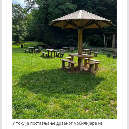
У току је постављање дрвеног мобилијара из