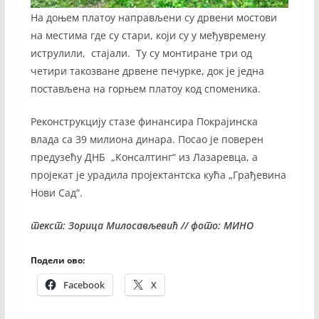
На доњем платоу направљени су дрвени мостови
на местима где су стари, који су у међувремену
иструлили, стајали. Ту су монтиране три од
четири такозване дрвене печурке, док је једна
постављена на горњем платоу код споменика.
Реконструкцију стазе финансира Покрајинска
влада са 39 милиона динара. Посао је поверен
предузећу ДНБ „Кон­сал­тинг“ из Ла­за­рев­ца, а
пројекат је урадила пројектантска кућа „Гра­ђе­ви­на
Но­ви Сад“.
текст: Зорица Милосављевић // фото: МИНО
Подели ово:
Facebook
X