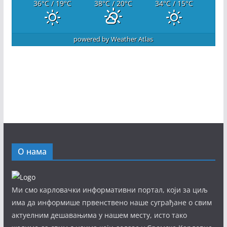
36
°C
/ 19
°C
38
°C
/ 20
°C
34
°C
/ 15
°C
powered by
Weather Atlas
О нама
Ми смо карловачки информативни портал, који за циљ
има да информише првенствено наше суграђане о свим
актуелним дешавањима у нашем месту, исто тако