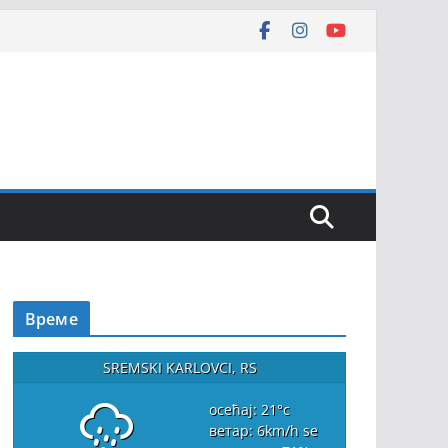
Време
SREMSKI KARLOVCI, RS
осећај: 21
°c
ветар: 6
km/h
se