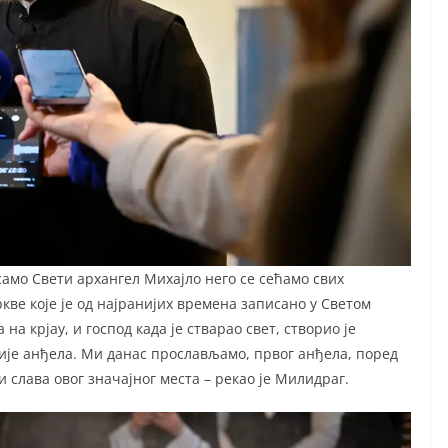
 само Свети архангел Михајло него се сећамо свих
кве које је од најранијих времена записано у Светом
на крјау, и господ када је стварао свет, створио је
ије анђела. Ми данас прослављамо, првог анђела, поред
и слава овог значајног места – рекао је Милидраг.