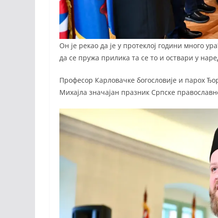
Он је рекао да је у протеклој години много ур
да се пружа прилика та се то и оствари у нар
Професор Карловачке богословије и парох Ђор
Михајла значајан празник Српске православн