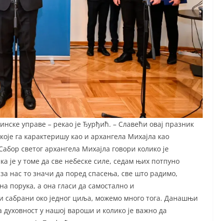
инске управе – рекао је Ђурђић. – Славећи овај празник
 које га карактеришу као и архангела Михајла као
Сабор светог архангела Михајла говори колико је
а је у томе да све небеске силе, седам њих потпуно
 за нас то значи да поред спасења, све што радимо,
на порука, а она гласи да самостално и
и сабрани око једног циља, можемо много тога. Данашњи
а духовност у нашој вароши и колико је важно да