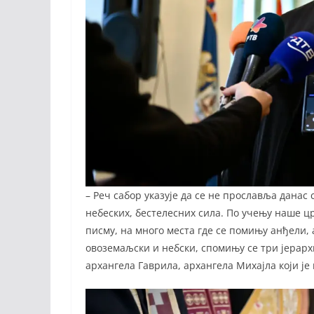
– Реч сабор указује да се не прославља данас
небеских, бестелесних сила. По учењу наше цр
писму, на много места где се помињу анђели, а 
овоземаљски и небски, спомињу се три јерарх
архангела Гаврила, архангела Михајла који је 