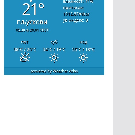
21°
влажност: 71
%
притисак:
1012.87
mbar
ув индекс: 0
пљускови
05:30
20:01 CEST
пет
суб
нед
38
°C
/ 20
°C
34
°C
/ 19
°C
35
°C
/ 18
°C
powered by
Weather Atlas