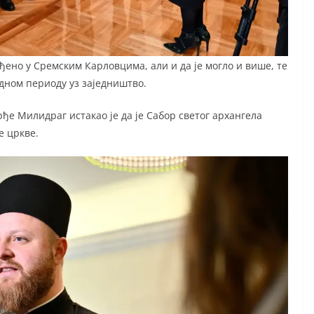
ађено у Сремским Карловцима, али и да је могло и више, те
едном периоду уз заједништво.
ђе Милидраг истакао је да је Сабор светог архангела
е цркве.