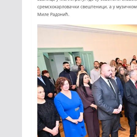
сремскокарловачки свештеници, а у музичком 
Миле Радонић.