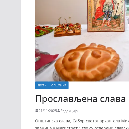
ВЕСТИ
ОПШТИНА
Прослављена слава
21/11/2025
Редакција
Општинска слава, Сабор светог архангела Миха
званица у Магистрату, где су освећени славс