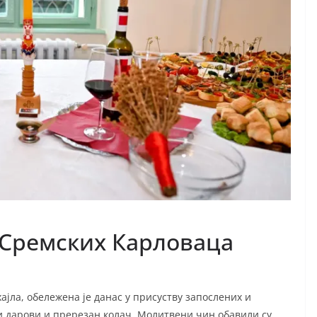
 Сремских Карловаца
јла, обележена је данас у присуству запослених и
ки дарови и пререзан колач. Молитвени чин обавили су