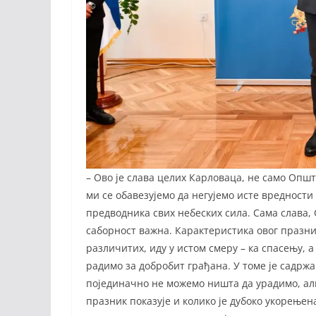
– Ово је слава целих Карловаца, не само Општ
ми се обавезујемо да негујемо исте вредности
предводника свих небеских сила. Сама слава, 
саборност важна. Карактеристика овог празник
различитих, иду у истом смеру – ка спасењу, а
радимо за добробит грађана. У томе је садржа
појединачно не можемо ништа да урадимо, ал
празник показује и колико је дубоко укорењен