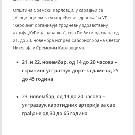
Општина Сремски Карловци, у сарадњи са
„Асоцијацијом за унапређење здравља“ и УГ
“Хероине” организује тродневну здравствену
акцију „Кућица здравља“, која ће бити одржана од
21. до 23. новембра испред Саборног храма Светог
Николаја у Сремским Карловцима.
21. и 22. новембар, од 14 до 20 часова –
скрининг ултразвук дојке за даме од 25
до 45 година
⁠23. новембар, од 14 до 20 часова –
ултразвук каротидних артерија за све
грађане од 30 до 65 година