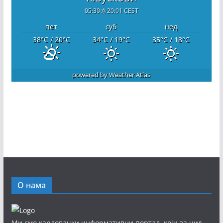
05:30
20:01 CEST
пет
суб
нед
38
°C
/ 20
°C
34
°C
/ 19
°C
35
°C
/ 18
°C
powered by
Weather Atlas
О нама
Ми смо карловачки информативни портал, који за циљ