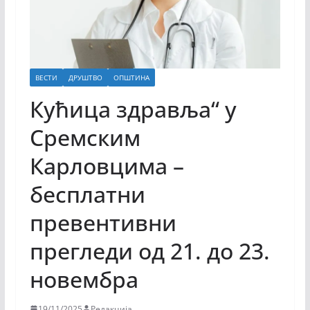
ВЕСТИ
ДРУШТВО
ОПШТИНА
Кућица здравља“ у
Сремским
Карловцима –
бесплатни
превентивни
прегледи од 21. до 23.
новембра
19/11/2025
Редакција