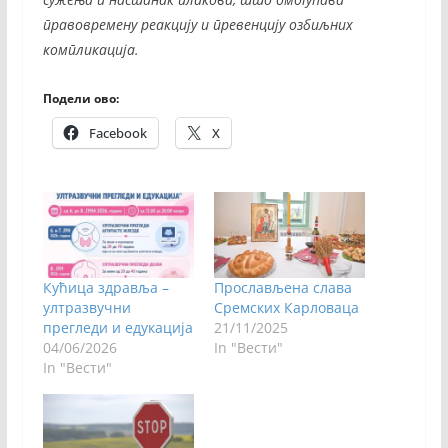
правовремену реакцију и превенцију озбиљних
компликација.
Подели ово:
Facebook
X
Кућица здравља –
Прослављена слава
ултразвучни
Сремских Карловаца
прегледи и едукација
21/11/2025
04/06/2026
In "Вести"
In "Вести"