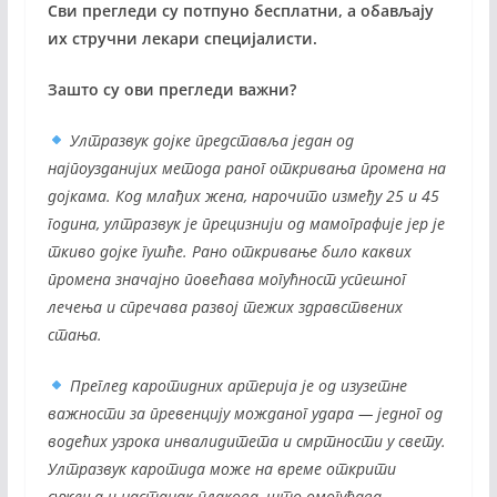
Сви прегледи су потпуно бесплатни, а обављају
их стручни лекари специјалисти.
Зашто су ови прегледи важни?
Ултразвук дојке представља један од
најпоузданијих метода раног откривања промена на
дојкама. Код млађих жена, нарочито између 25 и 45
година, ултразвук је прецизнији од мамографије јер је
ткиво дојке гушће. Рано откривање било каквих
промена значајно повећава могућност успешног
лечења и спречава развој тежих здравствених
стања.
Преглед каротидних артерија је од изузетне
важности за превенцију можданог удара — једног од
водећих узрока инвалидитета и смртности у свету.
Ултразвук каротида може на време открити
сужења и настанак плакова, што омогућава