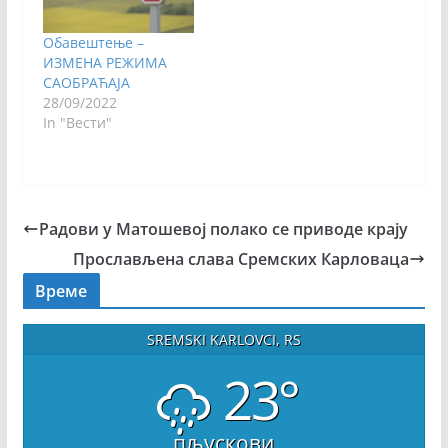
Обавештење –
ИЗМЕНА РЕЖИМА
САОБРАЋАЈА
28/09/2022
In "Вести"
Радови у Матошевој полако се приводе крају
Прослављена слава Сремских Карловаца
Време
SREMSKI KARLOVCI, RS
23°
пљускови