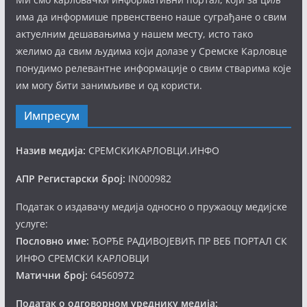
има да информише првенствено наше суграђане о свим
актуелним дешавањима у нашем месту, исто тако
желимо да свим људима који долазе у Сремске Карловце
понудимо релевантне информације о свим стварима које
им могу бити занимљиве и од користи.
Импресум
Назив медија:
СРЕМСКИКАРЛОВЦИ.ИНФО
АПР Регистарски број:
IN000982
Податак о издавачу медија односно о пружаоцу медијске
услуге:
Пословно име:
ЂОРЂЕ РАДИВОЈЕВИЋ ПР ВЕБ ПОРТАЛ СК
ИНФО СРЕМСКИ КАРЛОВЦИ
Матични број:
64560972
Податак о одговорном уреднику медија: