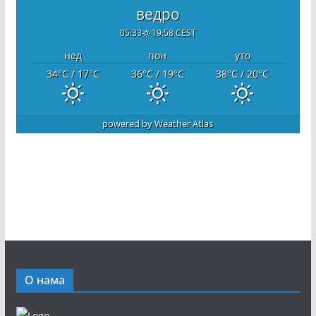
ведро
05:33
19:58 CEST
нед
пон
уто
34
°C
/ 17
°C
36
°C
/ 19
°C
38
°C
/ 20
°C
powered by
Weather Atlas
О нама