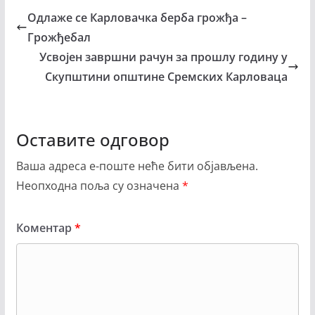
Одлаже се Карловачка берба грожђа –
Грожђебал
Усвојен завршни рачун за прошлу годину у
Скупштини општине Сремских Карловаца
Оставите одговор
Ваша адреса е-поште неће бити објављена.
Неопходна поља су означена
*
Коментар
*