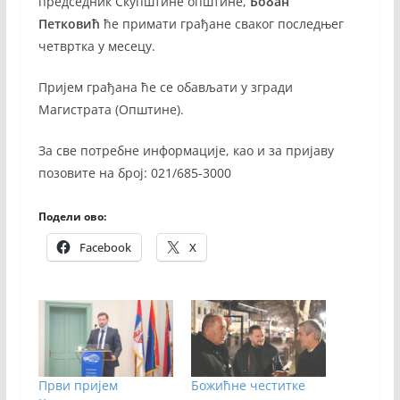
председник Скупштине општине,
Бобан
Петковић
ће примати грађане сваког последњег
четвртка у месецу.
Пријем грађана ће се обављати у згради
Магистрата (Општине).
За све потребне информације, као и за пријаву
позовите на број: 021/685-3000
Подели ово:
Facebook
X
Први пријем
Божићне честитке