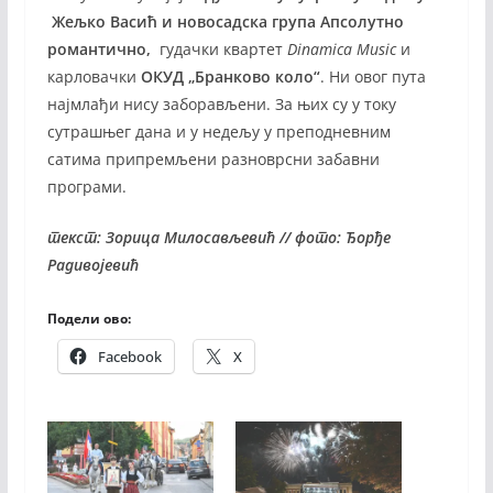
Жељко Васић и новосадска група Апсолутно
романтично,
гудачки квартет
Dinamica Music
и
карловачки
ОКУД „Бранково коло“
. Ни овог пута
најмлађи нису заборављени. За њих су у току
сутрашњег дана и у недељу у преподневним
сатима припремљени разноврсни забавни
програми.
текст: Зорица Милосављевић // фото: Ђорђе
Радивојевић
Подели ово:
Facebook
X