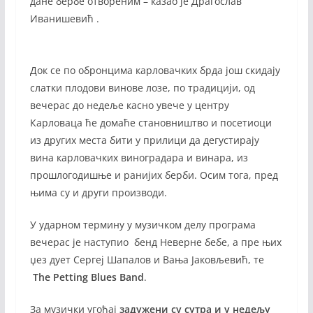
дане бербе отвореним – казао је Драгослав
Иванишевић .
Док се по обронцима карловачких брда још скидају
слатки плодови винове лозе, по традицији, од
вечерас до недеље касно увече у центру
Карловаца ће домаће становништво и посетиоци
из других места бити у прилици да дегустирају
вина карловачких виноградара и винара, из
прошлогодишње и ранијих берби. Осим тога, пред
њима су и други производи.
У ударном термину у музичком делу програма
вечерас је наступио бенд Неверне бебе, а пре њих
џез дует Сергеј Шапалов и Вања Јаковљевић, те
The Petting Blues Band
.
За музички угођај
задужени су сутра и у недељу