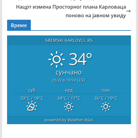
Нацрт измена Просторног плана Карловаца
поново на јавном увиду
Време
SREMSKI KARLOVCI, RS
34°
сунчано
05:32
19:59 CEST
суб
нед
пон
33
°C
/ 18
°C
34
°C
/ 17
°C
36
°C
/ 19
°C
powered by
Weather Atlas