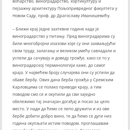
воћарство, виноградарство, хортикултуру и
пејзажну архитектуру Пољопривредног факултета у
Новом Саду, проф. др Драгославу Иванишевићу.
– Ближи крај једне захтевне године када је
виноградарство у питању. Пред виноградарима су
били многобројни изазови које су они захваљујући
свом труду, залагању и великом умећу савладали и
успели да сачувају и доведу грожђе, како се то у
виноградарској терминологији каже, до самог
краја. У највећем броју случајева они су успели да
обаве бербу. Ових дана берба грожђа у Сремским
Карловцима се полако приводи крају, а тим
поводом смо се и окупили да сви заједно
обележимо тај значајан догађај и посао за цело
место. У нади да ћемо се лепо дружити и из ове
бербе добити добро вино, те да ћемо се дуги низ
година окупљати истим поводом, проглашавам