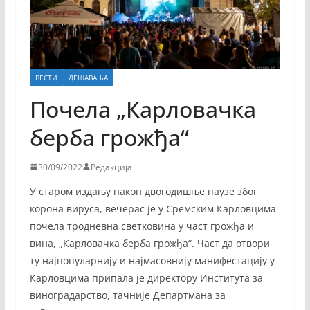
ВЕСТИ
ДЕШАВАЊА
Почела „Карловачка
берба грожђа“
30/09/2022
Редакција
У старом издању након двогодишње паузе због
корона вируса, вечерас је у Сремским Карловцима
почела тродневна светковина у част грожђа и
вина, „Карловачка берба грожђа“. Част да отвори
ту најпопуларнију и најмасовнију манифестацију у
Карловцима припала је директору Института за
виноградарство, тачније Департмана за