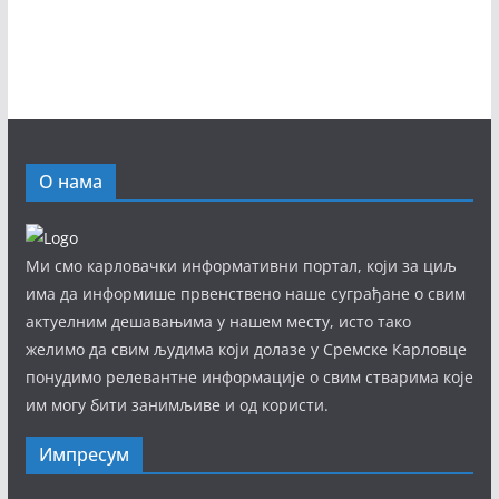
О нама
Ми смо карловачки информативни портал, који за циљ
има да информише првенствено наше суграђане о свим
актуелним дешавањима у нашем месту, исто тако
желимо да свим људима који долазе у Сремске Карловце
понудимо релевантне информације о свим стварима које
им могу бити занимљиве и од користи.
Импресум