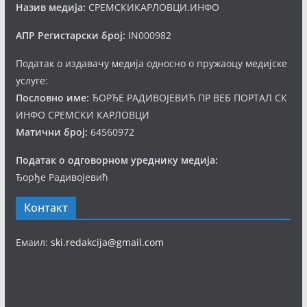
Назив медија:
СРЕМСКИКАРЛОВЦИ.ИНФО
АПР Регистарски број:
IN000982
Податак о издавачу медија односно о пружаоцу медијске
услуге:
Пословно име:
ЂОРЂЕ РАДИВОЈЕВИЋ ПР ВЕБ ПОРТАЛ СК
ИНФО СРЕМСКИ КАРЛОВЦИ
Матични број:
64560972
Податак о одговорном уреднику медија:
Ђорђе Радивојевић
Контакт
Емаил:
ski.redakcija@gmail.com