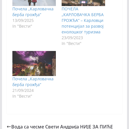
Почела „Карловачка
ПОЧЕЛА
берба грожђа“
„КАРЛОВАЧКА БЕРБА
13/09/2025
ГРОЖЂА“ – Карловци
In "Вести"
потенцијал за развој
енолошког туризма
23/09/2023
In "Вести"
Почела „Карловачка
берба грожђа“
21/09/2024
In "Вести"
Вода са чесме Свети Андрија НИЈЕ ЗА ПИЋЕ