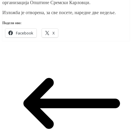
организација Општине Сремски Карловци.
Изложба је отворена, за све посете, наредне две недеље.
Подели ово:
Facebook
X