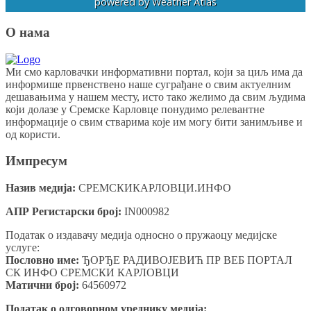
powered by
Weather Atlas
О нама
Ми смо карловачки информативни портал, који за циљ има да
информише првенствено наше суграђане о свим актуелним
дешавањима у нашем месту, исто тако желимо да свим људима
који долазе у Сремске Карловце понудимо релевантне
информације о свим стварима које им могу бити занимљиве и
од користи.
Импресум
Назив медија:
СРЕМСКИКАРЛОВЦИ.ИНФО
АПР Регистарски број:
IN000982
Податак о издавачу медија односно о пружаоцу медијске
услуге:
Пословно име:
ЂОРЂЕ РАДИВОЈЕВИЋ ПР ВЕБ ПОРТАЛ
СК ИНФО СРЕМСКИ КАРЛОВЦИ
Матични број:
64560972
Податак о одговорном уреднику медија: