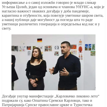
информисање а о самој изложби говорио је млади сликар
Угљеша Цолић, један од оснивача и чланова УНУНС-а, који је
нагласио важност оваквих догађаја у доба пандемије,
карантина и отуђености, која повезује уметнике широм света,
а нашој публици даје могућност да погледа шта то раде
уметници различитих генерација и опредељења код нас и у
свету.
Догађаје унутар манифестације „Карловачко ликовно лето“
подржали су, како Општина Сремски Карловци, тако и
Патријаршија Српске православне цркве и Туристичка