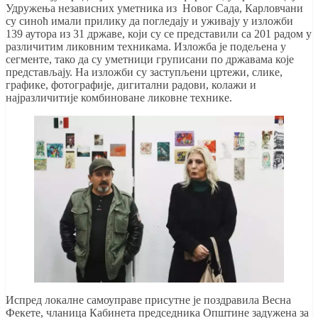
Удружења независних уметника из Новог Сада, Карловчани
су синоћ имали прилику да погледају и уживају у изложби
139 аутора из 31 државе, који су се представили са 201 радом у
различитим ликовним техникама. Изложба је подељена у
сегменте, тако да су уметници груписани по државама које
представљају. На изложби су заступљени цртежи, слике,
графике, фотографије, дигитални радови, колажи и
најразличитије комбиноване ликовне технике.
Испред локалне самоуправе присутне је поздравила Весна
Фекете, чланица Кабинета председника Општине задужена за