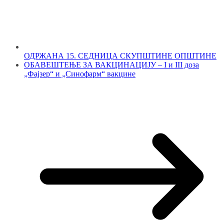
ОДРЖАНА 15. СЕДНИЦА СКУПШТИНЕ ОПШТИНЕ
ОБАВЕШТЕЊЕ ЗА ВАКЦИНАЦИЈУ – I и III доза
„Фајзер“ и „Синофарм“ вакцине