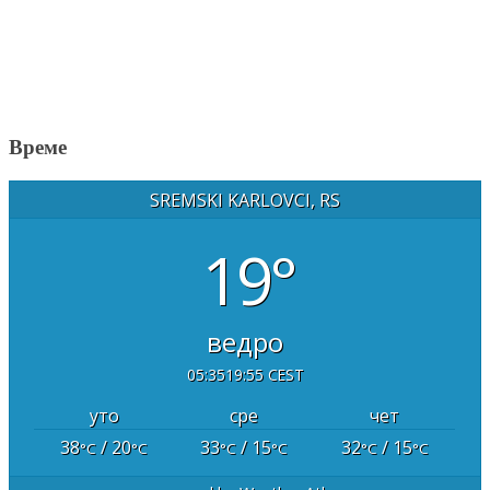
Време
SREMSKI KARLOVCI, RS
19°
ведро
05:35
19:55 CEST
уто
сре
чет
38
/ 20
33
/ 15
32
/ 15
°C
°C
°C
°C
°C
°C