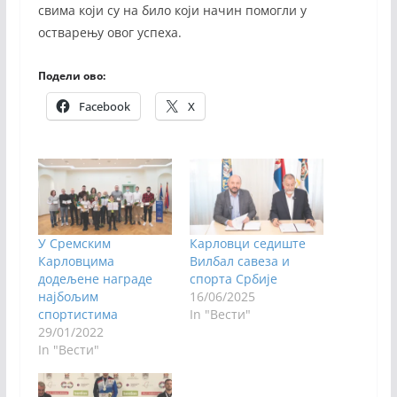
свима који су на било који начин помогли у
остварењу овог успеха.
Подели ово:
Facebook
X
У Сремским
Карловци седиште
Карловцима
Вилбал савеза и
додељене награде
спорта Србије
најбољим
16/06/2025
спортистима
In "Вести"
29/01/2022
In "Вести"