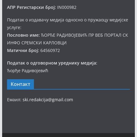
АПР Регистарски број:
IN000982
Податак о издавачу медија односно о пружаоцу медијске
услуге:
Пословно име:
ЂОРЂЕ РАДИВОЈЕВИЋ ПР ВЕБ ПОРТАЛ СК
ИНФО СРЕМСКИ КАРЛОВЦИ
Матични број:
64560972
Податак о одговорном уреднику медија:
Ђорђе Радивојевић
Контакт
Емаил:
ski.redakcija@gmail.com