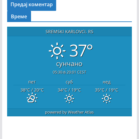
Време
SREMSKI KARLOVCI, RS
37°
сунчано
05:30
20:01 CEST
пет
суб
нед
38
°C
/ 20
°C
34
°C
/ 19
°C
35
°C
/ 19
°C
powered by
Weather Atlas