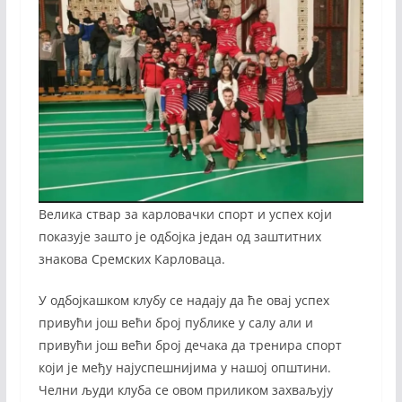
Велика ствар за карловачки спорт и успех који
показује зашто је одбојка један од заштитних
знакова Сремских Карловаца.
У одбојкашком клубу се надају да ће овај успех
привући још већи број публике у салу али и
привући још већи број дечака да тренира спорт
који је међу најуспешнијима у нашој општини.
Челни људи клуба се овом приликом захваљују