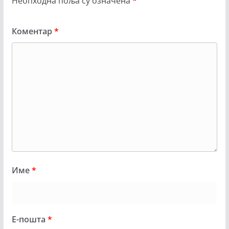
Неопходна поља су означена
*
Коментар
*
Име
*
Е-пошта
*