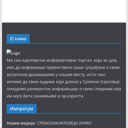
О нама
Ми смо карловачки информативни портал, који за циљ
има да информише првенствено наше суграђане о свим
актуелним дешавањима у нашем месту, исто тако
желимо да свим људима који долазе у Сремске Карловце
понудимо релевантне информације о свим стварима које
им могу бити занимљиве и од користи.
Импресум
Назив медија:
СРЕМСКИКАРЛОВЦИ.ИНФО