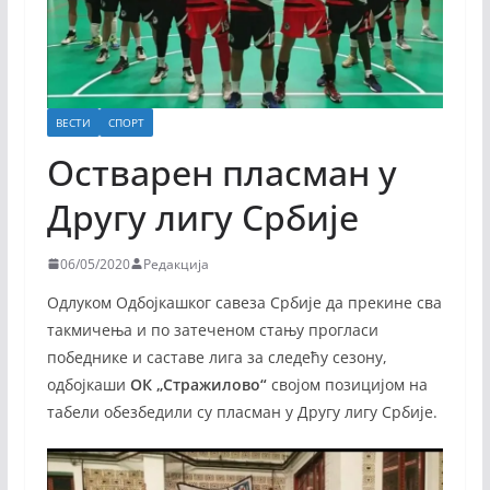
ВЕСТИ
СПОРТ
Остварен пласман у
Другу лигу Србије
06/05/2020
Редакција
Одлуком Одбојкашког савеза Србије да прекине сва
такмичења и по затеченом стању прогласи
победнике и саставе лига за следећу сезону,
одбојкаши
ОК „Стражилово“
својом позицијом на
табели обезбедили су пласман у Другу лигу Србије.