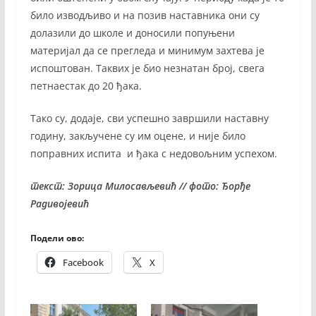
било изводљиво и на позив наставника они су
долазили до школе и доносили попуњени
материјал да се прегледа и минимум захтева је
испоштован. Таквих је био незнатан број, свега
петнаестак до 20 ђака.
Тако су, додаје, сви успешно завршили наставну
годину, закључене су им оцене, и није било
поправних испита и ђака с недовољним успехом.
текст: Зорица Милосављевић // фото: Ђорђе
Радивојевић
Подели ово:
Facebook
X