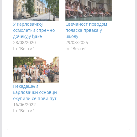
У карловачкој
Свечаност поводом
осмолетки спремно
поласка првака у
дочекују ђаке
школу
28/08/2020
29/08/2025
In "Вести"
In "Вести"
Некадашњи
карловачки основци
окупили се први пут
16/06/2022
In "Вести"