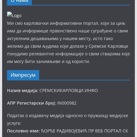
О нама
Ми смо карловачки информативни портал, који за циљ
има да информише првенствено наше суграђане о свим
актуелним дешавањима у нашем месту, исто тако
желимо да свим људима који долазе у Сремске Карловце
понудимо релевантне информације о свим стварима које
им могу бити занимљиве и од користи.
Импресум
Назив медија:
СРЕМСКИКАРЛОВЦИ.ИНФО
АПР Регистарски број:
IN000982
Податак о издавачу медија односно о пружаоцу медијске
услуге:
Пословно име:
ЂОРЂЕ РАДИВОЈЕВИЋ ПР ВЕБ ПОРТАЛ СК