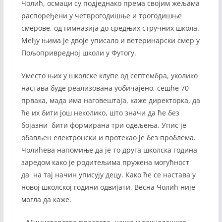
Чолић, осмаци су подједнако према својим жељама
распоређени у четврогодишње и трогодишње
смерове, од гимназија до средњих стручних школа.
Међу њима је двоје уписало и ветеринарски смер у
Пољопривредној школи у Футогу.
Уместо њих у школске клупе од септембра, уколико
настава буде реализована уобичајено, сешће 70
првака, мада има наговештаја, каже директорка, да
ће их бити још неколико, што значи да ће без
бојазни бити формирана три одељења. Упис је
обављен електронски и протекао је без проблема.
Чолићева напомиње да је то друга школска година
заредом како је родитељима пружена могућност
да на тај начин уписују децу. Како ће се настава у
новој школској години одвијати, Весна Чолић није
могла да каже.