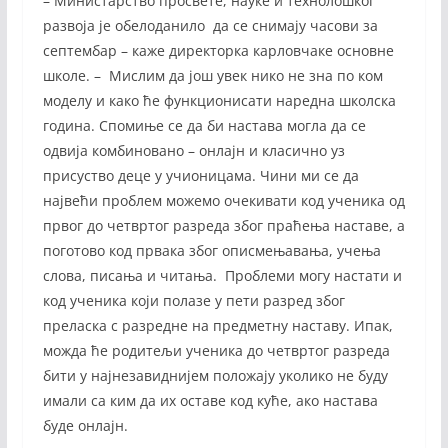
– Министарство просвете, науке и технолошког
развоја је обелоданило да се снимају часови за
септембар – каже директорка карловчаке основне
школе. – Мислим да још увек нико не зна по ком
моделу и како ће функционисати наредна школска
година. Спомиње се да би настава могла да се
одвија комбиновано – онлајн и класично уз
присуство деце у учионицама. Чини ми се да
највећи проблем можемо очекивати код ученика од
првог до четвртог разреда због праћења наставе, а
поготово код првака због описмењавања, учења
слова, писања и читања. Проблеми могу настати и
код ученика који полазе у пети разред због
преласка с разредне на предметну наставу. Ипак,
можда ће родитељи ученика до четвртог разреда
бити у најнезавиднијем положају уколико не буду
имали са ким да их оставе код куће, ако настава
буде онлајн.