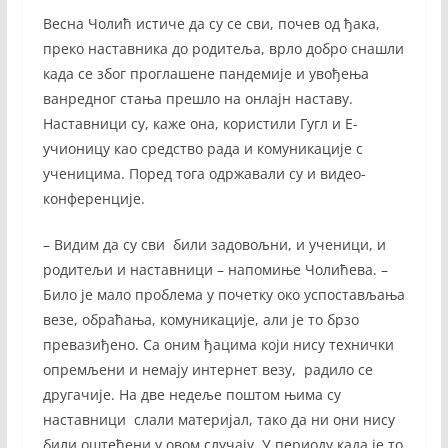
Весна Чолић истиче да су се сви, почев од ђака,
преко наставника до родитеља, врло добро снашли
када се због проглашене пандемије и увођења
ванредног стања прешло на онлајн наставу.
Наставници су, каже она, користили Гугл и Е-
учионицу као средство рада и комуникације с
ученицима. Поред тога одржавали су и видео-
конференције.
– Видим да су сви били задовољни, и ученици, и
родитељи и наставници – напомиње Чолићева. –
Било је мало проблема у почетку око успостављања
везе, обраћања, комуникације, али је то брзо
превазиђено. Са оним ђацима који нису технички
опремљени и немају интернет везу, радило се
другачије. На две недеље поштом њима су
наставници слали материјал, тако да ни они нису
били оштећени у овом случају. У периоду када је то