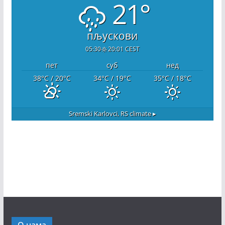
21°
пљускови
05:30
20:01 CEST
пет
суб
нед
38
°C
/ 20
°C
34
°C
/ 19
°C
35
°C
/ 18
°C
Sremski Karlovci, RS
climate ▸