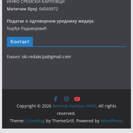
ИНФО СРЕМСКИ КАРЛОВЦИ
Матични број:
64560972
Податак о одговорном уреднику медија:
Ђорђе Радивојевић
Контакт
Емаил:
ski.redakcija@gmail.com
Copyright © 2026
Sremski Karlovci INFO
. All rights
reserved.
Theme:
ColorMag
by ThemeGrill. Powered by
WordPress
.