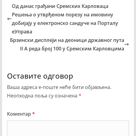
Од данас грађани Сремских Карловаца
Решења о утврђеном порезу на имовину
добијају у електронско сандуче на Порталу
еУправа
Брзински дисплеји на деоници државног пута
II А реда број 100 у Сремским Карловцима
Оставите одговор
Ваша адреса е-поште неће бити објављена.
Неопходна поља су означена
*
Коментар
*