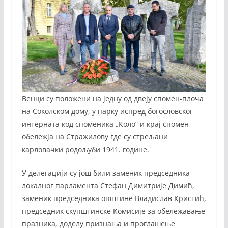
Венци су положени на једну од двеју спомен-плоча
на Соколском дому, у парку испред богословског
интерната код споменика „Коло” и крај спомен-
обележја на Стражилову где су стрељани
карловачки родољуби 1941. године.
У делегацији су још били заменик председника
локалног парламента Стефан Димитрије Димић,
заменик председника општине Владислав Кристић,
председник скупштинске Комисије за обележавање
празника, доделу признања и проглашење