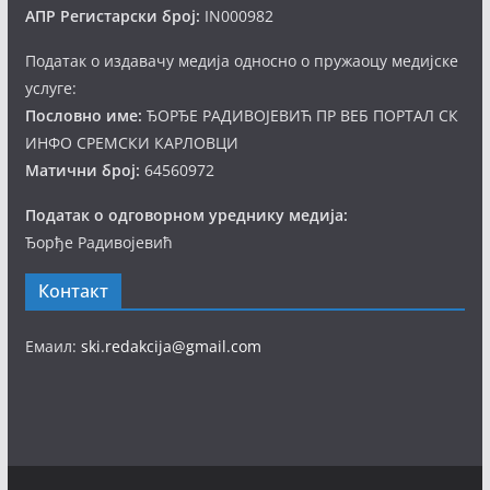
АПР Регистарски број:
IN000982
Податак о издавачу медија односно о пружаоцу медијске
услуге:
Пословно име:
ЂОРЂЕ РАДИВОЈЕВИЋ ПР ВЕБ ПОРТАЛ СК
ИНФО СРЕМСКИ КАРЛОВЦИ
Матични број:
64560972
Податак о одговорном уреднику медија:
Ђорђе Радивојевић
Контакт
Емаил:
ski.redakcija@gmail.com