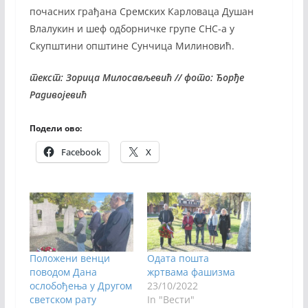
почасних грађана Сремских Карловаца Душан
Влалукин и шеф одборничке групе СНС-а у
Скупштини општине Сунчица Милиновић.
текст: Зорица Милосављевић // фото: Ђорђе
Радивојевић
Подели ово:
Facebook
X
Положени венци
Одата пошта
поводом Дана
жртвама фашизма
ослобођења у Другом
23/10/2022
светском рату
In "Вести"