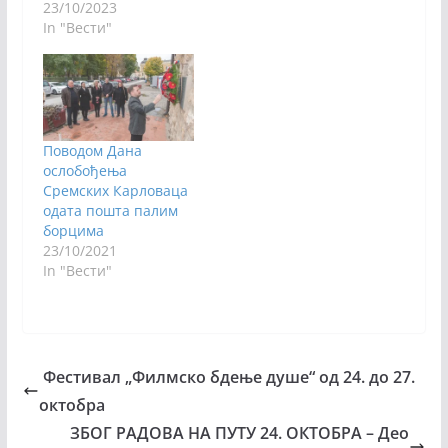
23/10/2023
In "Вести"
Поводом Дана
ослобођења
Сремских Карловаца
одата пошта палим
борцима
23/10/2021
In "Вести"
Фестивал „Филмско бдење душе“ од 24. до 27.
октобра
ЗБОГ РАДОВА НА ПУТУ 24. ОКТОБРА – Део