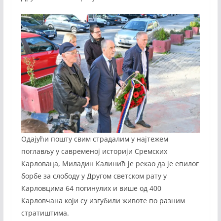
Одајући пошту свим страдалим у најтежем
поглављу у савременој историји Сремских
Карловаца, Миладин Калинић је рекао да је епилог
борбе за слободу у Другом светском рату у
Карловцима 64 погинулих и више од 400
Карловчана који су изгубили животе по разним
стратиштима.