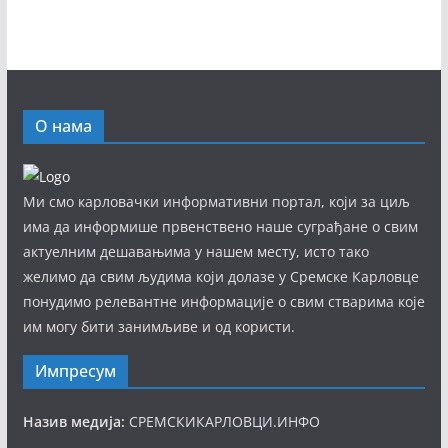
О нама
Ми смо карловачки информативни портал, који за циљ
има да информише првенствено наше суграђане о свим
актуелним дешавањима у нашем месту, исто тако
желимо да свим људима који долазе у Сремске Карловце
понудимо релевантне информације о свим стварима које
им могу бити занимљиве и од користи.
Импресум
Назив медија:
СРЕМСКИКАРЛОВЦИ.ИНФО