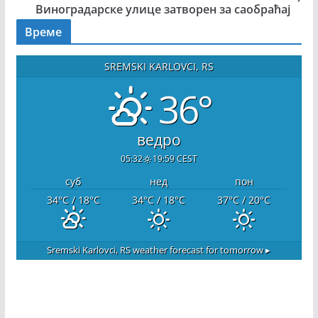
Виноградарске улице затворен за саобраћај
Време
SREMSKI KARLOVCI, RS
36°
ведро
05:32
19:59 CEST
суб
нед
пон
34
°C
/ 18
°C
34
°C
/ 18
°C
37
°C
/ 20
°C
Sremski Karlovci, RS
weather forecast for tomorrow ▸