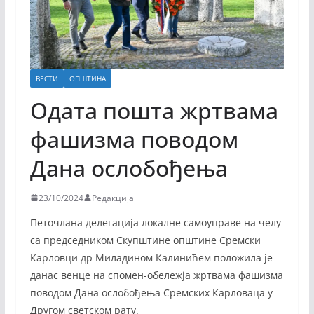
ВЕСТИ
ОПШТИНА
Одата пошта жртвама
фашизма поводом
Дана ослобођења
23/10/2024
Редакција
Петочлана делегација локалне самоуправе на челу
са председником Скупштине општине Сремски
Карловци др Миладином Калинићем положила је
данас венце на спомен-обележја жртвама фашизма
поводом Дана ослобођења Сремских Карловаца у
Другом светском рату.