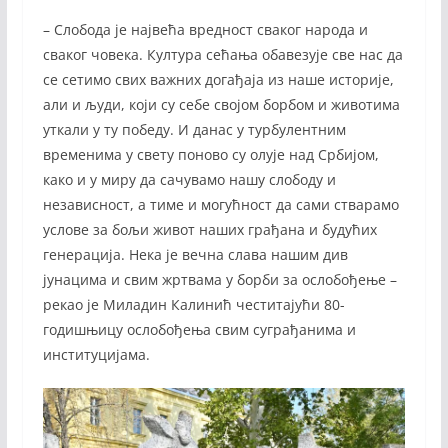
– Слобода је највећа вредност сваког народа и
сваког човека. Култура сећања обавезује све нас да
се сетимо свих важних догађаја из наше историје,
али и људи, који су себе својом борбом и животима
уткали у ту победу. И данас у турбулентним
временима у свету поново су олује над Србијом,
како и у миру да сачувамо нашу слободу и
независност, а тиме и могућност да сами стварамо
услове за бољи живот наших грађана и будућих
генерација. Нека је вечна слава нашим див
јунацима и свим жртвама у борби за ослобођење –
рекао је Миладин Калинић честитајући 80-
годишњицу ослобођења свим суграђанима и
институцијама.