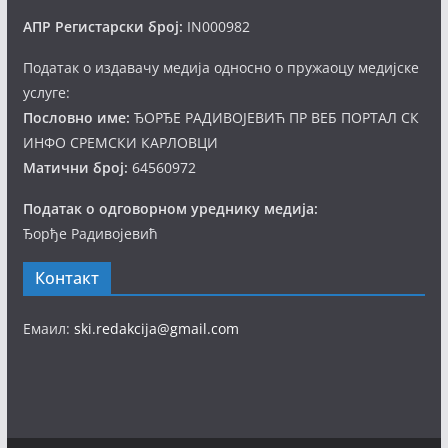
АПР Регистарски број:
IN000982
Податак о издавачу медија односно о пружаоцу медијске
услуге:
Пословно име:
ЂОРЂЕ РАДИВОЈЕВИЋ ПР ВЕБ ПОРТАЛ СК
ИНФО СРЕМСКИ КАРЛОВЦИ
Матични број:
64560972
Податак о одговорном уреднику медија:
Ђорђе Радивојевић
Контакт
Емаил:
ski.redakcija@gmail.com