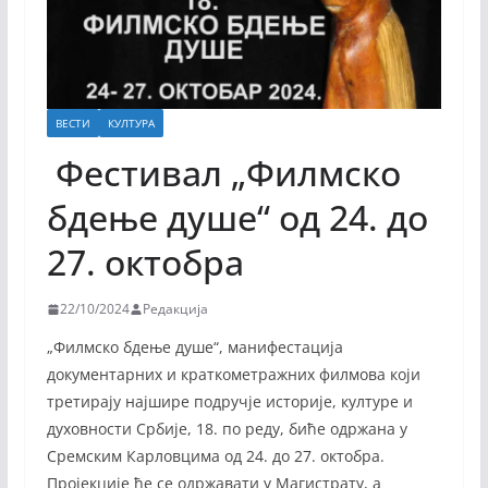
ВЕСТИ
КУЛТУРА
Фестивал „Филмско
бдење душе“ од 24. до
27. октобра
22/10/2024
Редакција
„Филмско бдење душе“, манифестација
документарних и краткометражних филмова који
третирају најшире подручје историје, културе и
духовности Србије, 18. по реду, биће одржана у
Сремским Карловцима од 24. до 27. октобра.
Пројекције ће се одржавати у Магистрату, а