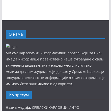
О нама
Ми смо карловачки информативни портал, који за циљ
има да информише првенствено наше суграђане о свим
актуелним дешавањима у нашем месту, исто тако
желимо да свим људима који долазе у Сремске Карловце
понудимо релевантне информације о свим стварима које
им могу бити занимљиве и од користи.
Импресум
Назив медија:
СРЕМСКИКАРЛОВЦИ.ИНФО