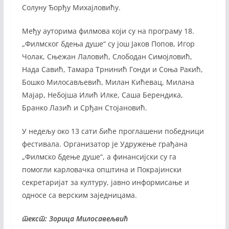
Солуну Ђорђу Михајловићу.
Међу ауторима филмова који су на програму 18.
„Филмског бдења душе“ су још Јаков Попов, Игор
Чолак, Сњежан Лаловић, Слободан Симојловић,
Нада Савић, Тамара Трнинић Гонди и Соња Ракић,
Бошко Милосављевић, Милан Кићевац, Милана
Мајар, Небојша Илић Илке, Саша Берендика,
Бранко Лазић и Срђан Стојановић.
У недељу око 13 сати биће проглашени победници
фестивала. Организатор је Удружење грађана
„Филмско бдење душе“, a финансијски су га
помогли карловачка општина и Покрајински
секретаријат за културу, јавно информисање и
односе са верским заједницама.
текст: Зорица Милосавељвић