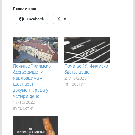
Подели ово:
Facebook
X
Почиње “Филмско
Почиње 19. Филмско
бдење душе” у
бдење душе
Карловцима –
21/10/2025
Шеснаест
In "Вести"
документараца у
четири дана
17/10/2023
In "Вести"