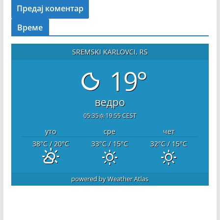
Време
SREMSKI KARLOVCI, RS
19°
ведро
05:35
19:55 CEST
уто
сре
чет
38
°C
/ 20
°C
33
°C
/ 15
°C
32
°C
/ 15
°C
powered by
Weather Atlas