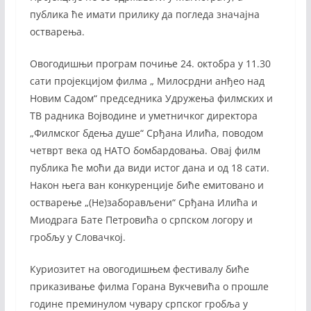
публика ће имати прилику да погледа значајна
остварења.
Овогодишњи програм почиње 24. октобра у 11.30
сати пројекцијом филма „ Милосрдни анђео над
Новим Садом“ председника Удружења филмских и
ТВ радника Војводине и уметничког директора
„Филмског бдења душе“ Срђана Илића, поводом
четврт века од НАТО бомбардовања. Овај филм
публика ће моћи да види истог дана и од 18 сати.
Након њега ван конкуренције биће емитовано и
остварење „(Не)заборављени“ Срђана Илића и
Миодрага Бате Петровића о српском логору и
гробљу у Словачкој.
Куриозитет на овогодишњем фестивалу биће
приказивање филма Горана Вукчевића о прошле
године преминулом чувару српског гробља у