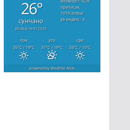
26°
влажност: 42
%
притисак:
1019.3
mbar
ув индекс: 4
сунчано
05:34
19:57 CEST
пон
уто
сре
35
°C
/ 19
°C
37
°C
/ 19
°C
33
°C
/ 15
°C
powered by
Weather Atlas