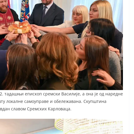
. тадашњи епископ сремски Василије, а она је од наредне
шту локалне самоуправе и обележавана. Скупштина
овдан славом Сремских Карловаца.