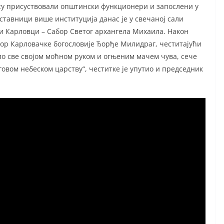
су присуствовали општински функционери и запослени у
ставници више институција данас је у свечаној сали
 Карловци – Сабор Светог архангела Михаила. Након
есор Карловачке богословије Ђорђе Милидраг, честитајући
о све својом моћном руком и огњеним мачем чува, сече
говом небеском царству“, честитке је упутио и председник