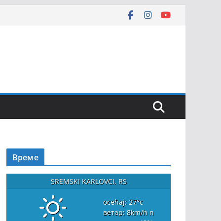
Време
SREMSKI KARLOVCI, RS
осећај: 27
°c
ветар: 8
km/h
n