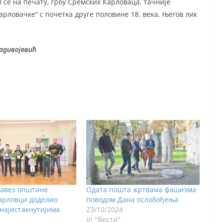
 се на печату, грбу Сремских Карловаца, тачније
рловачке“ с почетка друге половине 18. века. Његов лик
адивојевић
савез општине
Одата пошта жртвама фашизма
арловци доделио
поводом Дана ослобођења
најистакнутијима
23/10/2024
In "Вести"