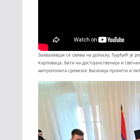
Захваливши се свима на доласку, Ђурђић је р
Карловаца, бити на достојанственији и свечан
митрополита сремског Василија пронети и литиј