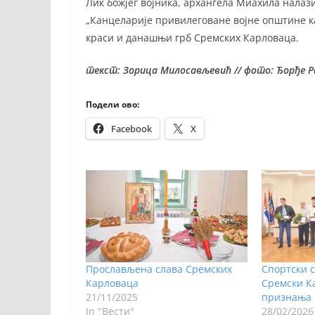
Лик божјег војника, архангела Миахила налази
„Канцеларије привилеговане војне општине ка
краси и данашњи грб Сремских Карловаца.
текст: Зорица Милосављевић // фото: Ђорђе Р
Подели ово:
Facebook
X
Прослављена слава Сремских
Спортски 
Карловаца
Сремски К
21/11/2025
признања 
In "Вести"
28/02/2026