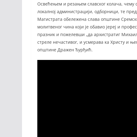
Освећењем и резањем славског колача, чему 
локалној администрацији, одборници, те пред
Магистрата обележена слава општине Сремски
молитвеног чина који је обавио јереј и проф
празник и пожелевши „да архистратиг Михаил
стреле нечастивог, и усмерава ка Христу и ње
општине Дражен Ђурђић.