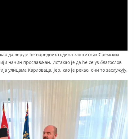
екао да верује ће наредних година заштитник Сремских
ији начин прослављан. Истакао је да ће се уз благослов
а улицама Карловаца, јер, као је рекао, они то заслужују.