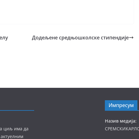
елу
Додељене средњошколске стипендије
Импресум
Назив медија:
а циљ има да
СРЕМСКИКАРЛ
 актуелним