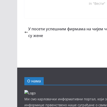
In "Вести"
У посети успешним фирмама на чијем ч
су жене
О нама
Ми смо карловачки информативни портал, који з
информише првенствено наше суграђане о свим