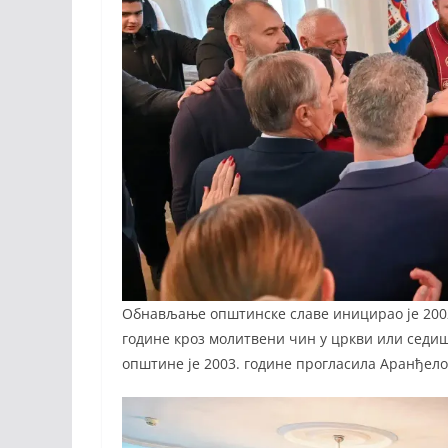
Обнављање општинске славе иницирао је 2002
године кроз молитвени чин у цркви или седи
општине је 2003. године прогласила Аранђел