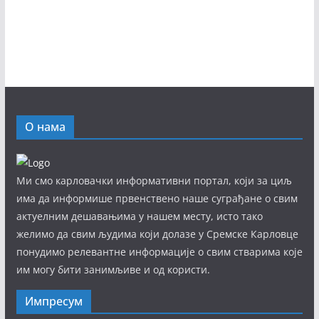
О нама
Ми смо карловачки информативни портал, који за циљ
има да информише првенствено наше суграђане о свим
актуелним дешавањима у нашем месту, исто тако
желимо да свим људима који долазе у Сремске Карловце
понудимо релевантне информације о свим стварима које
им могу бити занимљиве и од користи.
Импресум