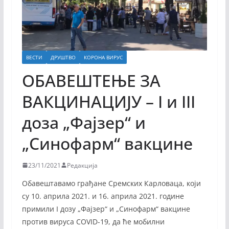
ВЕСТИ
ДРУШТВО
КОРОНА ВИРУС
ОБАВЕШТЕЊЕ ЗА
ВАКЦИНАЦИЈУ – I и III
доза „Фајзер“ и
„Синофарм“ вакцине
23/11/2021
Редакција
Обавештавамо грађане Сремских Карловаца, који
су 10. априла 2021. и 16. априла 2021. године
примили I дозу „Фајзер“ и „Синофарм“ вакцине
против вируса COVID-19, да ће мобилни