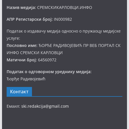
Назив медија:
СРЕМСКИКАРЛОВЦИ.ИНФО
АПР Регистарски број:
IN000982
Податак о издавачу медија односно о пружаоцу медијске
услуге:
Пословно име:
ЂОРЂЕ РАДИВОЈЕВИЋ ПР ВЕБ ПОРТАЛ СК
ИНФО СРЕМСКИ КАРЛОВЦИ
Матични број:
64560972
Податак о одговорном уреднику медија:
Ђорђе Радивојевић
Контакт
Емаил:
ski.redakcija@gmail.com