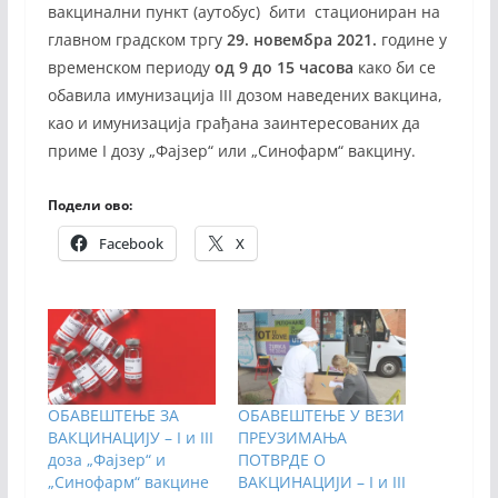
вакцинални пункт (аутобус) бити стациониран на
главном градском тргу
29. новембра 2021.
године у
временском периоду
од
9 до 15 часова
како би се
обавила имунизација III дозом наведених вакцина,
као и имунизација грађана заинтересованих да
приме I дозу „Фајзер“ или „Синофарм“ вакцину.
Подели ово:
Facebook
X
ОБАВЕШТЕЊЕ ЗА
ОБАВЕШТЕЊЕ У ВЕЗИ
ВАКЦИНАЦИЈУ – I и III
ПРЕУЗИМАЊА
доза „Фајзер“ и
ПОТВРДЕ О
„Синофарм“ вакцине
ВАКЦИНАЦИЈИ – I и III