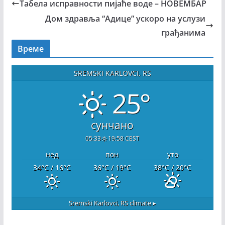
Табела исправности пијаће воде – НОВЕМБАР
Дом здравља “Адице” ускоро на услузи
грађанима
Време
SREMSKI KARLOVCI, RS
25°
сунчано
05:33
19:58 CEST
нед
пон
уто
34
°C
/ 16
°C
36
°C
/ 19
°C
38
°C
/ 20
°C
Sremski Karlovci, RS
climate ▸