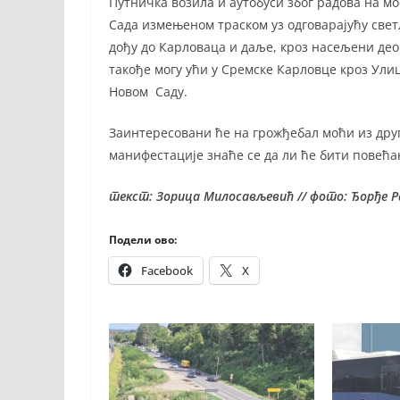
Путничка возила и аутобуси због радова на м
Сада измењеном траском уз одговарајућу свет
дођу до Карловаца и даље, кроз насељени део
такође могу ући у Сремске Карловце кроз Ул
Новом Саду.
Заинтересовани ће на грожђебал моћи из друг
манифестације знаће се да ли ће бити повећан
текст: Зорица Милосављевић // фото: Ђорђе Р
Подели ово:
Facebook
X