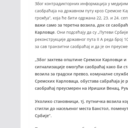
Због контрадикторних информација у медијим
саобраћаја на државном путу кроз Сремске К
грожђа“, која ће бити одржана 22, 23. и 24. с
важи само за теретна возила, док се саобра
Карловце
. Они подсећају да су „Путеви Србиј
реконструкције државног пута II А реда број 
за сав транзитни саобраћај и да је он преусм
„Због захтева општине Сремски Карловци и
сигнализације омогући саобраћај како би 
возила за градски превоз, комуналне службе
Сремских Карловаца, обустава сабраћаја је 
саобраћај преусмерен на Иришки Венац, Рум
Уколико становници, тј. путничка возила к
стигли до насељеног места Банстол, поменута
Србије“.