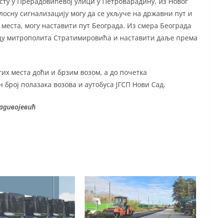
осту у Прерадовићевој улици у Петроварадину, из Новог
лосну сигнализацију могу да се укључе на државни пут и
 места, могу наставити пут Београда. Из смера Београда
ицу митрополита Стратимировића и наставити даље према
их места доћи и брзим возом, а до почетка
 број полазака возова и аутобуса ЈГСП Нови Сад.
адивојевић