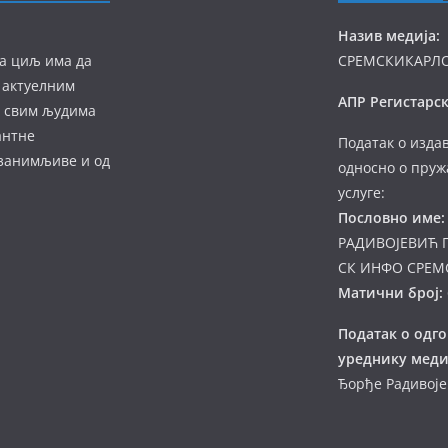
Назив медија:
а циљ има да
СРЕМСКИКАРЛ
 актуелним
АПР Регистарск
а свим људима
антне
Податак о изда
 занимљиве и од
односно о пруж
услуге:
Пословно име:
РАДИВОЈЕВИЋ 
СК ИНФО СРЕМ
Матични број:
Податак о одг
уреднику меди
Ђорђе Радивој