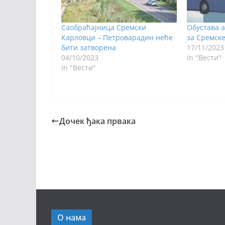
Саобраћајница Сремски
Обустава а
Карловци – Петроварадин неће
за Сремске
бити затворена
17/11/2023
04/10/2023
In "Вести"
In "Вести"
Дочек ђака првака
О нама