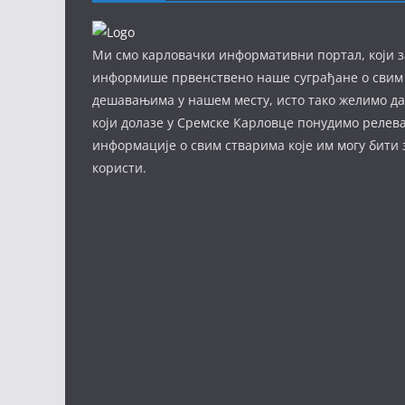
Ми смо карловачки информативни портал, који з
информише првенствено наше суграђане о свим
дешавањима у нашем месту, исто тако желимо д
који долазе у Сремске Карловце понудимо релев
информације о свим стварима које им могу бити
користи.