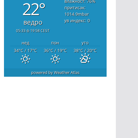
22°
влажност: 76
%
притисак:
1014.9
mbar
ув индекс: 0
ведро
05:33
19:58 CEST
нед
пон
уто
34
°C
/ 17
°C
36
°C
/ 19
°C
38
°C
/ 20
°C
powered by
Weather Atlas