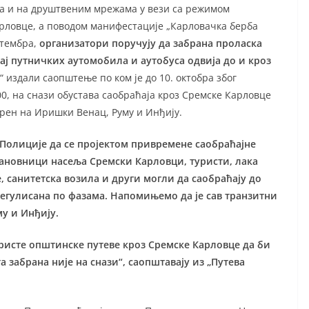
а и на друштвеним мрежама у вези са режимом
арловце, а поводом манифестације „Карловачка берба
ептембра,
организатори поручују да забрана проласка
ћај путничких аутомобила и аутобуса одвија до и кроз
е“ издали саопштење по ком је до 10. октобра због
100, на снази обустава саобраћаја кроз Сремске Карловце
ерен на Иришки Венац, Руму и Инђију.
 Полиције да се пројектом привремене
саобраћајне
становници насеља Сремски
Карловци, туристи, лака
, санитетска возила и
други могли да саобраћају до
регулисана по
фазама. Напомињемо да је сав транзитни
у и Инђију.
ористе општинске путеве кроз Сремске
Карловце да би
 забрана није на снази“, саопштавају из „Путева