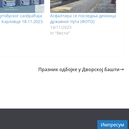
утобуског саобраћаја
Асфалтира се последња деоница
 Карловце 18.11.2023.
државног пута (ФОТО)
14/11/2023
In "Вести"
Празник одбојке у Дворској башти
Импресум