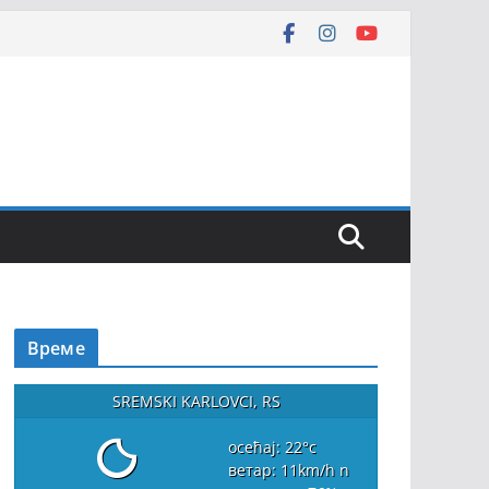
Време
SREMSKI KARLOVCI, RS
осећај: 22
°c
ветар: 11
km/h
n