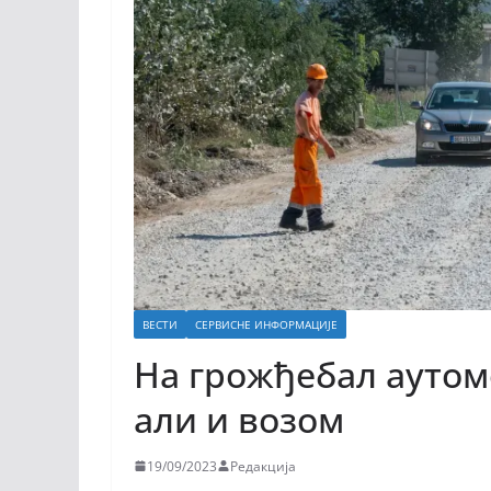
ВЕСТИ
СЕРВИСНЕ ИНФОРМАЦИЈЕ
На грожђебал аутом
али и возом
19/09/2023
Редакција