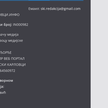
Емаил:
ski.redakcija@gmail.com
ОВЦИ.ИНФО
и број:
IN000982
вачу медија
аоцу медијске
ЂОРЂЕ
ПР ВЕБ ПОРТАЛ
СКИ КАРЛОВЦИ
64560972
оворном
ја:
евић