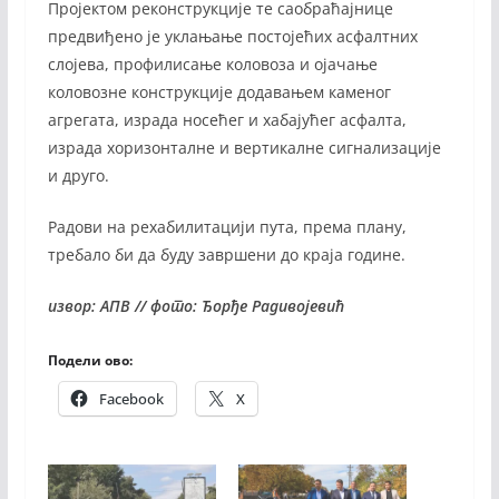
Пројектом реконструкције те саобраћајнице
предвиђено је уклањање постојећих асфалтних
слојева, профилисање коловоза и ојачање
коловозне конструкције додавањем каменог
агрегата, израда носећег и хабајућег асфалта,
израда хоризонталне и вертикалне сигнализације
и друго.
Радови на рехабилитацији пута, према плану,
требало би да буду завршени до краја године.
извор: АПВ // фото: Ђорђе Радивојевић
Подели ово:
Facebook
X