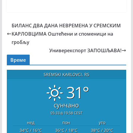
БИЛАНС ДВА ДАНА НЕВРЕМЕНА У СРЕМСКИМ
КАРЛОВЦИМА Оштећени и споменици на
гробљу
Универекспорт ЗАПОШЉАВА!
Време
SREMSKI KARLOVCI, RS
31°
сунчано
05:33
19:58 CEST
нед
пон
уто
34
°C
/ 16
°C
36
°C
/ 18
°C
38
°C
/ 20
°C