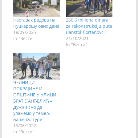
Наставак радова на
260.6 miliona dinara
Пуцкарошу ових дана
za rekonstrukciju puta
18/09/2025
Banstol-Čortanovci
In "Вести"
21/10/2021
In "Вести"
ЧЕЛНИЦИ
ПОКРАЈИНЕ И
ОПШТИНЕ У УЛИЦИ
БРАЋЕ АНЂЕЛИЋ –
Дужни смо да
улажемо у темељ
наше културе
16/06/2022
In "Вести"