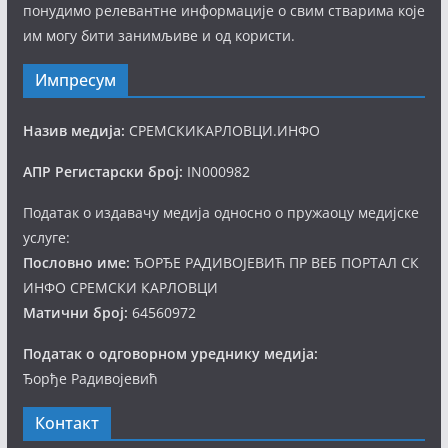
понудимо релевантне информације о свим стварима које
им могу бити занимљиве и од користи.
Импресум
Назив медија:
СРЕМСКИКАРЛОВЦИ.ИНФО
АПР Регистарски број:
IN000982
Податак о издавачу медија односно о пружаоцу медијске
услуге:
Пословно име:
ЂОРЂЕ РАДИВОЈЕВИЋ ПР ВЕБ ПОРТАЛ СК
ИНФО СРЕМСКИ КАРЛОВЦИ
Матични број:
64560972
Податак о одговорном уреднику медија:
Ђорђе Радивојевић
Контакт