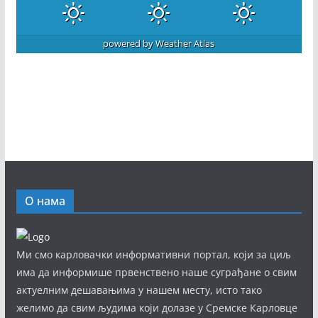
powered by
Weather Atlas
О нама
Ми смо карловачки информативни портал, који за циљ
има да информише првенствено наше суграђане о свим
актуелним дешавањима у нашем месту, исто тако
желимо да свим људима који долазе у Сремске Карловце