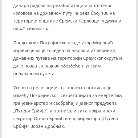
динара радове на рехабилитацији оштећеног
коловоза на државном путу IIа реда број 100 на
територији општине Сремски Карловци, у дужини
од 4,2 километра.
Председник Покрајинске владе Игор Мировић
изјавио је да је то једна од најлошијих деоница
државних путева на територији Сремског округа и
да је новац за радове обезбеђен јунским
ребалансом буџета.
Уговор о релизацији тог пројекта потписан је
између Покрајинског секретаријата за енергетику,
грађевинарство и саобраћај и Јавног предузећа
„Путеви Србије“, а потписали су га покрајински
секретар Огњен Бјелић и в.д. директора „Путева
Србије“ Зоран Дробњак.