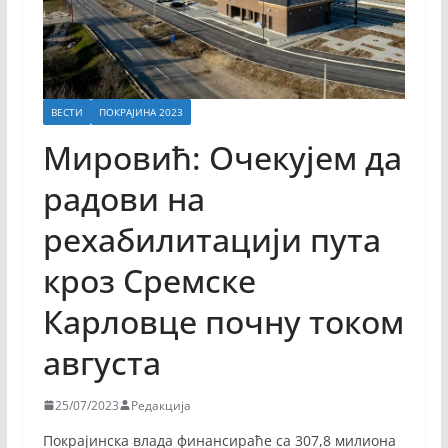
ВЕСТИ
ПОКРАЈИНА 2023
Мировић: Очекујем да
радови на
рехабилитацији пута
кроз Сремске
Карловце почну током
августа
25/07/2023
Редакција
Покрајинска влада финансираће са 307,8 милиона