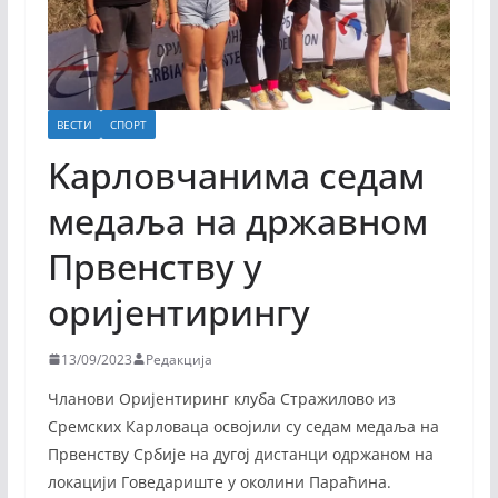
ВЕСТИ
СПОРТ
Kaрловчанима седам
медаља на државном
Првенству у
оријентирингу
13/09/2023
Редакција
Чланови Оријентиринг клуба Стражилово из
Сремских Карловаца освојили су седам медаља на
Првенству Србије на дугој дистанци одржаном на
локацији Говедариште у околини Параћина.