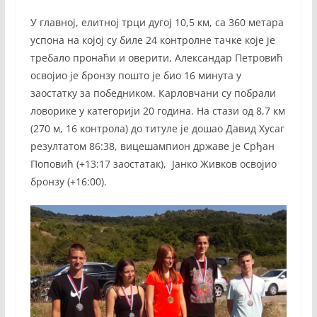
У главној, елитној трци дугој 10,5 км, са 360 метара
успона на којој су биле 24 контролне тачке које је
требало пронаћи и оверити, Александар Петровић
освојио је бронзу пошто је био 16 минута у
заостатку за победником. Карловчани су побрали
ловорике у категорији 20 година. На стази од 8,7 км
(270 м, 16 контрола) до титуле је дошао Давид Хусаг
резултатом 86:38, вицешампион државе је Срђан
Поповић (+13:17 заостатак), Јанко Живков освојио
бронзу (+16:00).