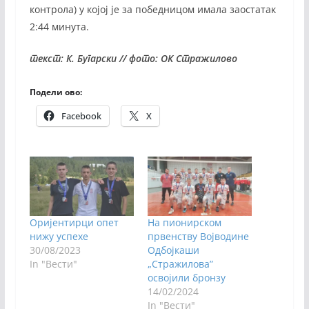
контрола) у којој је за победницом имала заостатак
2:44 минута.
текст: К. Бугарски // фото: ОК Стражилово
Подели ово:
Facebook
X
Оријентирци опет
На пионирском
нижу успехе
првенству Војводине
30/08/2023
Одбојкаши
In "Вести"
„Стражилова”
освојили бронзу
14/02/2024
In "Вести"