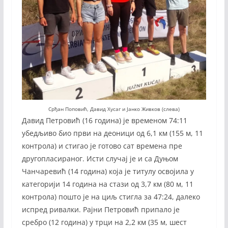
Срђан Поповић, Давид Хусаг и Јанко Живков (слева)
Давид Петровић (16 година) је временом 74:11
убедљиво био први на деоници од 6,1 км (155 м, 11
контрола) и стигао је готово сат времена пре
другопласираног. Исти случај је и са Дуњом
Чанчаревић (14 година) која је титулу освојила у
категорији 14 година на стази од 3,7 км (80 м, 11
контрола) пошто је на циљ стигла за 47:24, далеко
испред ривалки. Рајни Петровић припало је
сребро (12 година) у трци на 2,2 км (35 м, шест