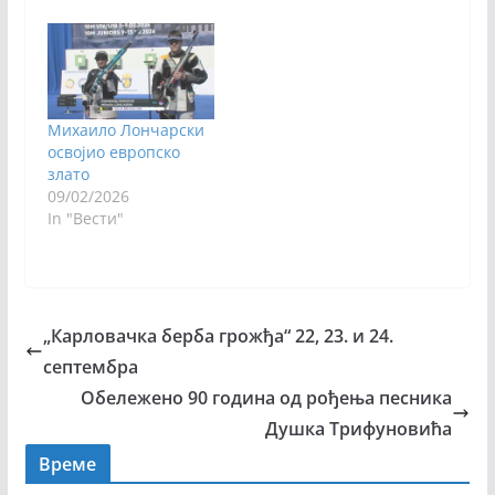
Михаило Лончарски
освојио европско
злато
09/02/2026
In "Вести"
„Карловачка берба грожђа“ 22, 23. и 24.
септембра
Обележено 90 година од рођења песника
Душка Трифуновића
Време