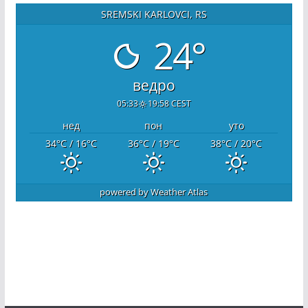
SREMSKI KARLOVCI, RS
24°
ведро
05:33
19:58 CEST
нед
пон
уто
34
°C
/ 16
°C
36
°C
/ 19
°C
38
°C
/ 20
°C
powered by
Weather Atlas