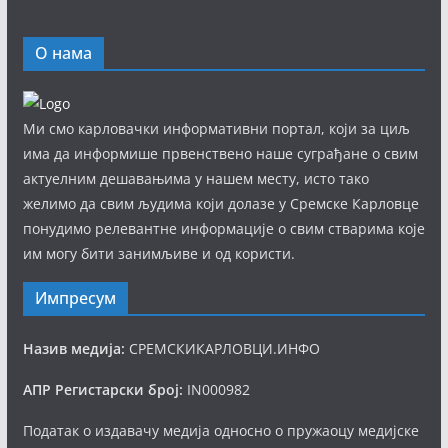
О нама
Ми смо карловачки информативни портал, који за циљ
има да информише првенствено наше суграђане о свим
актуелним дешавањима у нашем месту, исто тако
желимо да свим људима који долазе у Сремске Карловце
понудимо релевантне информације о свим стварима које
им могу бити занимљиве и од користи.
Импресум
Назив медија:
СРЕМСКИКАРЛОВЦИ.ИНФО
АПР Регистарски број:
IN000982
Податак о издавачу медија односно о пружаоцу медијске