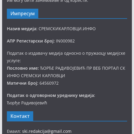
им могу бити занимљиве и од користи.
Импресум
Назив медија:
СРЕМСКИКАРЛОВЦИ.ИНФО
АПР Регистарски број:
IN000982
Податак о издавачу медија односно о пружаоцу медијске
услуге:
Пословно име:
ЂОРЂЕ РАДИВОЈЕВИЋ ПР ВЕБ ПОРТАЛ СК
ИНФО СРЕМСКИ КАРЛОВЦИ
Матични број:
64560972
Податак о одговорном уреднику медија:
Ђорђе Радивојевић
Контакт
Емаил:
ski.redakcija@gmail.com