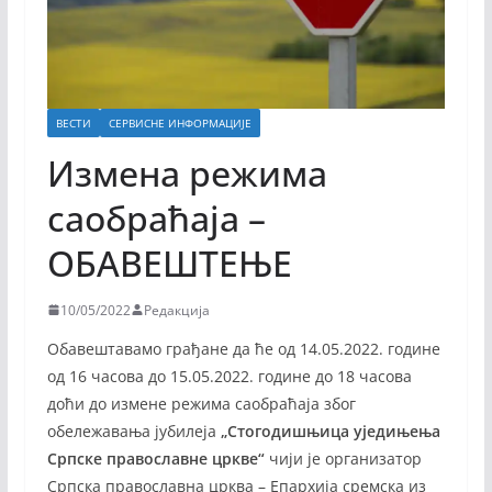
ВЕСТИ
СЕРВИСНЕ ИНФОРМАЦИЈЕ
Измена режима
саобраћаја –
ОБАВЕШТЕЊЕ
10/05/2022
Редакција
Обавештавамо грађане да ће од 14.05.2022. године
од 16 часова до 15.05.2022. године до 18 часова
доћи до измене режима саобраћаја због
обележавања јубилеја
„Стогодишњица уједињења
Српске православне цркве“
чији је организатор
Српска православна црква – Епархија сремска из