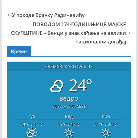
У походе Бранку Радичевићу
ПОВОДОМ 174-ГОДИШЊИЦЕ МАЈСКЕ
СКУПШТИНЕ – Венци у знак сећања на велики
национални догађај
Време
SREMSKI KARLOVCI, RS
24°
ведро
05:32
19:59 CEST
суб
нед
пон
34
°C
/ 18
°C
35
°C
/ 18
°C
37
°C
/ 20
°C