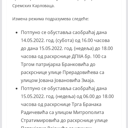
Сремских Карловаца.
Измена режима подразумева следеће:
Потпуно се обуставља саобраћај дана
14.05.2022. год. (субота) од 16.00 часова
до дана 15.05.2022. год. (недеља) до 18.00
часова од раскрснице ДПIIA бр. 100 са
Тргом патријарха Бранковића до
раскрснице улице Прерадовићева са
улицом Јована Јовановића Змаја.
Потпуно се обуставља саобраћај дана
15.05.2022. год. (недеља) од 06.00 до 18.00
часова од раскрснице Трга Бранака
Радичевића са улицом Митрополита
Стратимировића до раскрснице улице