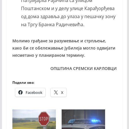
Патријарха Рајачића са улицом
Поштанском и у делу улице Карађорђева
од дома здравља до улаза у пешачку зону
на Тргу Бранка Радичевића.
Молимо грађане за разумевање и стрпљење,
како би се обележавање јубилеја могло одвијати
несметано у планираном термину.
ОПШТИНА СРЕМСКИ КАРЛОВЦИ
Подели ово:
Facebook
X