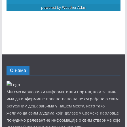
powered by
Weather Atlas
О нама
Ми смо карловачки информативни портал, који за циљ
има да информише првенствено наше суграђане о свим
актуелним дешавањима у нашем месту, исто тако
желимо да свим људима који долазе у Сремске Карловце
понудимо релевантне информације о свим стварима које