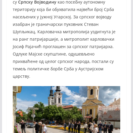
су
Српску Војводину
као посебну аутономну
територију која би обухватила највећи број Срба
насељених у јужној Угарској. За српског војводу
изабран је граничарски пуковник Стеван
Шупљикац. Карловачка митрополија уздигнута је
на ранг патријаршије, а митрополит карловачки
Јосиф Рајачић проглашен за српског патријарха.
Одлуке Мајске скупштине, одушевљено
прихваћене од целог српског народа, постали су
темељ политичке борбе Срба у Аустријском
царству.