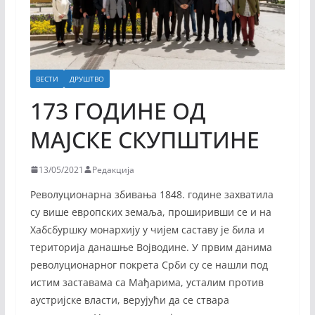
ВЕСТИ
ДРУШТВО
173 ГОДИНE ОД
МАЈСКЕ СКУПШТИНЕ
13/05/2021
Редакција
Револуционарна збивања 1848. године захватила
су више европских земаља, проширивши се и на
Хабсбуршку монархију у чијем саставу је била и
територија данашње Војводине. У првим данима
револуционарног покрета Срби су се нашли под
истим заставама са Мађарима, усталим против
аустријске власти, верујући да се ствара