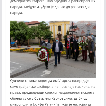
демократска Угарска, као заједница равноправних
народа. Међутим, убрзо је дошло до разлаза два
народа.
Суочени с чињеницом да им Угарска влада даје
само грађанске слободе, а не признаје национална
права, предводници српског националног покрета
обрели су се у Сремским Карловцима, да би од
митрополита Јосифа Рајачића, који је настојао да