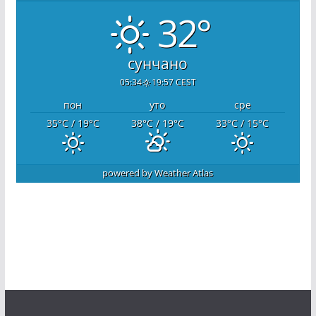
32°
сунчано
05:34
19:57 CEST
пон
уто
сре
35
°C
/ 19
°C
38
°C
/ 19
°C
33
°C
/ 15
°C
powered by
Weather Atlas