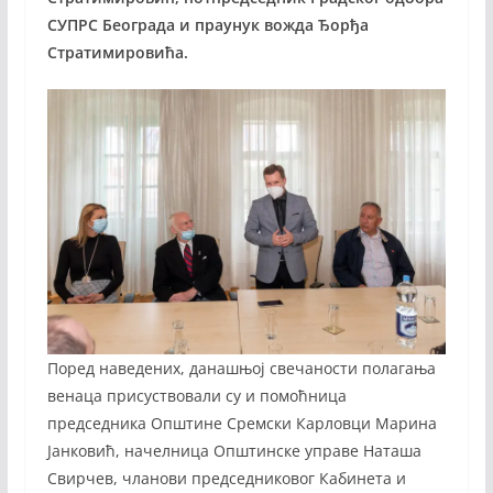
СУПРС Београда и праунук вожда Ђорђа
Стратимировића.
Поред наведених, данашњој свечаности полагања
венаца присуствовали су и помоћница
председника Општине Сремски Карловци Марина
Јанковић, начелница Општинске управе Наташа
Свирчев, чланови председниковог Кабинета и