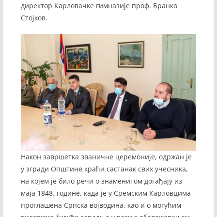
директор Карловачке гимназије проф. Бранко
Стојков.
Након завршетка званичне церемоније, одржан је
у згради Општине краћи састанак свих учесника,
на којем је било речи о знаменитом догађају из
маја 1848. године, када је у Сремским Карловцима
проглашена Српска војводина, као и о могућим