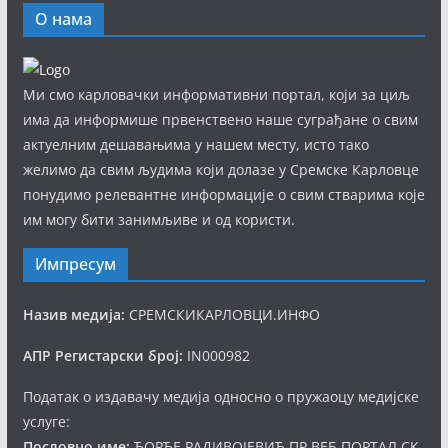
О нама
Ми смо карловачки информативни портал, који за циљ
има да информише првенствено наше суграђане о свим
актуелним дешавањима у нашем месту, исто тако
желимо да свим људима који долазе у Сремске Карловце
понудимо релевантне информације о свим стварима које
им могу бити занимљиве и од користи.
Импресум
Назив медија:
СРЕМСКИКАРЛОВЦИ.ИНФО
АПР Регистарски број:
IN000982
Податак о издавачу медија односно о пружаоцу медијске
услуге:
Пословно име:
ЂОРЂЕ РАДИВОЈЕВИЋ ПР ВЕБ ПОРТАЛ СК