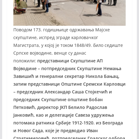
Поводом 173. годишњице одржавања Мајске
скупштине, испред зграде карловачког
Магистрата, у којој је током 1848/49. било седиште
Српске војводине, венце су данас
положили:
представници Скупштине АП
Војводине – потпредседник Скупштине Немања
Завишић и генерални секретар Никола Бањац,
затим представници Општине Сремски Карловци
– председник Александар Саша Стојкечић и
председник Скупштине општине Бобан
Петковић, директор ЈКП Белило Радослав
Јанковић, као и делегације Савеза удружења
потомака ратника Србије 1912-1920. из Београда
и Новог Сада, које је предводио Иван
Стратимировић, потпредседник Градског одбора