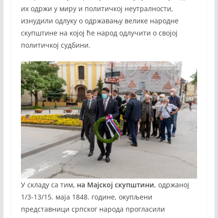
их одржи у миру и политичкој неутралности,
изнудили одлуку о одржавању велике народне
скупштине на којој ће народ одлучити о својој
политичкој судбини.
У складу са тим
, на Мајској скупштини
, одржаној
1/3-13/15. маја 1848. године, окупљени
представници српског народа прогласили