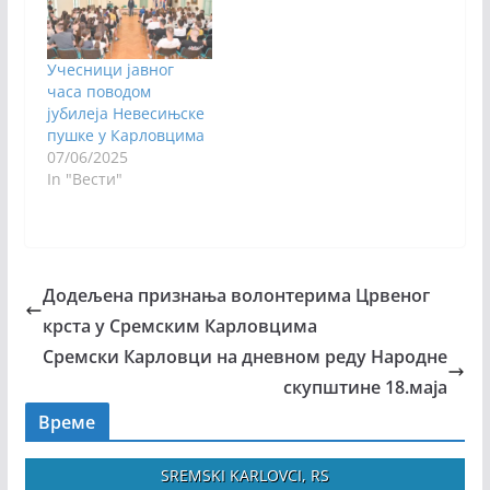
Учесници јавног
часа поводом
јубилеја Невесињске
пушке у Карловцима
07/06/2025
In "Вести"
Додељена признања волонтерима Црвеног
крста у Сремским Карловцима
Сремски Карловци на дневном реду Народне
скупштине 18.маја
Време
SREMSKI KARLOVCI, RS