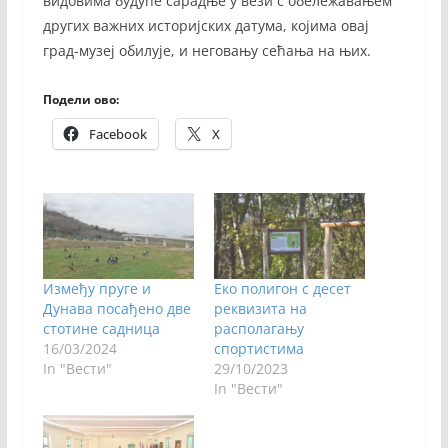
видовима будуће сарадње у вези с обележавањем
других важних историјских датума, којима овај
град-музеј обилује, и неговању сећања на њих.
Подели ово:
Facebook
X
Између пруге и
Еко полигон с десет
Дунава посађено две
реквизита на
стотине садница
располагању
16/03/2024
спортистима
In "Вести"
29/10/2023
In "Вести"