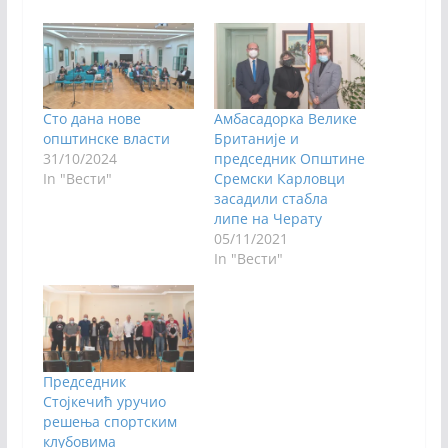
Сто дана нове
Амбасадорка Велике
општинске власти
Британије и
31/10/2024
председник Општине
In "Вести"
Сремски Карловци
засадили стабла
липе на Черату
05/11/2021
In "Вести"
Председник
Стојкечић уручио
решења спортским
клубовима