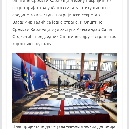
општине Сремски Карловци између Покрајинског
секретаријата за урбанизам и заштиту животне
средине који заступа покрајински секретар
Владимир Галић са једне стране, и Општине
Сремски Карловци који заступа Александар Саша
Стојкечић, председник Општине с друге стране као
корисник средстава.
Циљ пројекта је да се уклањањем дивљих депонија