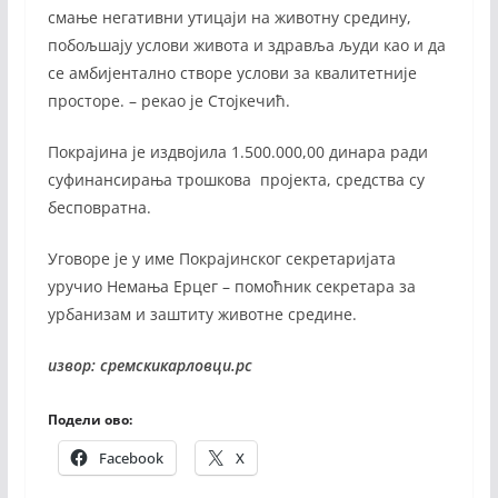
смање негативни утицаји на животну средину,
побољшају услови живота и здравља људи као и да
се амбијентално створе услови за квалитетније
просторе. – рекао је Стојкечић.
Покрајина је издвојила 1.500.000,00 динара ради
суфинансирања трошкова пројекта, средства су
бесповратна.
Уговоре је у име Покрајинског секретаријата
уручио Немања Ерцег – помоћник секретара за
урбанизам и заштиту животне средине.
извор: сремскикарловци.рс
Подели ово:
Facebook
X