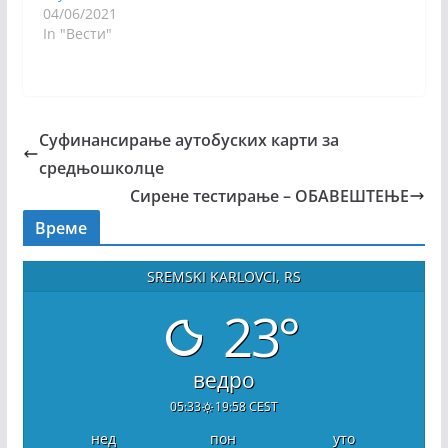
04/06/2021
In "Вести"
Суфинансирање аутобуских карти за
средњошколце
Сирене тестирање – ОБАВЕШТЕЊЕ
Време
SREMSKI KARLOVCI, RS
23°
ведро
05:33
19:58 CEST
нед
пон
уто