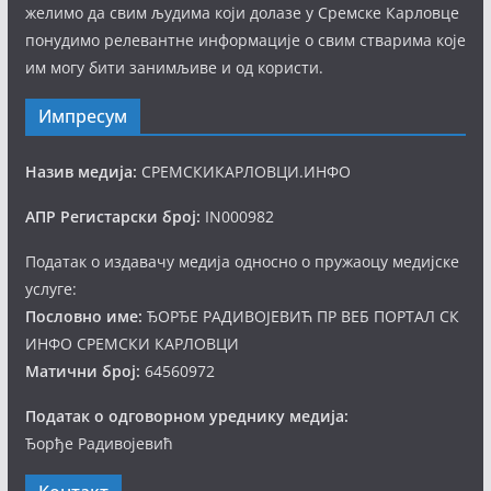
желимо да свим људима који долазе у Сремске Карловце
понудимо релевантне информације о свим стварима које
им могу бити занимљиве и од користи.
Импресум
Назив медија:
СРЕМСКИКАРЛОВЦИ.ИНФО
АПР Регистарски број:
IN000982
Податак о издавачу медија односно о пружаоцу медијске
услуге:
Пословно име:
ЂОРЂЕ РАДИВОЈЕВИЋ ПР ВЕБ ПОРТАЛ СК
ИНФО СРЕМСКИ КАРЛОВЦИ
Матични број:
64560972
Податак о одговорном уреднику медија:
Ђорђе Радивојевић