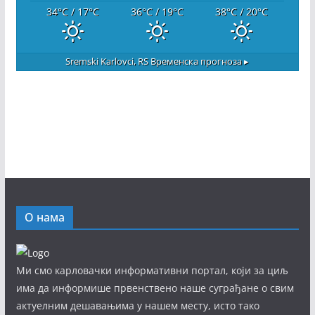
34
°C
/ 17
°C
36
°C
/ 19
°C
38
°C
/ 20
°C
Sremski Karlovci, RS
Временска прогноза ▸
О нама
Ми смо карловачки информативни портал, који за циљ
има да информише првенствено наше суграђане о свим
актуелним дешавањима у нашем месту, исто тако