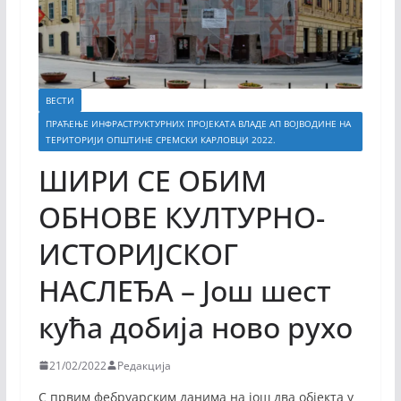
ВЕСТИ
ПРАЋЕЊЕ ИНФРАСТРУКТУРНИХ ПРОЈЕКАТА ВЛАДЕ АП ВОЈВОДИНЕ НА
ТЕРИТОРИЈИ ОПШТИНЕ СРЕМСКИ КАРЛОВЦИ 2022.
ШИРИ СЕ ОБИМ
ОБНОВЕ КУЛТУРНО-
ИСТОРИЈСКОГ
НАСЛЕЂА – Још шест
кућа добија ново рухо
21/02/2022
Редакција
С првим фебруарским данима на још два објекта у