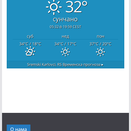
32°
сунчано
05:32
19:59 CEST
суб
нед
пон
34
°C
/ 18
°C
34
°C
/ 17
°C
37
°C
/ 20
°C
Sremski Karlovci, RS
Временска прогноза ▸
О нама