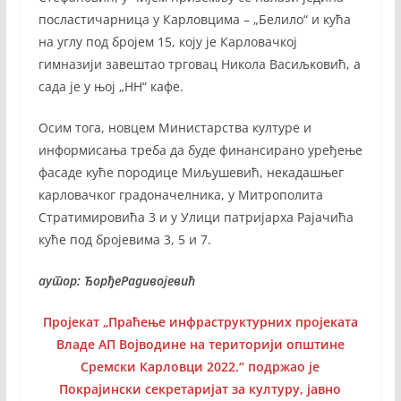
посластичарница у Карловцима – „Белило“ и кућа
на углу под бројем 15, коју је Карловачкој
гимназији завештао трговац Никола Васиљковић, а
сада је у њој „НН“ кафе.
Осим тога, новцем Министарства културе и
информисања треба да буде финансирано уређење
фасаде куће породице Миљушевић, некадашњег
карловачког градоначелника, у Митрополита
Стратимировића 3 и у Улици патријарха Рајачића
куће под бројевима 3, 5 и 7.
аутор: ЂорђеРадивојевић
Пројекат „Праћење инфраструктурних пројеката
Владе АП Војводине на територији општине
Сремски Карловци 2022.“ подржао је
Покрајински секретаријат за културу, јавно