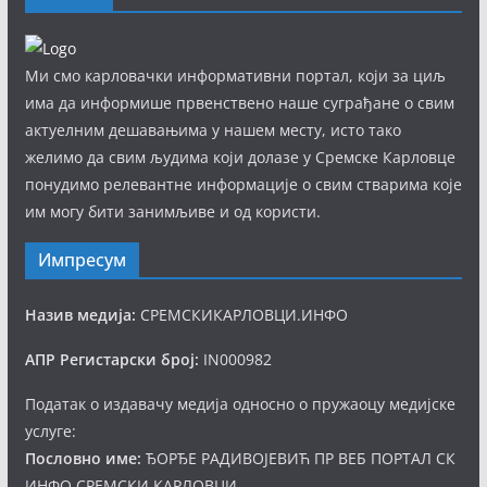
Ми смо карловачки информативни портал, који за циљ
има да информише првенствено наше суграђане о свим
актуелним дешавањима у нашем месту, исто тако
желимо да свим људима који долазе у Сремске Карловце
понудимо релевантне информације о свим стварима које
им могу бити занимљиве и од користи.
Импресум
Назив медија:
СРЕМСКИКАРЛОВЦИ.ИНФО
АПР Регистарски број:
IN000982
Податак о издавачу медија односно о пружаоцу медијске
услуге:
Пословно име:
ЂОРЂЕ РАДИВОЈЕВИЋ ПР ВЕБ ПОРТАЛ СК
ИНФО СРЕМСКИ КАРЛОВЦИ