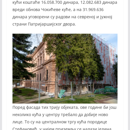
кући коштаће 16.058.700 динара, 12.082.683 динара
вреди обнова Чокићеве куће, а на 31.969.636
динара уговорени су радови на севреној и јужној
страни Патријаршијског двора.
Поред фасада тих трију објеката, ове године би још
неколико кућа у центру требало да добије ново
лице. То су на централном тргу кућа породице
Стефановић, у чијем приземљу се налази једина