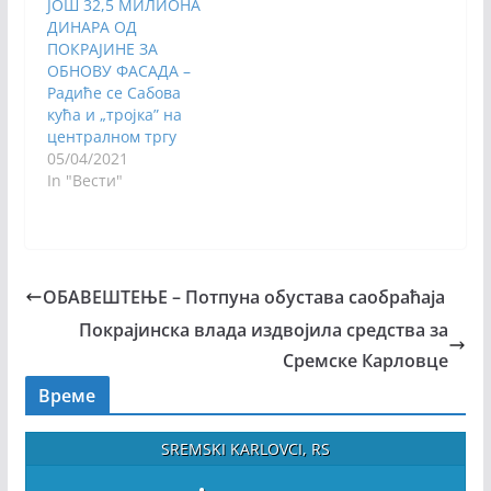
ЈОШ 32,5 МИЛИОНА
ДИНАРА ОД
ПОКРАЈИНЕ ЗА
ОБНОВУ ФАСАДА –
Радиће се Сабова
кућа и „тројка” на
централном тргу
05/04/2021
In "Вести"
ОБАВЕШТЕЊЕ – Потпуна обустава саобраћаја
Покрајинска влада издвојила средства за
Сремске Карловце
Време
SREMSKI KARLOVCI, RS