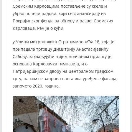
Сремским Карловцима постављене су скеле и
убрзо почели радови, који се финансирају из
Покрајинског фонда за обнову и развој Сремских
Карловаца. Реч је о кући
у Улици митрополита Стратимировића 18, која је
припадала трговцу Димитрију Анастасијевићу
Сабову, захваљујући чијем новчаном прилогу је
основана Карловачка гимназија, и о
Патријаршијском двору на централном градском
тргу, на ком се заправо наставља уређење фасада,
започето 2020. године.