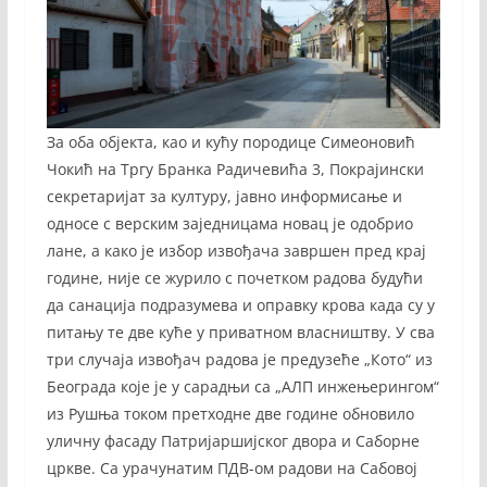
За оба објекта, као и кућу породице Симеоновић
Чокић на Тргу Бранка Радичевића 3, Покрајински
секретаријат за културу, јавно информисање и
односе с верским заједницама новац је одобрио
лане, а како је избор извођача завршен пред крај
године, није се журило с почетком радова будући
да санација подразумева и оправку крова када су у
питању те две куће у приватном власништву. У сва
три случаја извођач радова је предузеће „Кото“ из
Београда које је у сарадњи са „АЛП инжењерингом“
из Рушња током претходне две године обновило
уличну фасаду Патријаршијског двора и Саборне
цркве. Са урачунатим ПДВ-ом радови на Сабовој