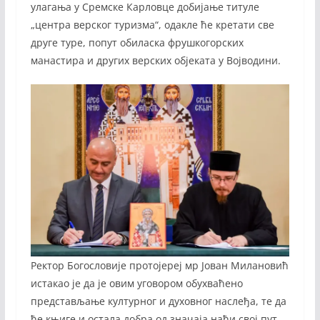
улагања у Сремске Карловце добијање титуле
„центра верског туризма“, одакле ће кретати све
друге туре, попут обиласка фрушкогорских
манастира и других верских објеката у Војводини.
Ректор Богословије протојереј мр Јован Милановић
истакао је да је овим уговором обухваћено
представљање културног и духовног наслеђа, те да
ће књиге и остала добра од значаја наћи свој пут