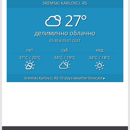
SREMSKI KARLOVCI, RS
27°
делимично облачно
05:30
20:01 CEST
пет
суб
нед
37
°C
/ 20
°C
34
°C
/ 19
°C
34
°C
/ 18
°C
Sremski Karlovci, RS
10 days weather forecast ▸