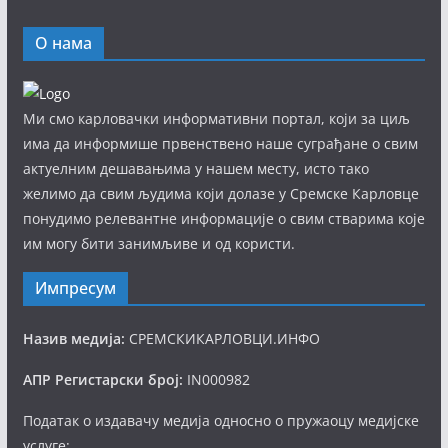
О нама
Ми смо карловачки информативни портал, који за циљ
има да информише првенствено наше суграђане о свим
актуелним дешавањима у нашем месту, исто тако
желимо да свим људима који долазе у Сремске Карловце
понудимо релевантне информације о свим стварима које
им могу бити занимљиве и од користи.
Импресум
Назив медија:
СРЕМСКИКАРЛОВЦИ.ИНФО
АПР Регистарски број:
IN000982
Податак о издавачу медија односно о пружаоцу медијске
услуге: