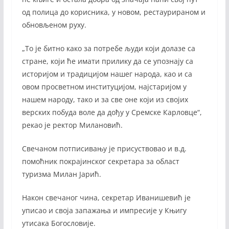
од полица до корисника, у новом, рестаурираном и
обновљеном руху.
„То је битно како за потребе људи који долазе са
стране, који ће имати прилику да се упознају са
историјом и традицијом нашег народа, као и са
овом просветном институцијом, најстаријом у
нашем народу, тако и за све оне који из својих
верских побуда воле да дођу у Сремске Карловце“,
рекао је ректор Милановић.
Свечаном потписивању је присуствовао и в.д.
помоћник покрајинског секретара за област
туризма Милан Јарић.
Након свечаног чина, секретар Иванишевић је
уписао и своја запажања и импресије у Књигу
утисака Богословије.