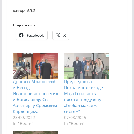
извор: АПВ
Подели ово:
Facebook
X
Драгана Милошевић
Председница
и Ненад
Покрајинске владе
Иванишевић посетил
Маја Гојковић у
и Богословију Св.
посети предузећу
Арсенија у Сремским
„Глобал максима
Карловцима
систем“
23/09/2022
07/03/2025
In "Вести"
In "Вести"