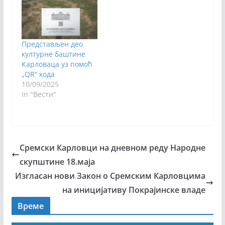
Представљен део
културне баштине
Карловаца уз помоћ
„QR“ кода
10/09/2025
In "Вести"
Сремски Карловци на дневном реду Народне
скупштине 18.маја
Изгласан нови Закон о Сремским Карловцима
на иницијативу Покрајинске владе
Време