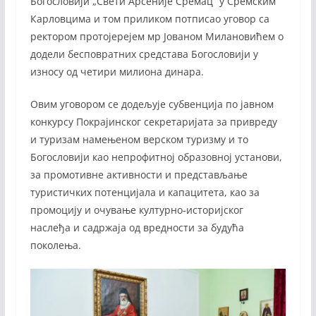
Богословији „Свети Арсеније Сремац“ у Сремским
Карловцима и том приликом потписао уговор са
ректором протојерејем мр Јованом Милановићем о
додели бесповратних средстава Богословији у
износу од четири милиона динара.
Овим уговором се додељује субвенција по јавном
конкурсу Покрајинског секретаријата за привреду
и туризам намењеном верском туризму и то
Богословији као непрофитној образовној установи,
за промотивне активности и представљање
туристичких потенцијала и капацитета, као за
промоцију и очување културно-историјског
наслеђа и садржаја од вредности за будућа
поколења.