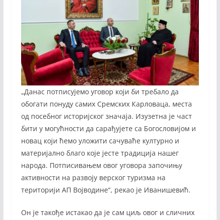
„Данас потписујемо уговор који би требало да
обогати понуду самих Сремских Карловаца, места
од посебног историјског значаја. Изузетна је част
бити у могућности да сарађујете са Богословијом и
новац који ћемо уложити сачуваће културно и
материјално благо које јесте традиција нашег
народа. Потписивањем овог уговора започињу
активности на развоју верског туризма на
територији АП Војводине“, рекао је Иванишевић.
Он је такође истакао да је сам циљ овог и сличних