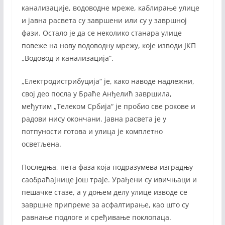
канализације, водоводне мреже, каблирање улице
и јавна расвета су завршени или су у завршној
фази. Остало је да се неколико станара улице
повеже на нову водоводну мрежу, које изводи ЈКП
„Водовод и канализација“.
„Електродистрибуција“ је, како наводе надлежни,
свој део посла у Браће Анђелић завршила,
међутим „Телеком Србија“ је пробио све рокове и
радови нису окончани. Јавна расвета је у
потпуности готова и улица је комплетно
осветљена.
Последња, пета фаза која подразумева изградњу
саобраћајнице још траје. Урађени су ивичњаци и
пешачке стазе, а у доњем делу улице изводе се
завршне припреме за асфалтирање, као што су
равнање подлоге и сређивање поклопаца.