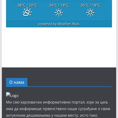
38
°C
/ 20
°C
34
°C
/ 18
°C
35
°C
/ 18
°C
powered by
Weather Atlas
О нама
Ми смо карловачки информативни портал, који за циљ
има да информише првенствено наше суграђане о свим
актуелним дешавањима у нашем месту, исто тако