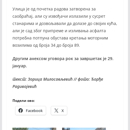
Улица је од почетка радова затворена за
саобраћај, али су извођачи излазили у сусрет
станарима и дозвољавали да долазе до својих кућа,
али је сад због припреме и изливања асфалта
потребна потпуна обустава кретања моторним
возилима од броја 34 до броја 89.
Другим анексом уговора рок за завршетак је 29.
јануар.
текст: Зорица Милосављевић // фото: Ђорђе
Радивојевић
Подели ово:
Facebook
X