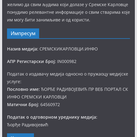
желимо да свим људима који долазе у Сремске Карловце
понудимо релевантне информације о свим стварима које
им могу бити занимљиве и од користи.
Импресум
Назив медија:
СРЕМСКИКАРЛОВЦИ.ИНФО
АПР Регистарски број:
IN000982
Податак о издавачу медија односно о пружаоцу медијске
услуге:
Пословно име:
ЂОРЂЕ РАДИВОЈЕВИЋ ПР ВЕБ ПОРТАЛ СК
ИНФО СРЕМСКИ КАРЛОВЦИ
Матични број:
64560972
Податак о одговорном уреднику медија:
Ђорђе Радивојевић