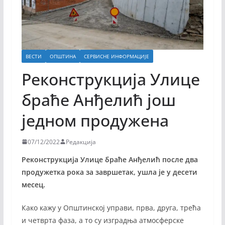
ВЕСТИ
ОПШТИНА
СЕРВИСНЕ ИНФОРМАЦИЈЕ
Реконструкција Улице
браће Анђелић још
једном продужена
07/12/2022
Редакција
Реконструкција Улице браће Анђелић после два
продужетка рока за завршетак, ушла је у десети
месец.
Како кажу у Општинској управи, прва, друга, трећа
и четврта фаза, а то су изградња атмосферске