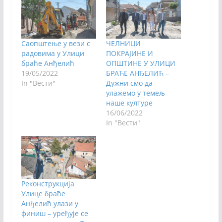
Саопштење у вези с
ЧЕЛНИЦИ
радовима у Улици
ПОКРАЈИНЕ И
браће Анђелић
ОПШТИНЕ У УЛИЦИ
19/05/2022
БРАЋЕ АНЂЕЛИЋ –
In "Вести"
Дужни смо да
улажемо у темељ
наше културе
16/06/2022
In "Вести"
Реконструкција
Улице браће
Анђелић улази у
финиш – уређује се