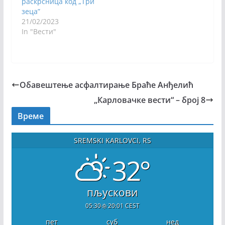
раскрсница код „Три
зеца”
21/02/2023
In "Вести"
Обавештење асфалтирање Браће Анђелић
„Карловачке вести“ – број 8
Време
SREMSKI KARLOVCI, RS
32°
пљускови
05:30
20:01 CEST
пет
суб
нед