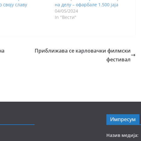
 своју славу
на делу – офарбале 1.500 јаја
04/05/2024
In "Вести"
на
Приближава се карловачки филмски
фестивал
Импресум
Назив медија: