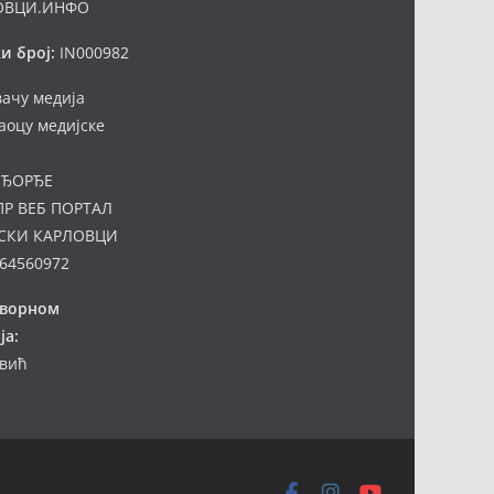
ОВЦИ.ИНФО
и број:
IN000982
вачу медија
аоцу медијске
ЂОРЂЕ
ПР ВЕБ ПОРТАЛ
СКИ КАРЛОВЦИ
64560972
оворном
ја:
евић