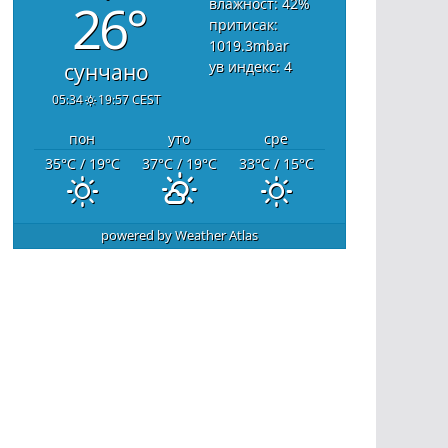
26°
влажност: 42
%
притисак:
1019.3
mbar
ув индекс: 4
сунчано
05:34
19:57 CEST
пон
уто
сре
35
°C
/ 19
°C
37
°C
/ 19
°C
33
°C
/ 15
°C
powered by
Weather Atlas