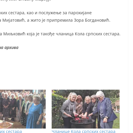
ких сестара, као и послужење за парохијане
ра Мијатовић, а жито је припремила Зора Богдановић.
ца Миљковић која је такође чланица Кола српских сестара.
а архива
их сестара
Чланице Кола српских сестара