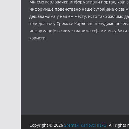
Ми смо карловачки информативни портал, који з
информише првенствено наше суграђане о свим
дешавањима у нашем месту, исто тако желимо д
који долазе у Сремске Карловце понудимо релев
информације о свим стварима које им могу бити
користи.
Copyright © 2026
Sremski Karlovci INFO
. All rights