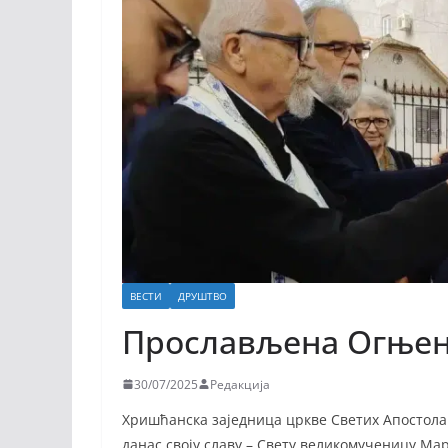
ВЕСТИ
ДРУШТВО
Прослављена Огњен
30/07/2025
Редакција
Хришћанска заједница цркве Светих Апостола
данас своју славу – Свету великомученицу М