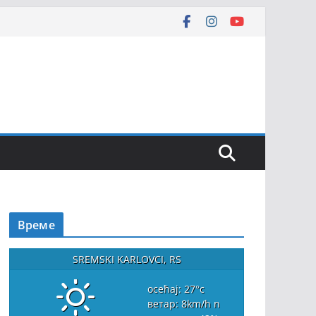
Време
SREMSKI KARLOVCI, RS
осећај: 27
°c
ветар: 8
km/h
n