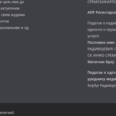
а циљ има да
СРЕМСКИКАРЛ
 актуелним
АПР Регистарск
а свим људима
антне
Податак о изда
 занимљиве и од
односно о пруж
услуге:
Пословно име:
РАДИВОЈЕВИЋ 
СК ИНФО СРЕМ
Матични број:
Податак о одг
уреднику меди
Ђорђе Радивој
 reserved.