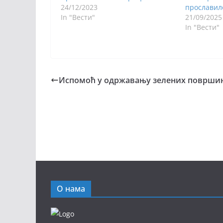
24/12/2023
прославило
In "Вести"
21/09/2025
In "Вести"
Испомоћ у одржавању зелених површи
О нама