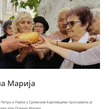
а Марија
 Петра и Павла у Сремским Карловцима прославила је
арину или Огњену Марију.