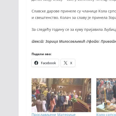
Славске дарове принеле су чланице Кола српс
и свештенство. Колач за славу је принела Зо
За следећу годину се за куму пријавила Љуби
текст: Зорица Милосављевић //фото: Приватн
Подели ово:
Facebook
X
Прослављене Материце
Коло српск