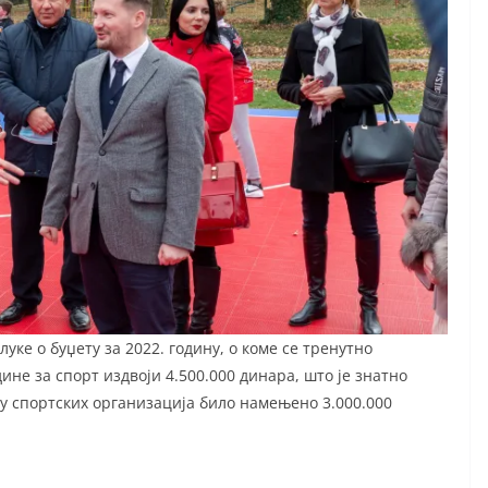
ке о буџету за 2022. годину, о коме се тренутно
ине за спорт издвоји 4.500.000 динара, што је знатно
аду спортских организација било намењено 3.000.000