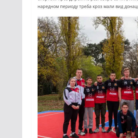
наредном периоду треба кроз мали вид донац