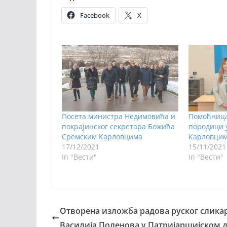
Facebook
X
Посета министра Недимовића и
Помоћница
покрајинског секретара Божића
породици 
Сремским Карловцима
Карловци
17/12/2021
15/11/2021
In "Вести"
In "Вести"
Отворена изложба радова руског слика
Василија Поленова у Патријаршијском 