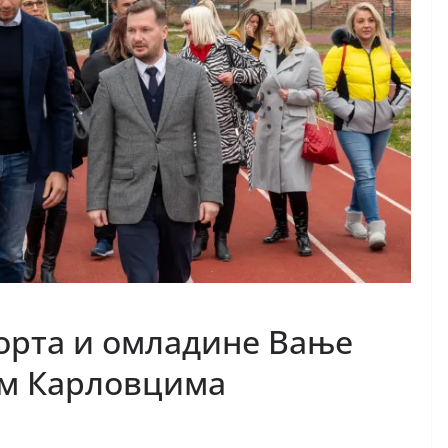
орта и омладине Вање
м Карловцима