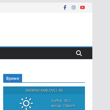
Време
SREMSKI KARLOVCI, RS
осећај: 36
°c
ветар: 13
km/h