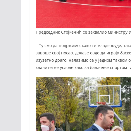
Председник Стојкечић се захвалио министру У
– Ту смо да подржимо, како те младе људе, та
заврше свој посао, долазе овде да играју баск
изузетно драго, налазимо се у једном таквом 
квалитетне услове како за бављење спортом т