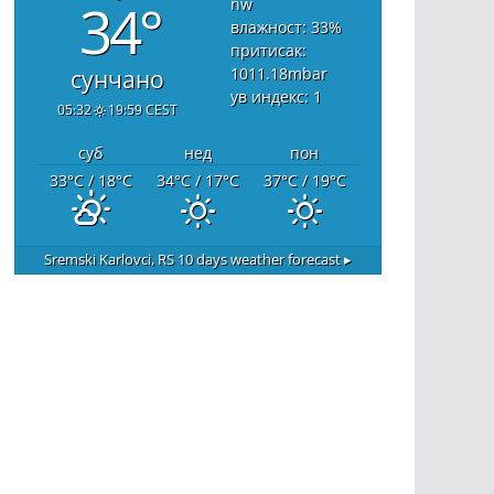
34°
nw
влажност: 33
%
притисак:
1011.18
mbar
сунчано
ув индекс: 1
05:32
19:59 CEST
суб
нед
пон
33
°C
/ 18
°C
34
°C
/ 17
°C
37
°C
/ 19
°C
Sremski Karlovci, RS
10 days weather forecast ▸