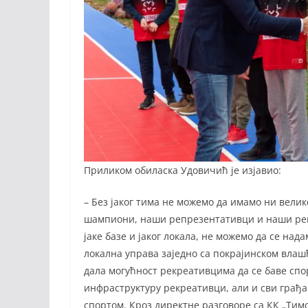
Приликом обиласка Удовичић је изјавио:
– Без јаког тима не можемо да имамо ни велике
шампиони, наши репрезентативци и наши реп
јаке базе и јаког локала, не можемо да се над
локална управа заједно са покрајинском влаш
дала могућност рекреативцима да се баве спо
инфраструктуру рекреативци, али и сви грађа
спортом. Кроз директне разговоре са КК „Тим