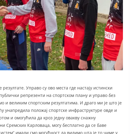
 резултате. Управо су ово места где настају истински
ублички репрезенти на спортском плану и управо без
амо и великим спортским резултатима. И драго ми је што је
ћу унапредила положај спортске инфраструктуре овде и
ртом и омогућила да кроз једну овакву снажну
ни Сремских Карловаца, могу бесплатно да се баве
систем“ имали смо могућност да видимо шта је то чиме у