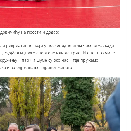
довичићу на посети и додао:
ко и рекреативце, који у послеподневним часовима, када
ет, фудбал и друге спортове или да трче. И оно што ми је
окружењу – парк и шуме су око нас – где пружамо
ако и за одржавање здравог живота.