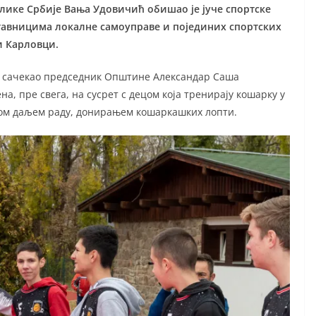
лике Србије Вања Удовичић обишао је јуче спортске
дставницима локалне самоуправе и појединих спортских
и Карловци.
је сачекао председник Општине Александар Саша
а, пре свега, на сусрет с децом која тренирају кошарку у
вом даљем раду, донирањем кошаркашких лопти.