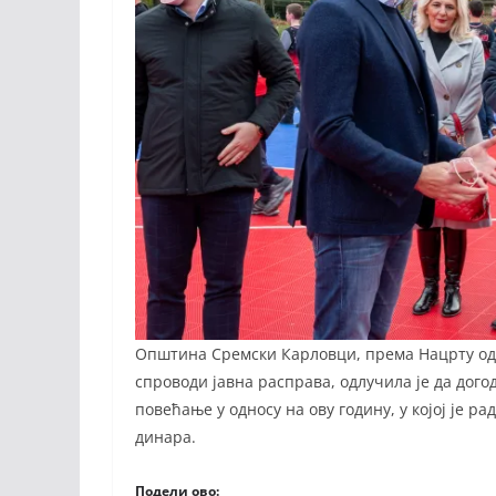
Општина Сремски Карловци, према Нацрту одлу
спроводи јавна расправа, одлучила је да догод
повећање у односу на ову годину, у којој је р
динара.
Подели ово: