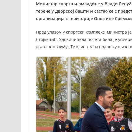
Министар спорта и омладине у Влади Репуб
терене у Дворској башти и састао се с пре
организација с територије Општине Сремск
Пред улазом у спортски комплекс, министра 
Стојкечић. Удовичићева посета била је усмерен
локалном клубу „Тимсистем“ и подршку њихо