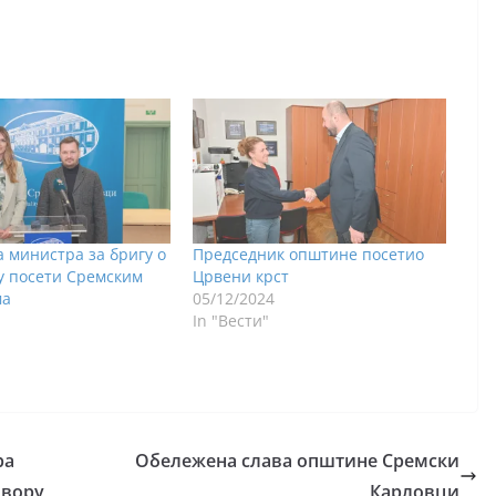
 министра за бригу о
Председник општине посетио
у посети Сремским
Црвени крст
ма
05/12/2024
In "Вести"
ра
Обележена слава општине Сремски
двору
Карловци