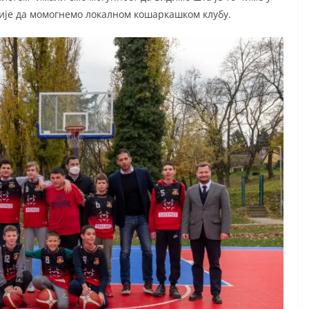
ије да момогнемо локалном кошаркашком клубу.