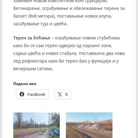
замењен новом комплетном конструкцијом,
бетонирање, ограђивање и обележавање терена за
баскет (8х8 метара), постављање нових клупа,
засађивање туја и цвећа.
Терен за боћање
– ограђивање новим стубићима
како би се сам терен одвојио од паркинг зоне,
садња цвећа и нових стабала, постављена два нова
лед рефлектора како би терен био у функцији и у
вечерњим сатима.
Подели ово:
Facebook
X