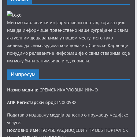
Ми смо карловачки информативни портал, који за циљ
има да информише првенствено наше суграђане о свим
актуелним дешавањима у нашем месту, исто тако
желимо да свим људима који долазе у Сремске Карловце
понудимо релевантне информације о свим стварима које
им могу бити занимљиве и од користи.
Импресум
Назив медија:
СРЕМСКИКАРЛОВЦИ.ИНФО
АПР Регистарски број:
IN000982
Податак о издавачу медија односно о пружаоцу медијске
услуге:
Пословно име:
ЂОРЂЕ РАДИВОЈЕВИЋ ПР ВЕБ ПОРТАЛ СК