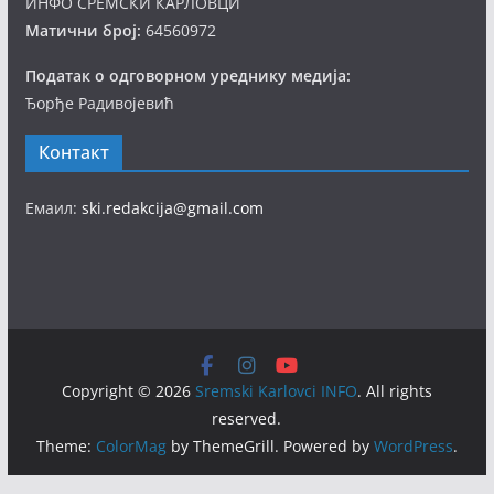
ИНФО СРЕМСКИ КАРЛОВЦИ
Матични број:
64560972
Податак о одговорном уреднику медија:
Ђорђе Радивојевић
Контакт
Емаил:
ski.redakcija@gmail.com
Copyright © 2026
Sremski Karlovci INFO
. All rights
reserved.
Theme:
ColorMag
by ThemeGrill. Powered by
WordPress
.