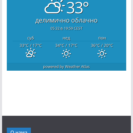
33°
делимично облачно
05:32
19:59 CEST
суб
нед
пон
33
°C
/ 17
°C
34
°C
/ 17
°C
36
°C
/ 20
°C
powered by
Weather Atlas
О нама