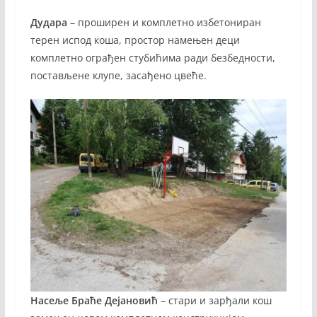
Дудара
– проширен и комплетно избетониран
терен испод коша, простор намењен деци
комплетно ограђен стубићима ради безбедности,
постављене клупе, засађено цвеће.
Насеље Браће Дејановић
– стари и зарђали кош