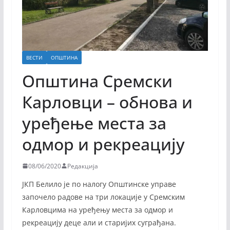
ВЕСТИ
ОПШТИНА
Општина Сремски
Карловци – обнова и
уређење места за
одмор и рекреацију
08/06/2020
Редакција
ЈКП Белило је по налогу Општинске управе
започело радове на три локације у Сремским
Карловцима на уређењу места за одмор и
рекреацију деце али и старијих суграђана.