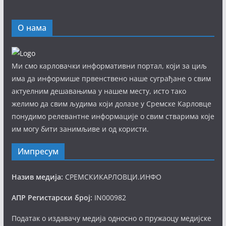
О нама
Ми смо карловачки информативни портал, који за циљ
има да информише првенствено наше суграђане о свим
актуелним дешавањима у нашем месту, исто тако
желимо да свим људима који долазе у Сремске Карловце
понудимо релевантне информације о свим стварима које
им могу бити занимљиве и од користи.
Импресум
Назив медија:
СРЕМСКИКАРЛОВЦИ.ИНФО
АПР Регистарски број:
IN000982
Податак о издавачу медија односно о пружаоцу медијске