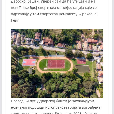
Дворској башти. Уверен сам да ће утицати и на
повећање број спортских манифестација које се
одржавају у том спортском комплексу – рекао је
Гнип.
Последњи пут у Дворској башти је захваљујући
новчаној подршци истог секретаријата изграђена
теретана на отвореном. Било је то 2021. Годину