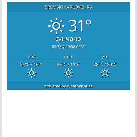
SREMSKI KARLOVCI, RS
31°
сунчано
05:33
19:58 CEST
нед
пон
уто
34
°C
/ 16
°C
36
°C
/ 19
°C
38
°C
/ 20
°C
powered by
Weather Atlas