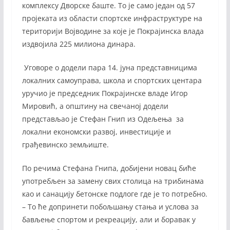
комплексу Дворске баште. То је само један од 57
пројеката из области спортске инфраструктуре на
територији Војводине за које је Покрајинска влада
издвојила 225 милиона динара.
Уговоре о додели пара 14. јуна представницима
локалних самоуправа, школа и спортских центара
уручио је председник Покрајинске владе Игор
Мировић, а општину на свечаној додели
представљао је Стефан Гнип из Одељења за
локални економски развој, инвестиције и
грађевинско земљиште.
По речима Стефана Гнипа, добијени новац биће
употребљен за замену свих столица на трибинама
као и санацију бетонске подлоге где је то потребно.
– То ће допринети побољшању стања и услова за
бављење спортом и рекреацију, али и боравак у