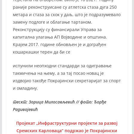
раније реконструисане су атлетска стаза дуга 250
метара и стаза за скок у даљ, што је подразумевало
замену подлоге и облагање тартаном.
Реконструкцију су финансирали Управа за
капитална улагања АП Војводине и општина.
Крајем 2017. године обновљен је и дограђен
кошаркашки терен да би се
испунили неопходни стандарди за одигравање
такмичења на њему, а за тај посао новац је
издвојио такође Покрајински секретаријат за спорт
и омладину.
тескт: Зорица Милосављевић // фото: Ђорђе
Радивојевић
Пројекат „Инфраструктурни пројекти за развој
Сремских Карловаца“ подржао је Покрајински