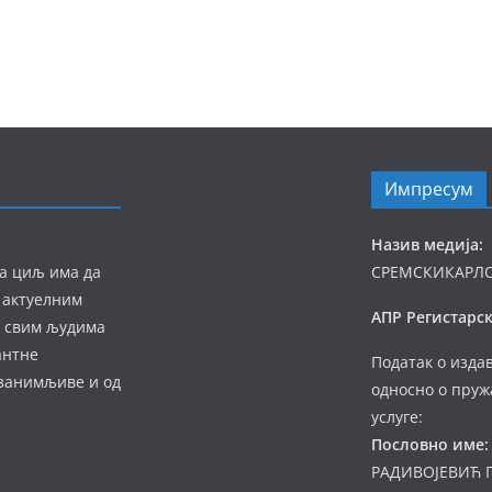
Импресум
Назив медија:
а циљ има да
СРЕМСКИКАРЛ
 актуелним
АПР Регистарск
а свим људима
антне
Податак о изда
 занимљиве и од
односно о пруж
услуге:
Пословно име:
РАДИВОЈЕВИЋ 