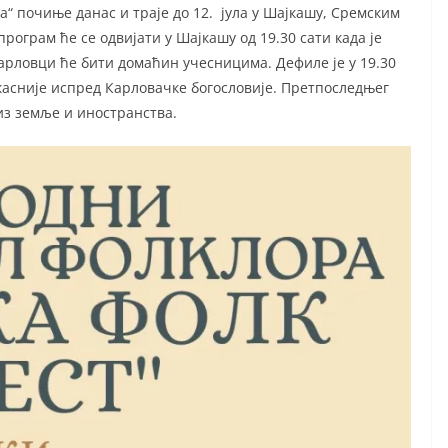
 почиње данас и траје до 12. јула у Шајкашу, Сремским
ограм ће се одвијати у Шајкашу од 19.30 сати када је
Карловци ће бити домаћин учесницима. Дефиле је у 19.30
касније испред Карловачке богословије. Претпоследњег
 из земље и иностранства.