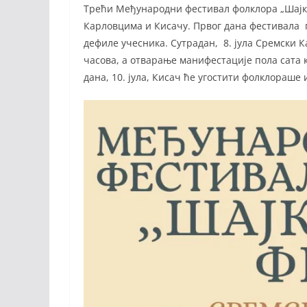
Трећи Међународни фестивал фолклора „Шајка“
Карловцима и Кисачу. Првог дана фестивала пр
дефиле учесника. Сутрадан, 8. јула Сремски 
часова, а отварање манифестације пола сата 
дана, 10. јула, Кисач ће угостити фолклораше