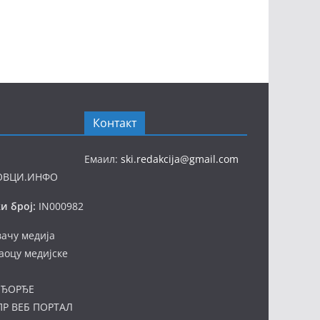
Контакт
Емаил:
ski.redakcija@gmail.com
ОВЦИ.ИНФО
и број:
IN000982
вачу медија
аоцу медијске
ЂОРЂЕ
ПР ВЕБ ПОРТАЛ