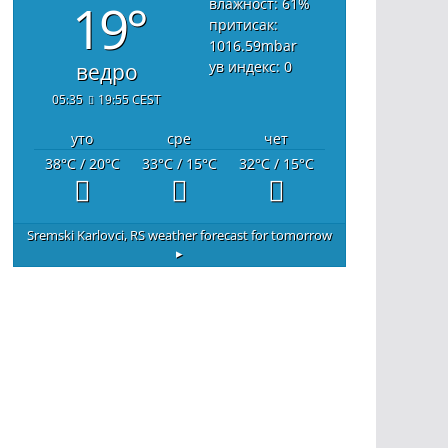
19°
влажност: 61
%
притисак:
1016.59
mbar
ув индекс: 0
ведро
05:35
19:55 CEST
уто
сре
чет
38
°C
/ 20
°C
33
°C
/ 15
°C
32
°C
/ 15
°C
Sremski Karlovci, RS
weather forecast for tomorrow
▸