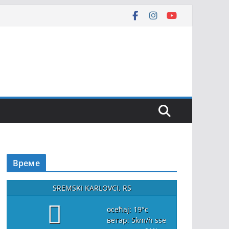
Време
SREMSKI KARLOVCI, RS
осећај: 19
°c
ветар: 5
km/h
sse