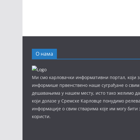
О нама
Ми смо карловачки информативни портал, који з
информише првенствено наше суграђане о свим
дешавањима у нашем месту, исто тако желимо д
који долазе у Сремске Карловце понудимо релев
информације о свим стварима које им могу бити
користи.