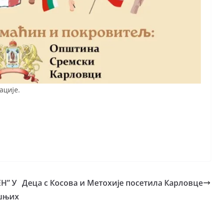
ације.
Н” У
Деца с Косова и Метохије посетила Карловце
ашњих