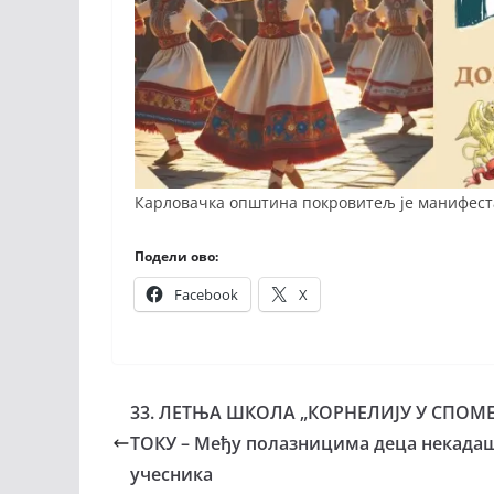
Карловачка општина покровитељ је манифест
Подели ово:
Facebook
X
33. ЛЕТЊА ШКОЛА „КОРНЕЛИЈУ У СПОМЕ
ТОКУ – Међу полазницима деца некад
учесника