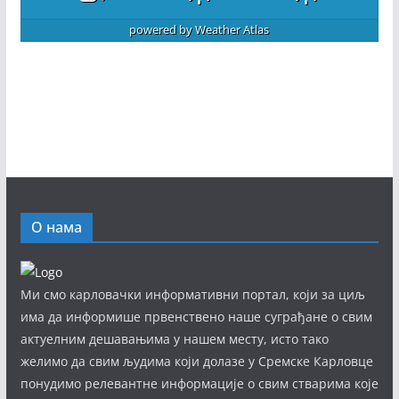
powered by
Weather Atlas
О нама
Ми смо карловачки информативни портал, који за циљ
има да информише првенствено наше суграђане о свим
актуелним дешавањима у нашем месту, исто тако
желимо да свим људима који долазе у Сремске Карловце
понудимо релевантне информације о свим стварима које