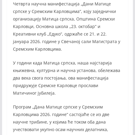
Четврта научна манифестација „Дани Матице
српске у Сремским Карловцима“, коју заједнички
организацију Матица српска, Општина Сремски
Карловци, Основна школа „23. октобар“ и
Креативни клуб „Едуко“, одржаће се 21. и 22.
јануара 2026. године у Свечаној сали Магистрата у
Сремским Карловцима.
У години када Матица српска, наша најстарија
књижевна, културна и научна установа, обележава
два века свога постојања, ова манифестација
придружује Сремске Карловце прослави
Матичиног јубилеја.
Програм „Дана Матице српске у Сремским
Карловцима 2026. године“ састојаће се из две
научне трибине, у којима ће током оба дана
учествовати укупно осам научних делатника,