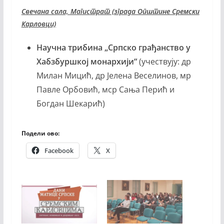
Свечана сала, Магистрат (зграда Општине Сремски
Карловци)
Научна трибина „Српско грађанство у
Хабзбуршкој монархији“
(учествују: др
Милан Мицић, др Јелена Веселинов, мр
Павле Орбовић, мср Сања Перић и
Богдан Шекарић)
Подели ово:
Facebook
X