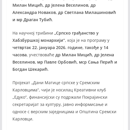
Милан Мицић, др Јелена Веселинов, др
Александра Новаков, др Светлана Милашиновић
и мр Драган Тубић
.
На научној трибини
„Српско грађанство у
Хабзбуршкој монархији“
, која је на програму у
четвртак 22. јануара 2026. године, такође у 14
часова
, учествоваће
др Милан Мицић, др Јелена
Веселинов, мр Павле Орбовић, мср Сања Перић и
Богдан Шекарић
.
Пројекат „Дани Матице српске у Сремским
Карловцима“, чији је носилац Креативни клуб
„Едуко“, финансијски су подржали Покрајински
секретаријат за културу, јавно информисање и
односе с верским заједницама и Општина Сремски
Карловци.