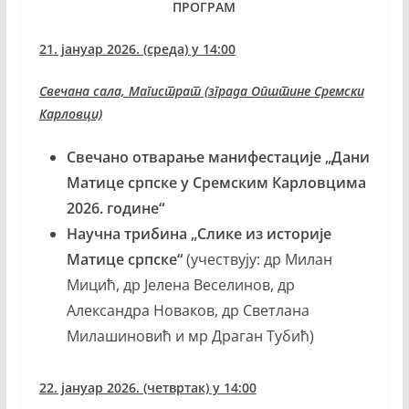
ПРОГРАМ
21. јануар 2026. (среда) у 14:00
Свечана сала, Магистрат (зграда Општине Сремски
Карловци)
Свечано отварање манифестације „Дани
Матице српске у Сремским Карловцима
2026. године“
Научна трибина „Слике из историје
Матице српске“
(учествују: др Милан
Мицић, др Јелена Веселинов, др
Александра Новаков, др Светлана
Милашиновић и мр Драган Тубић)
22. јануар 2026. (четвртак) у 14:00