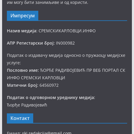
им могу бити занимљиве и од користи.
Импресум
Назив медија:
СРЕМСКИКАРЛОВЦИ.ИНФО
АПР Регистарски број:
IN000982
Податак о издавачу медија односно о пружаоцу медијске
услуге:
Пословно име:
ЂОРЂЕ РАДИВОЈЕВИЋ ПР ВЕБ ПОРТАЛ СК
ИНФО СРЕМСКИ КАРЛОВЦИ
Матични број:
64560972
Податак о одговорном уреднику медија:
Ђорђе Радивојевић
Контакт
Емаил:
ski.redakcija@gmail.com