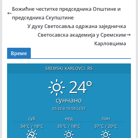
Божићне честитке председника Општине и
председника Скупштине
У духу Светосавља одржана заједничка
Светосавска академија у Сремским
Карловцима
Време
SREMSKI KARLOVCI, RS
24°
сунчано
05:32
19:59 CEST
суб
нед
пон
34
°C
/ 18
°C
35
°C
/ 18
°C
37
°C
/ 20
°C