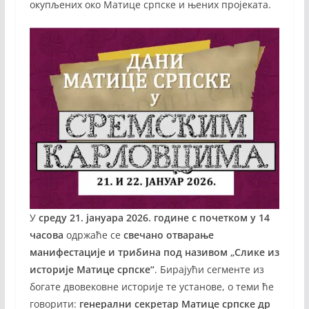
окупљених око Матице српске и њених пројеката.
У
среду 21. јануара 2026. године с почетком у 14
часова
одржаће се
свечано отварање
манифестације и трибина под називом „Слике из
историје Матице српске“
. Бирајући сегменте из
богате двовековне историје те установе, о теми ће
говорити:
генерални секретар Матице српске др