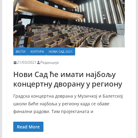
ВЕСТИ
КУЛТУРА
НОВИ САД 2021
21/03/2021
Редакција
Нови Сад ће имати најбољу
концертну дворану у региону
Градска концертна доврана у Музичкој и Балетској
школи биће најбоља у региону када се обаве
финални радови. Тим пројектаната и
Read More