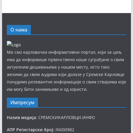
О нама
Ми смо карловачки информативни портал, који за циљ
има да информише првенствено наше суграђане о свим
актуелним дешавањима у нашем месту, исто тако
желимо да свим људима који долазе у Сремске Карловце
понудимо релевантне информације о свим стварима које
им могу бити занимљиве и од користи.
Импресум
Назив медија:
СРЕМСКИКАРЛОВЦИ.ИНФО
АПР Регистарски број:
IN000982