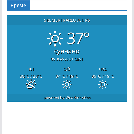
Време
SREMSKI KARLOVCI, RS
37°
сунчано
05:30
20:01 CEST
пет
суб
нед
38
°C
/ 20
°C
34
°C
/ 19
°C
35
°C
/ 19
°C
powered by
Weather Atlas