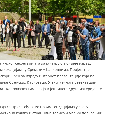
јинског секретаријата за културу отпочиње израду
м локацијама у Сремским Kарловцима. Пројекат је
 искоришћен за израду интернет презентације која ће
значај Сремских Карловаца. У виртуелној презентацији
а, Карловачка гимназија и још многе друге материјалне
и да се прилагођавамо новим тендецијама у свету
рактивна колико и странцима толико и млађој популацији