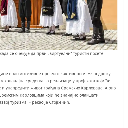
када се очекује да први „виртуелни“ туристи посете
дине врло интезивне пројектне активности. Уз подршку
мо значајна средства за реализацију пројеката који ће
 и унапредити живот грађана Сремских Карловаца. А оно
о Сремским Карловцима који ће значајно олакшати
звој туризма – рекао је Стојкечић.