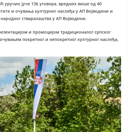
 уручио јуче 136 уговора, вредних више од 40
штите и очувања културног наслеђа у АП Војводини и
народног стваралаштва у АП Војводини.
 презентацијом и промоцијом традиционалог српског
очувањем покретног и непокретног културног наслеђа,