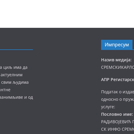
Импресум
Назив медија:
а циљ има да
СРЕМСКИКАРЛ
 актуелним
АПР Регистарск
а свим људима
антне
Податак о изда
 занимљиве и од
односно о пруж
услуге:
Пословно име:
РАДИВОЈЕВИЋ 
СК ИНФО СРЕМ