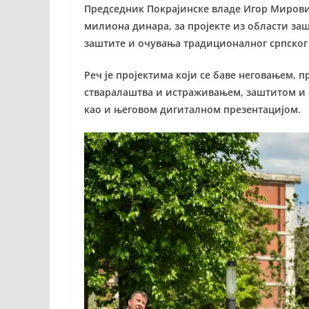
Председник Покрајинске владе Игор Мировић
милиона динара, за пројекте из области за
заштите и очувања традиционалног српског 
Реч је пројектима који се баве неговањем,
стваралаштва и истраживањем, заштитом и 
као и његовом дигиталном презентацијом.