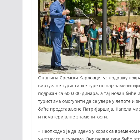
Општина Сремски Карловци, уз подршку покра
виртуелне туристичке туре по најзнаменитији
подржан са 600.000 динара, а тај новац биће
туристима омогућити да се увере у лепоте и 
биће представљене Патријаршија, Капела мир
и нематеријалне знаменитости.
– Неопходно је да идемо у корак са временом 
уметности и туризма. Виртуелна тура биће ат