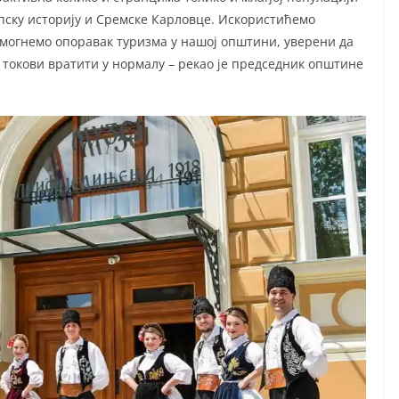
рпску историју и Сремске Карловце. Искористићемо
могнемо опоравак туризма у нашој општини, уверени да
токови вратити у нормалу – рекао је председник општине