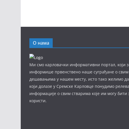
О нама
Ми смо карловачки информативни портал, који з
информише првенствено наше суграђане о свим
дешавањима у нашем месту, исто тако желимо д
који долазе у Сремске Карловце понудимо релев
информације о свим стварима које им могу бити
користи.