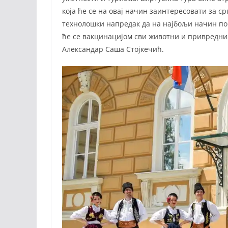
која ће се на овај начин заинтересовати за с
технолошки напредак да на најбољи начин по
ће се вакцинацијом сви животни и привредни 
Александар Саша Стојкечић.