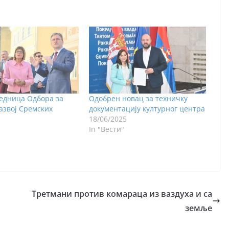
едница Одбора за
Одобрен новац за техничку
азвој Сремских
документацију културног центра
18/06/2025
In "Вести"
Третмани против комараца из ваздуха и са
земље