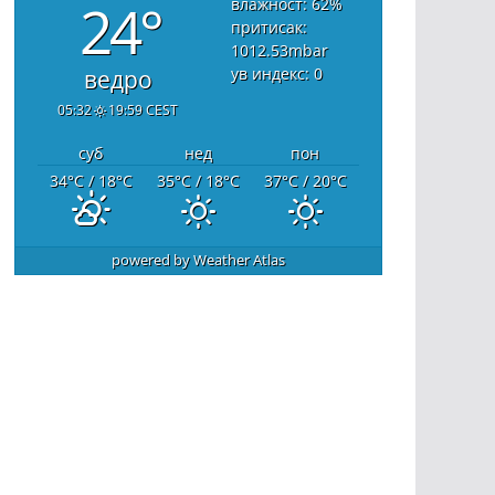
24°
влажност: 62
%
притисак:
1012.53
mbar
ув индекс: 0
ведро
05:32
19:59 CEST
суб
нед
пон
34
°C
/ 18
°C
35
°C
/ 18
°C
37
°C
/ 20
°C
powered by
Weather Atlas