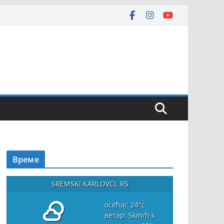
Време
SREMSKI KARLOVCI, RS
осећај: 24
°c
ветар: 5
km/h
s