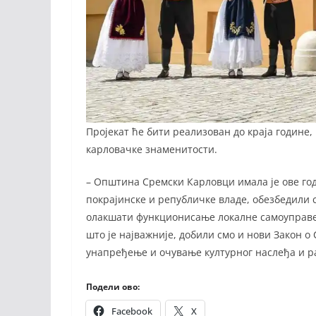
Пројекат ће бити реализован до краја године, 
карловачке знаменитости.
– Општина Сремски Карловци имала је ове го
покрајинске и републичке владе, обезбедили с
олакшати функционисање локалне самоуправе
што је најважније, добили смо и нови Закон 
унапређење и очување културног наслеђа и ра
Подели ово:
Facebook
X