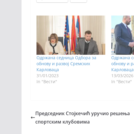
Одржана седница Одбора за
Одржана с
обнову и развој Сремских
обнову и р
Карловаца
Карловаца
31/01/2023
13/03/2026
In "Вести"
In "Вести"
Председник Стојкечић уручио решења
спортским клубовима