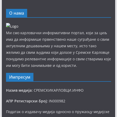
О нама
Ми смо карловачки информативни портал, који за циљ
има да информише првенствено наше суграђане о свим
актуелним дешавањима у нашем месту, исто тако
желимо да свим људима који долазе у Сремске Карловце
понудимо релевантне информације о свим стварима које
им могу бити занимљиве и од користи.
Импресум
Назив медија:
СРЕМСКИКАРЛОВЦИ.ИНФО
АПР Регистарски број:
IN000982
Податак о издавачу медија односно о пружаоцу медијске