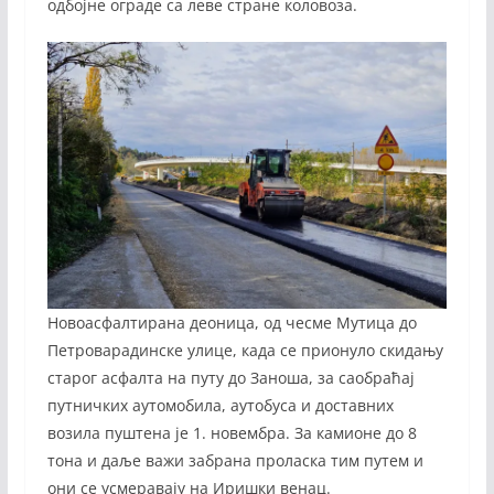
одбојне ограде са леве стране коловоза.
Новоасфалтирана деоница, од чесме Мутица до
Петроварадинске улице, када се прионуло скидању
старог асфалта на путу до Заноша, за саобраћај
путничких аутомобила, аутобуса и доставних
возила пуштена је 1. новембра. За камионе до 8
тона и даље важи забрана проласка тим путем и
они се усмеравају на Иришки венац.