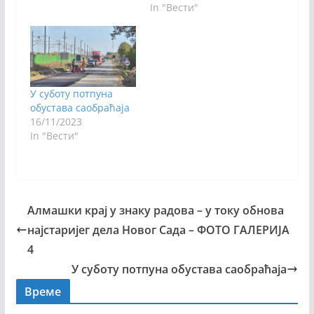
In "Вести"
У суботу потпуна
обустава саобраћаја
16/11/2023
In "Вести"
Алмашки крај у знаку радова – у току обнова
најстаријег дела Новог Сада – ФОТО ГАЛЕРИЈА
4
У суботу потпуна обустава саобраћаја
Време