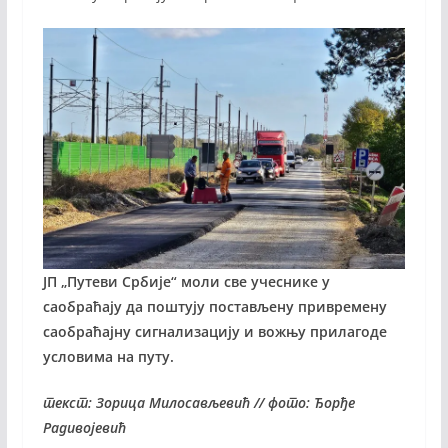
ЈП „Путеви Србије“ моли све учеснике у
саобраћају да поштују постављену привремену
саобраћајну сигнализацију и вожњу прилагоде
условима на путу.
текст: Зорица Милосављевић // фото: Ђорђе
Радивојевић