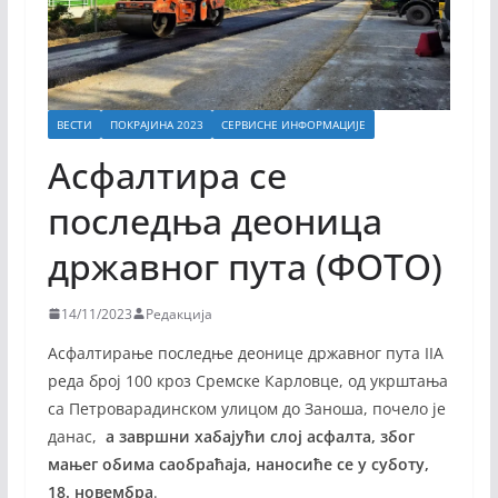
ВЕСТИ
ПОКРАЈИНА 2023
СЕРВИСНЕ ИНФОРМАЦИЈЕ
Асфалтира се
последња деоница
државног пута (ФОТО)
14/11/2023
Редакција
Асфалтирање последње деонице државног пута IIА
реда број 100 кроз Сремске Карловце, од укрштања
са Петроварадинском улицом до Заноша, почело је
данас,
а завршни хабајући слој асфалта, због
мањег обима саобраћаја, наносиће се у суботу,
18. новембра
.