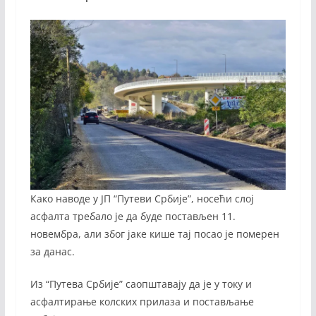
Како наводе у ЈП “Путеви Србије”, носећи слој
асфалта требало је да буде постављен 11.
новембра, али због јаке кише тај посао је померен
за данас.
Из “Путева Србије” саопштавају да је у току и
асфалтирање колских прилаза и постављање