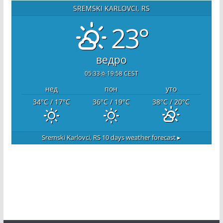
SREMSKI KARLOVCI, RS
23°
ведро
05:33
19:58 CEST
нед
пон
уто
34
°C
/ 17
°C
36
°C
/ 19
°C
38
°C
/ 20
°C
Sremski Karlovci, RS
10 days weather forecast ▸