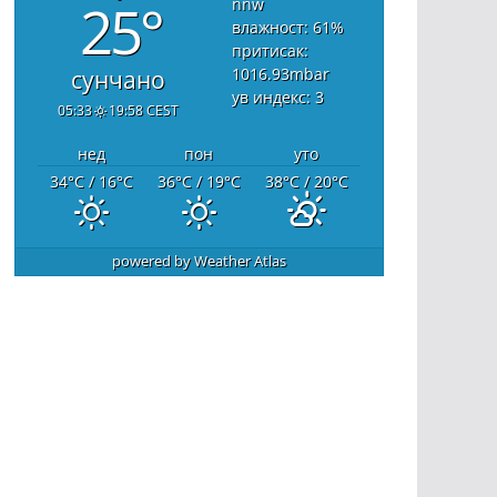
25°
nnw
влажност: 61
%
притисак:
1016.93
mbar
сунчано
ув индекс: 3
05:33
19:58 CEST
нед
пон
уто
34
°C
/ 16
°C
36
°C
/ 19
°C
38
°C
/ 20
°C
powered by
Weather Atlas