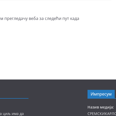
ом прегледачу веба за следећи пут када
Импресум
Назив медија:
а циљ има да
СРЕМСКИКАРЛ