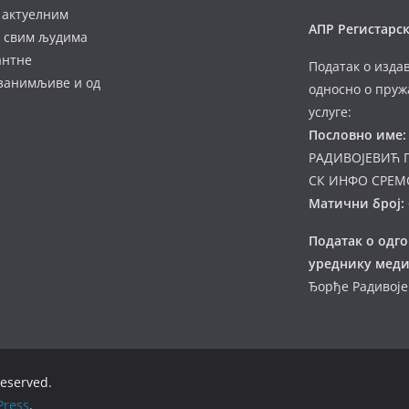
 актуелним
АПР Регистарск
а свим људима
антне
Податак о изда
 занимљиве и од
односно о пруж
услуге:
Пословно име:
РАДИВОЈЕВИЋ 
СК ИНФО СРЕМ
Матични број:
Податак о одг
уреднику меди
Ђорђе Радивој
 reserved.
ress
.