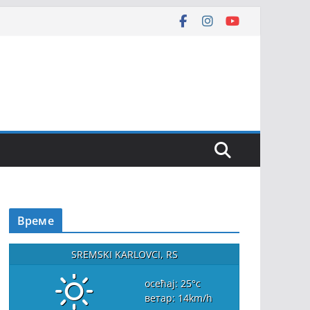
Време
SREMSKI KARLOVCI, RS
осећај: 25
°c
ветар: 14
km/h