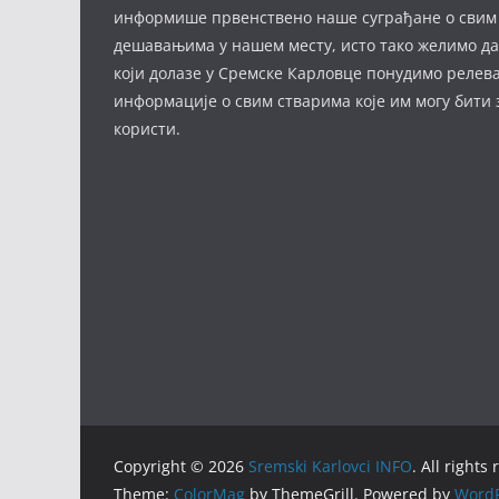
информише првенствено наше суграђане о свим
дешавањима у нашем месту, исто тако желимо д
који долазе у Сремске Карловце понудимо релев
информације о свим стварима које им могу бити
користи.
Copyright © 2026
Sremski Karlovci INFO
. All rights
Theme:
ColorMag
by ThemeGrill. Powered by
WordP