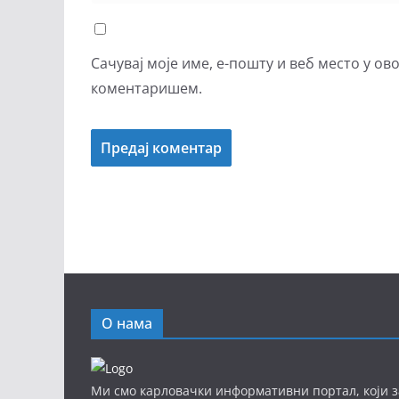
Сачувај моје име, е-пошту и веб место у ов
коментаришем.
О нама
Ми смо карловачки информативни портал, који з