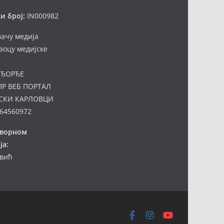
и број:
IN000982
вачу медија
аоцу медијске
ЂОРЂЕ
ПР ВЕБ ПОРТАЛ
СКИ КАРЛОВЦИ
64560972
оворном
ја:
евић