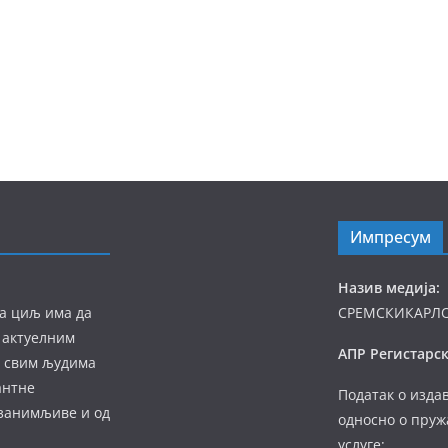
Импресум
Назив медија:
а циљ има да
СРЕМСКИКАРЛ
 актуелним
АПР Регистарск
а свим људима
антне
Податак о изда
 занимљиве и од
односно о пруж
услуге: