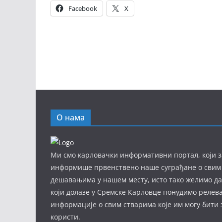
Facebook
X
О нама
Ми смо карловачки информативни портал, који з
информише првенствено наше суграђане о свим
дешавањима у нашем месту, исто тако желимо д
који долазе у Сремске Карловце понудимо релев
информације о свим стварима које им могу бити
користи.