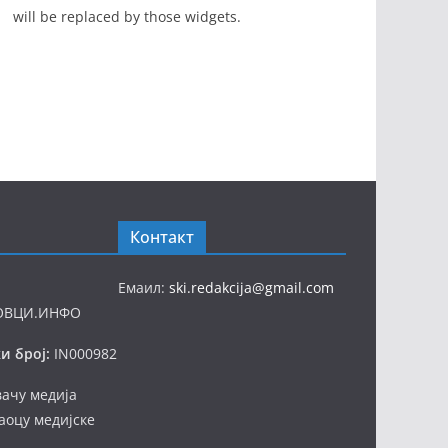
will be replaced by those widgets.
Контакт
Емаил:
ski.redakcija@gmail.com
ОВЦИ.ИНФО
и број:
IN000982
вачу медија
аоцу медијске